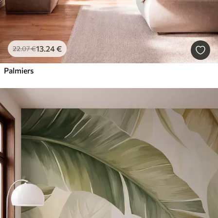
13
.24
€
22
.07
€
Palmiers