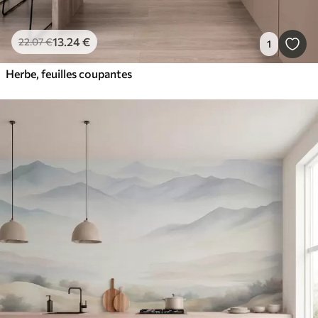
13
.24
€
22
.07
€
1
Herbe, feuilles coupantes