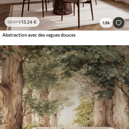
13
.24
€
22
.07
€
1.9k
Abstraction avec des vagues douces