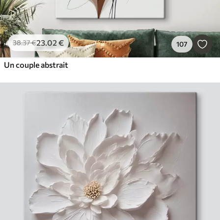
23
.02
€
38
.37
€
107
Un couple abstrait