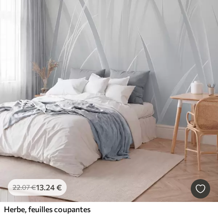
13
.24
€
22
.07
€
Herbe, feuilles coupantes