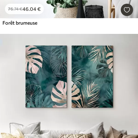
46
.04
€
76
.74
€
Forêt brumeuse