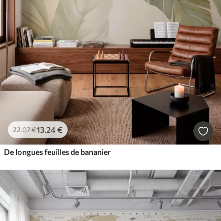
13
.24
€
22
.07
€
De longues feuilles de bananier