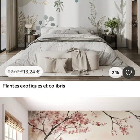
13
.24
€
22
.07
€
2.1k
Plantes exotiques et colibris