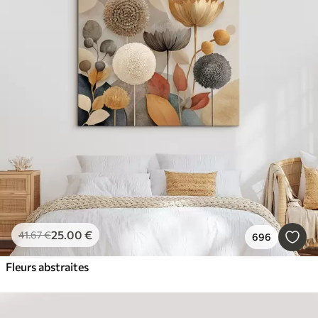
25
.00
€
41
.67
€
696
Fleurs abstraites