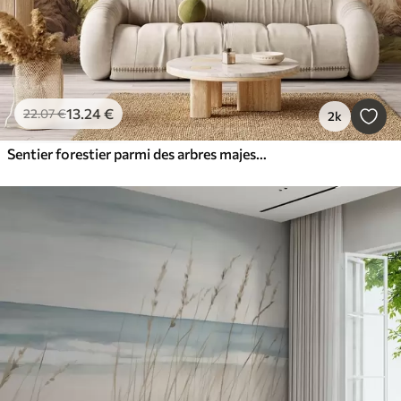
13
.24
€
22
.07
€
2k
Sentier forestier parmi des arbres majestueux, style aquarelle