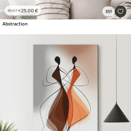
25
.00
€
41
.67
€
351
Abstraction