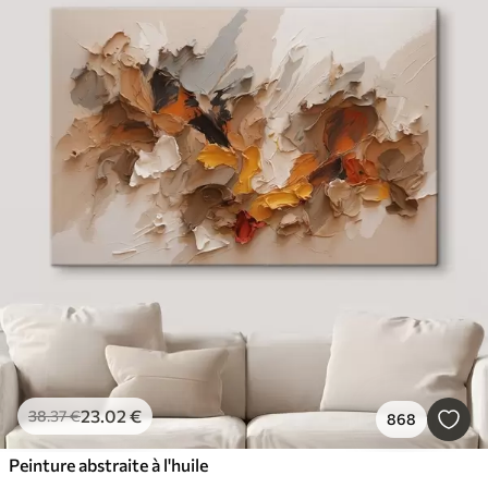
23
.02
€
38
.37
€
868
Peinture abstraite à l'huile