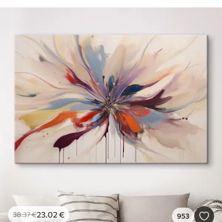
23
.02
€
38
.37
€
953