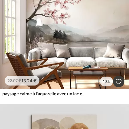
13
.24
€
22
.07
€
1.3k
paysage calme à l'aquarelle avec un lac et un arbre en fleurs