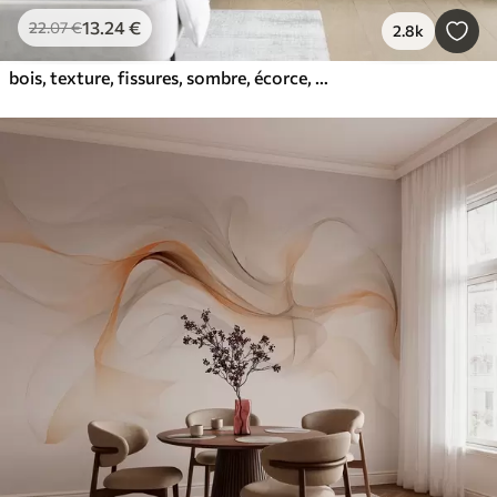
13
.24
€
22
.07
€
2.8k
bois, texture, fissures, sombre, écorce, surface