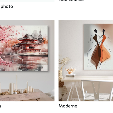
e photo
s
Moderne