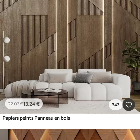
13
.24
€
22
.07
€
347
Papiers peints Panneau en bois