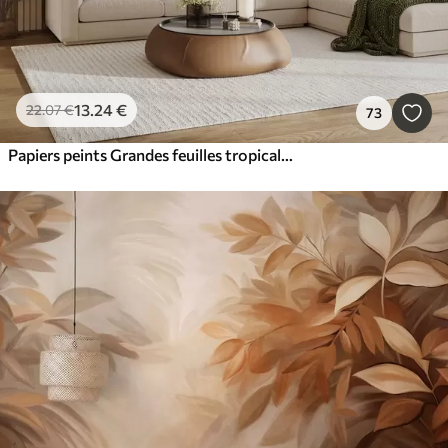
13
.24
€
22
.07
€
73
Papiers peints Grandes feuilles tropicales dans des tons pastel délicats et sobres