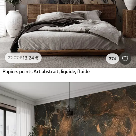
13
.24
€
22
.07
€
374
Papiers peints Art abstrait, liquide, fluide