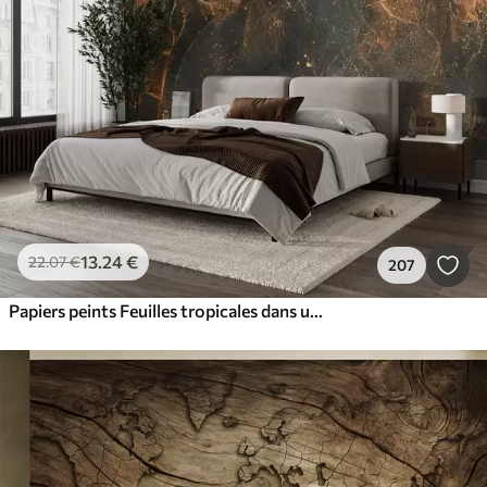
13
.24
€
22
.07
€
207
Papiers peints Feuilles tropicales dans une forêt brumeuse