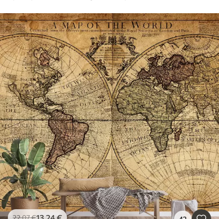
13
.24
€
22
.07
€
42