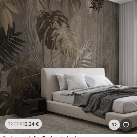
13
.24
€
22
.07
€
92