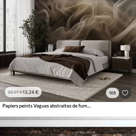
13
.24
€
22
.07
€
105
Papiers peints Vagues abstraites de fumée