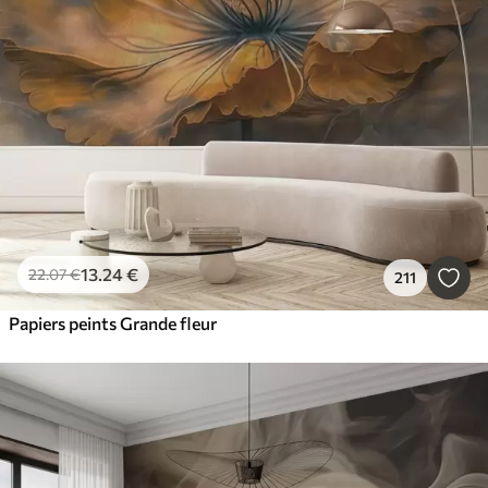
13
.24
€
22
.07
€
211
Papiers peints Grande fleur