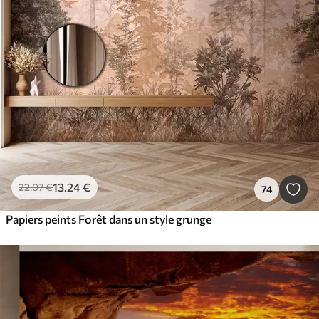
13
.24
€
22
.07
€
74
Papiers peints Forêt dans un style grunge