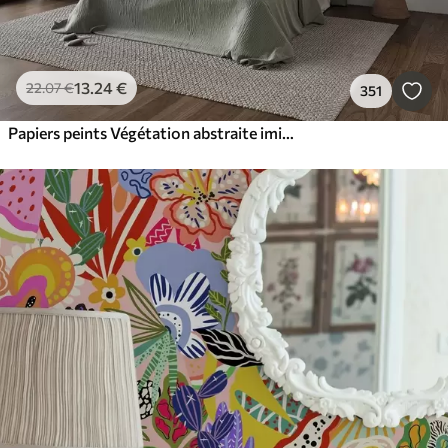
13
.24
€
22
.07
€
351
Papiers peints Végétation abstraite imitation aquarelle