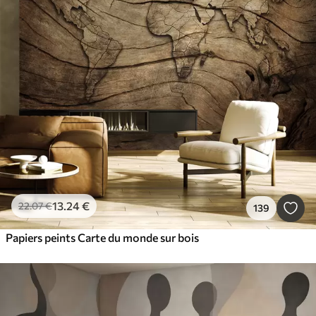
13
.24
€
22
.07
€
139
Papiers peints Carte du monde sur bois