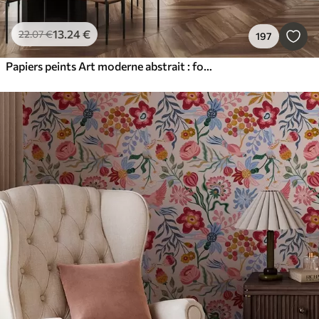
13
.24
€
22
.07
€
197
Papiers peints Art moderne abstrait : formes géométriques texturées dans les tons de brun, gris et beige