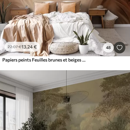
13
.24
€
22
.07
€
48
Papiers peints Feuilles brunes et beiges avec un feuillage doux et flou, dans un style pictural avec des coups de pinceau visibles