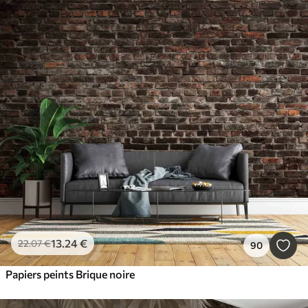
13
.24
€
22
.07
€
90
Papiers peints Brique noire