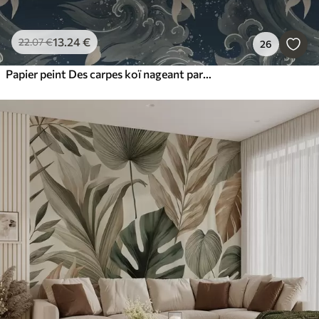
13
.24
€
22
.07
€
26
Papier peint Des carpes koï nageant parmi les vagues spectaculaires de l'océan