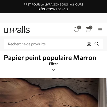
PRÊT POUR LA LIVRAISON SOUS 1 À 3 JOURS
RÉDUCTIONS DE 40 %
0
0
Papier peint populaire Marron
Filter
Étiquettes de design
Format de l’image
Marron