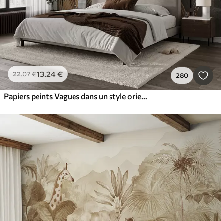
13
.24
€
22
.07
€
280
Papiers peints Vagues dans un style oriental