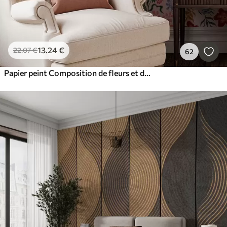
13
.24
€
22
.07
€
62
Papier peint Composition de fleurs et de baies lumineuses avec des perroquets