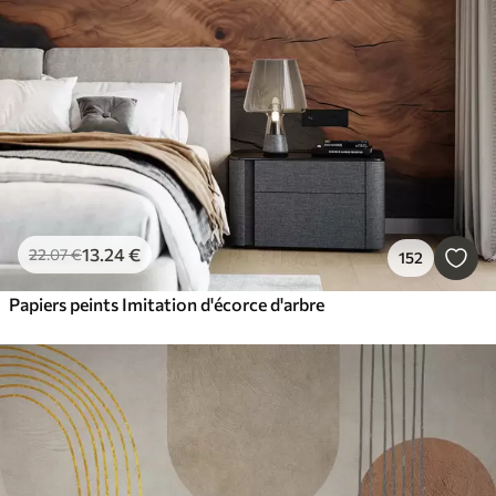
Intelligent
Réinitialiser tous les filtres
13
.24
€
22
.07
€
152
Papiers peints Imitation d'écorce d'arbre