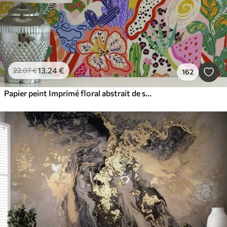
13
.24
€
22
.07
€
162
Papier peint Imprimé floral abstrait de style pop art