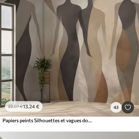
13
.24
€
22
.07
€
43
Papiers peints Silhouettes et vagues douces dans des tons chauds beige-gris