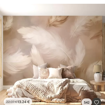
13
.24
€
22
.07
€
542