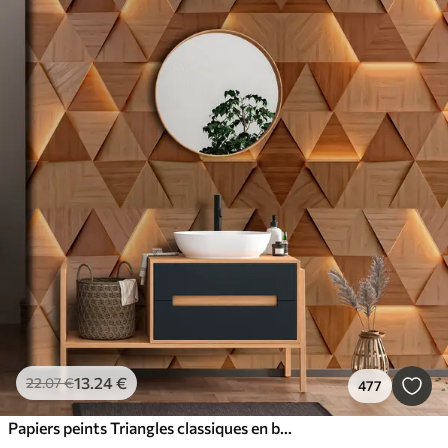
13
.24
€
22
.07
€
477
Papiers peints Triangles classiques en bois avec éclairage 3D