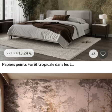
13
.24
€
22
.07
€
45
Papiers peints Forêt tropicale dans les tons marron