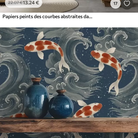
13
.24
€
22
.07
€
17
Papiers peints des courbes abstraites dans des tons marron, beige et auburn