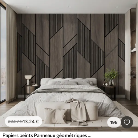
13
.24
€
22
.07
€
198
Papiers peints Panneaux géométriques avec texture bois