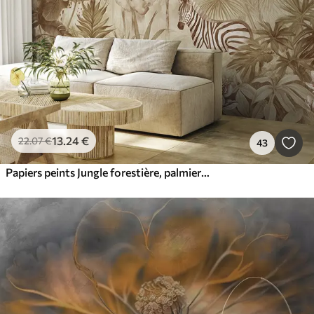
13
.24
€
22
.07
€
43
Papiers peints Jungle forestière, palmiers, girafe, éléphant, zèbre, aquarelle, couleur beige, bananier, fleurs