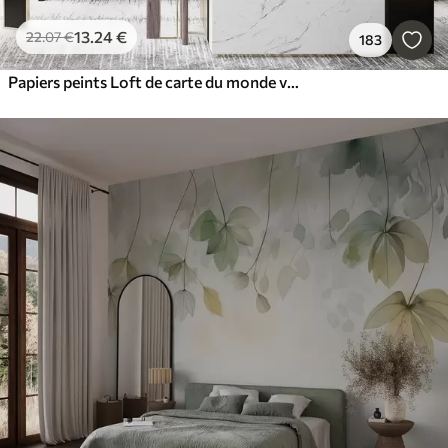
13
.24
€
22
.07
€
183
Papiers peints Loft de carte du monde vintage