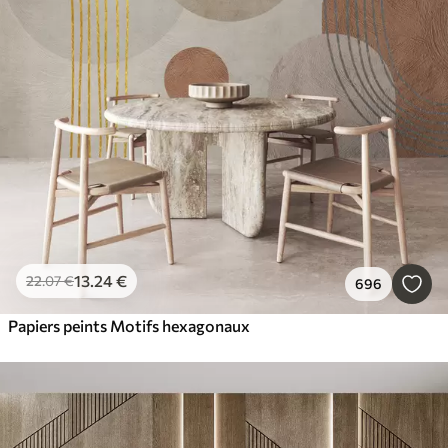
13
.24
€
22
.07
€
696
Papiers peints Motifs hexagonaux