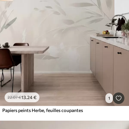
13
.24
€
22
.07
€
1
Papiers peints Herbe, feuilles coupantes