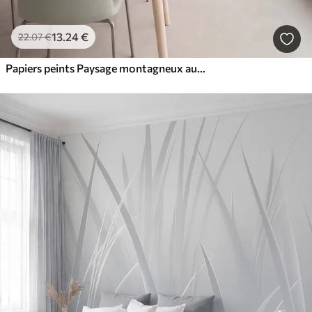
13
.24
€
22
.07
€
Papiers peints Paysage montagneux aux reliefs variés