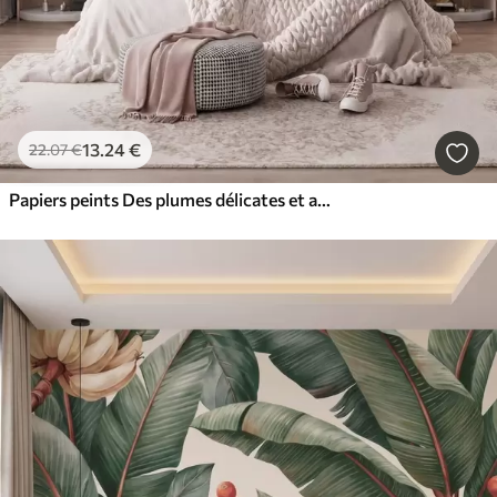
13
.24
€
22
.07
€
Papiers peints Des plumes délicates et aériennes, nimbées d'une brume rose-pêche aux reflets chatoyants