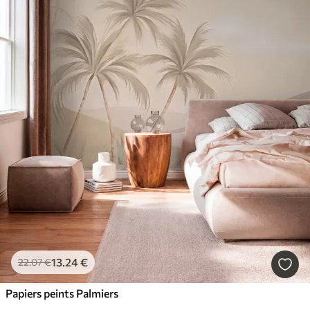
13
.24
€
22
.07
€
Papiers peints Palmiers