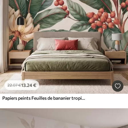
13
.24
€
22
.07
€
Papiers peints Feuilles de bananier tropicales ornées de grappes de baies de café rouges, style aquarelle