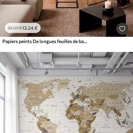
13
.24
€
22
.07
€
Papiers peints De longues feuilles de bananier