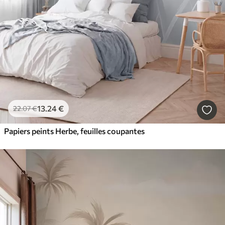
13
.24
€
22
.07
€
Papiers peints Herbe, feuilles coupantes