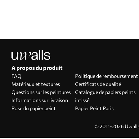
Nos avantages
Réponses :
1
Production en fonction des tailles individuelles
Participez aux promotions de vacances 2025 et bénéficiez d'une réduction
Retouche photo professionnelle gratuite
Codes promotionnels avec des réductions à la commande !
A propos du produit
FAQ
Politique de remboursement
Matériaux et textures
Certificats de qualité
Questions sur les peintures
Catalogue de papiers peints
Informations sur livraison
intissé
Pose du papier peint
Papier Peint Paris
© 2011-2026 Uwalls 