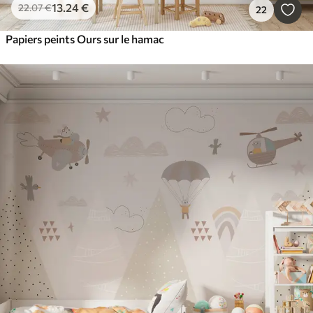
13
.24
€
22
.07
€
22
Papiers peints Ours sur le hamac