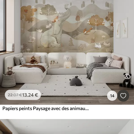
13
.24
€
22
.07
€
14
Papiers peints Paysage avec des animaux mignons