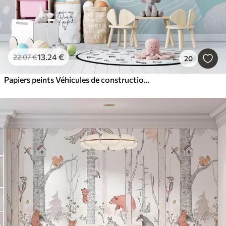
13
.24
€
22
.07
€
20
Papiers peints Véhicules de construction, paysage de montagne, ballons et nuages ​​dans un style scandinave