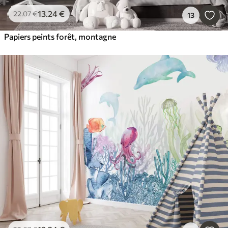
13
.24
€
22
.07
€
13
Papiers peints forêt, montagne