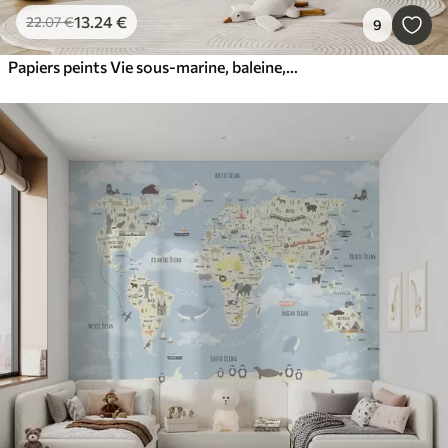
13
.24
€
22
.07
€
9
Papiers peints Vie sous-marine, baleine, dauphin, coraux, animaux marins, beige et bleu