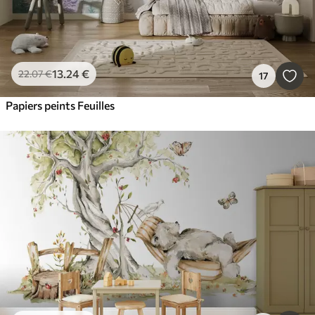
13
.24
€
22
.07
€
17
Papiers peints Feuilles