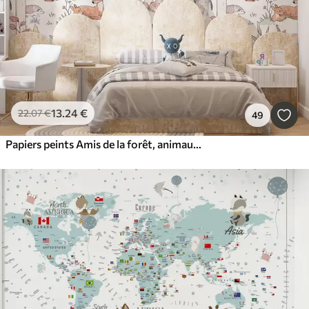
13
.24
€
22
.07
€
49
Papiers peints Amis de la forêt, animaux rigolos