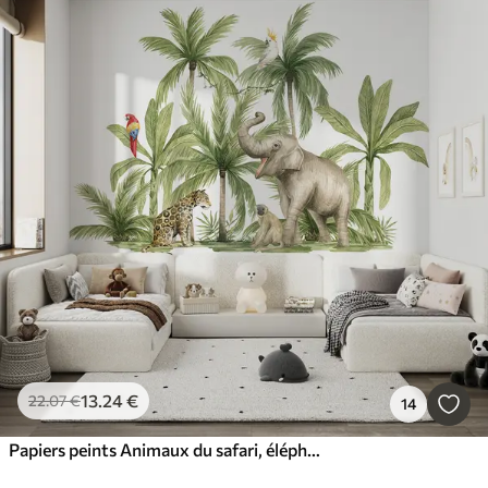
13
.24
€
22
.07
€
14
Papiers peints Animaux du safari, éléphant, léopard, singe, palmiers, dessin au crayon, perroquets