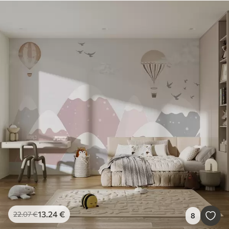
13
.24
€
22
.07
€
8