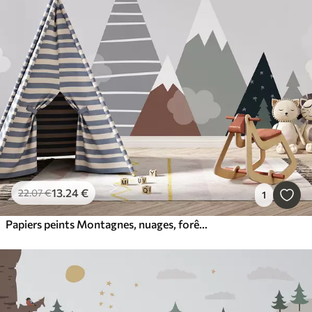
13
.24
€
22
.07
€
1
Papiers peints Montagnes, nuages, forêt, montgolfière, soleil et oiseaux