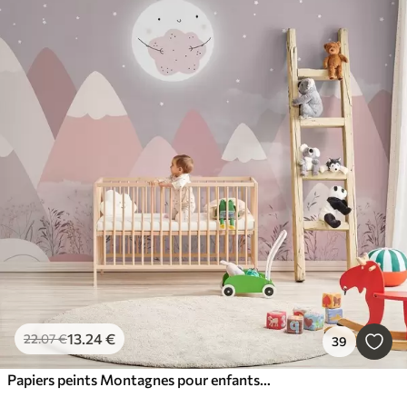
13
.24
€
22
.07
€
39
Papiers peints Montagnes pour enfants avec une jolie lune et des plantes en bas