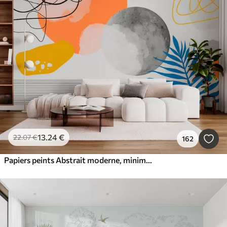
13
.24
€
22
.07
€
162
Papiers peints Abstrait moderne, minimalisme, boho, géométrie, taches d'aquarelle, pleine lune, silhouette de feuille de palmier, topographie, complexité, orange, jaune, gris