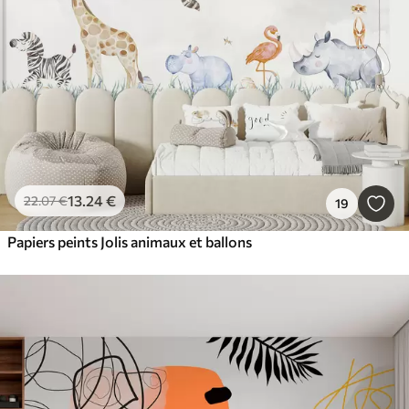
13
.24
€
22
.07
€
19
Papiers peints Jolis animaux et ballons