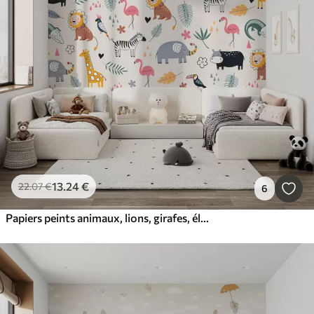
13
.24
€
22
.07
€
6
Papiers peints animaux, lions, girafes, éléphants, feuilles, chambre bébé