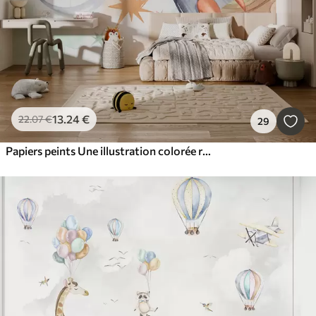
13
.24
€
22
.07
€
29
Papiers peints Une illustration colorée représentant diverses planètes et aquarelle spatiale