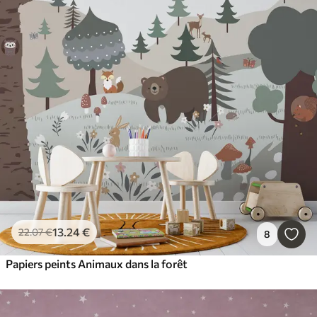
13
.24
€
22
.07
€
8
Papiers peints Animaux dans la forêt