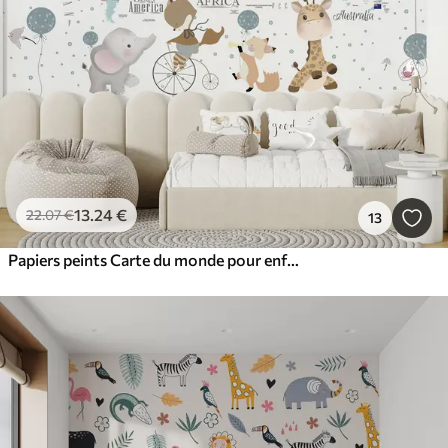
13
.24
€
22
.07
€
13
Papiers peints Carte du monde pour enfants avec animaux