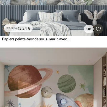
13
.24
€
22
.07
€
118
Papiers peints Monde sous-marin avec baleine, poulpe, tortue