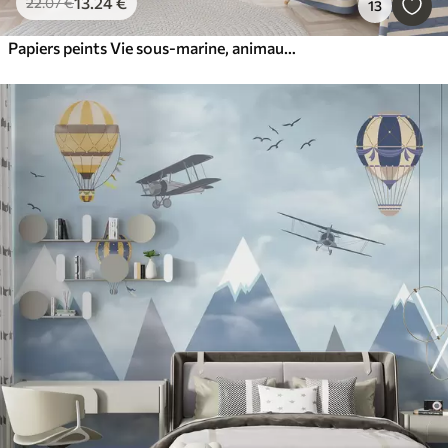
13
.24
€
22
.07
€
13
Papiers peints Vie sous-marine, animaux marins, aquarelle, coraux, dauphin, pieuvre