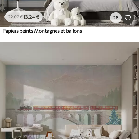
13
.24
€
22
.07
€
26
Papiers peints Montagnes et ballons