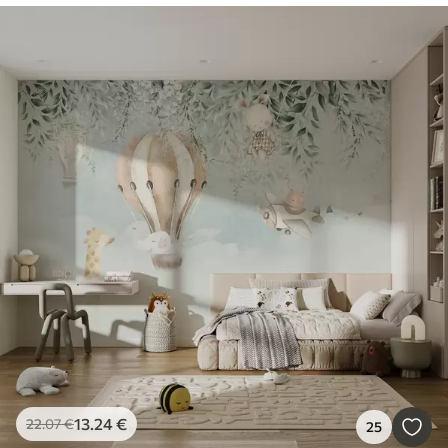
13
.24
€
22
.07
€
25