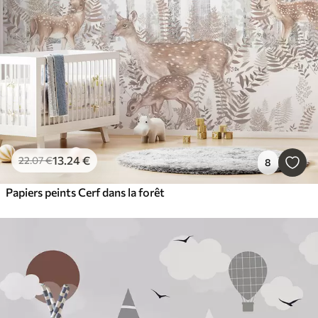
13
.24
€
22
.07
€
8
Papiers peints Cerf dans la forêt