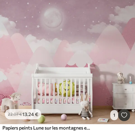
13
.24
€
22
.07
€
1
Papiers peints Lune sur les montagnes enneigées illustration pour enfants en rose