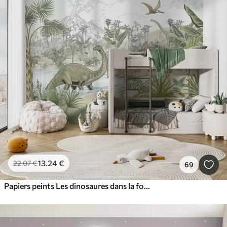
13
.24
€
22
.07
€
69
Papiers peints Les dinosaures dans la forêt tropicale