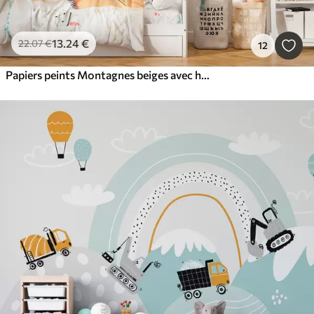
13
.24
€
22
.07
€
12
Papiers peints Montagnes beiges avec hélicoptère, avion et animaux