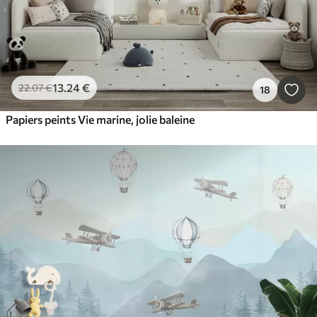
13
.24
€
22
.07
€
18
Papiers peints Vie marine, jolie baleine