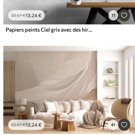
13
.24
€
22
.07
€
11
Papiers peints Ciel gris avec des hirondelles
13
.24
€
22
.07
€
41