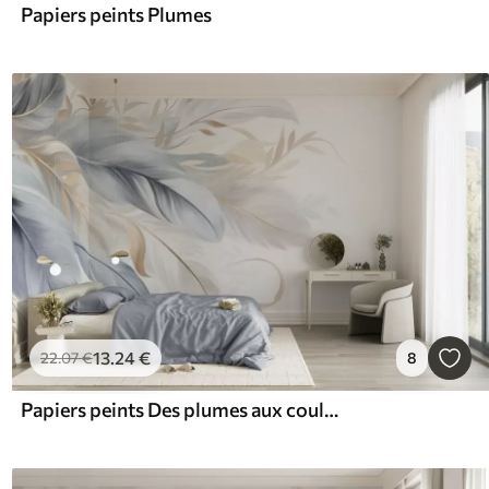
Papiers peints Plumes
13
.24
€
22
.07
€
8
Papiers peints Des plumes aux couleurs pastel texturées et des feuilles délicates sur un fond clair