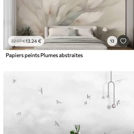
13
.24
€
22
.07
€
13
Papiers peints Plumes abstraites