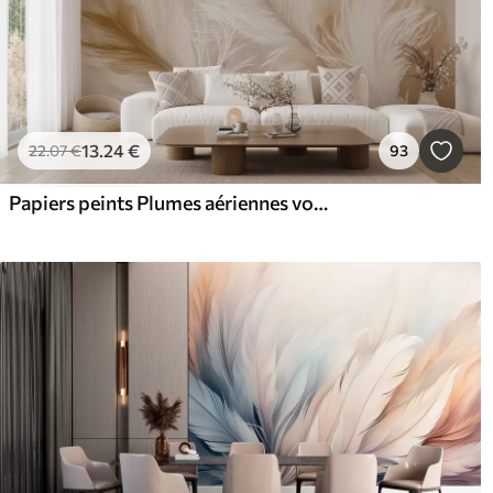
13
.24
€
22
.07
€
93
Papiers peints Plumes aériennes volantes sur fond beige