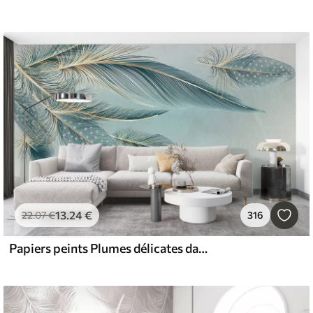
13
.24
€
22
.07
€
316
Papiers peints Plumes délicates dans les tons bleus