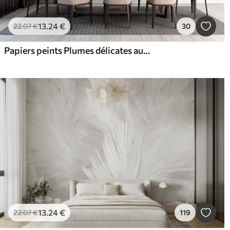
13
.24
€
22
.07
€
30
Papiers peints Plumes délicates aux couleurs pastel
13
.24
€
22
.07
€
119