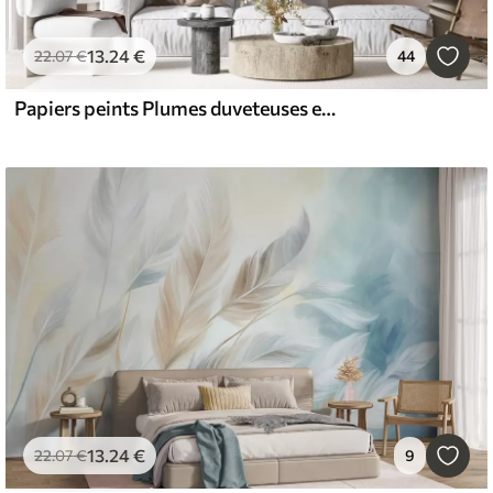
13
.24
€
22
.07
€
44
Papiers peints Plumes duveteuses et duvet dans des tons crémeux
13
.24
€
22
.07
€
9