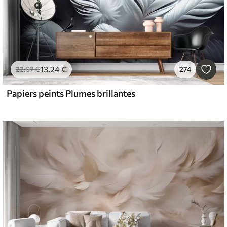
13
.24
€
22
.07
€
274
Papiers peints Plumes brillantes