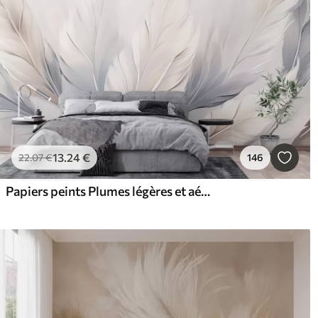
13
.24
€
22
.07
€
146
Papiers peints Plumes légères et aériennes