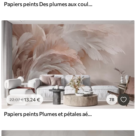
Papiers peints Des plumes aux couleurs pastel texturées, aux bords doux et vaporeux, sur un fond de style aquarelle
13
.24
€
22
.07
€
78
Papiers peints Plumes et pétales aériens dans des tons rose crème