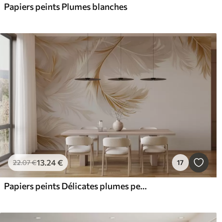
Papiers peints Plumes blanches
13
.24
€
22
.07
€
17
Papiers peints Délicates plumes pendantes