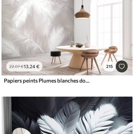
13
.24
€
22
.07
€
215
Papiers peints Plumes blanches douces