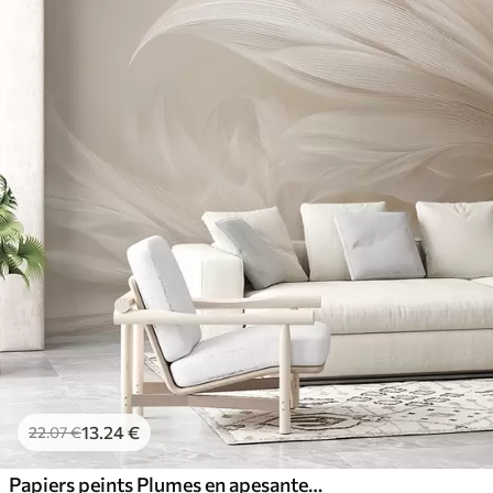
13
.24
€
22
.07
€
Papiers peints Plumes en apesanteur dans les tons crème vanille