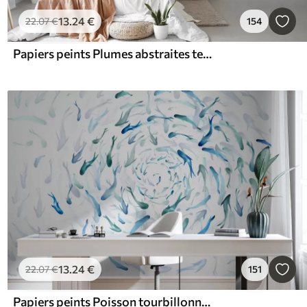
13
.24
€
22
.07
€
154
Papiers peints Plumes abstraites texturées dans des tons bruns, blancs et gris et diverses nuances, se superposant sur un fond blanc
13
.24
€
22
.07
€
151
Papiers peints Poisson tourbillonnant dans un bain à remous, danse du poisson, aquarelle, requin, composition abstraite, minimalisme, bleu, couleur verte