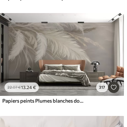
13
.24
€
22
.07
€
317
Papiers peints Plumes blanches douces et duveteuses et fleurs séchées sur un fond beige pastel neutre