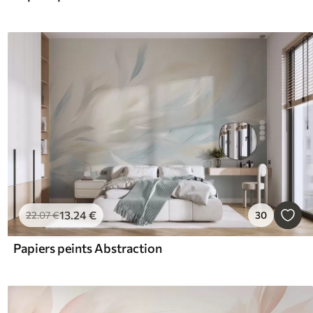
13
.24
€
22
.07
€
30
Papiers peints Abstraction