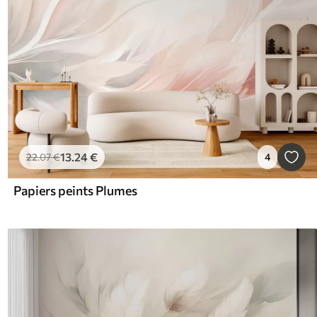
13
.24
€
22
.07
€
4
Papiers peints Plumes