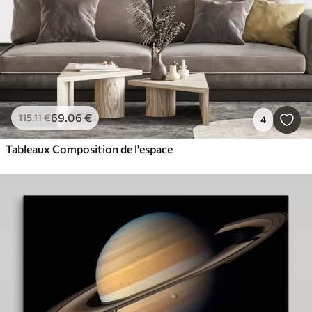
69
.06
€
115
.11
€
4
Tableaux Composition de l'espace