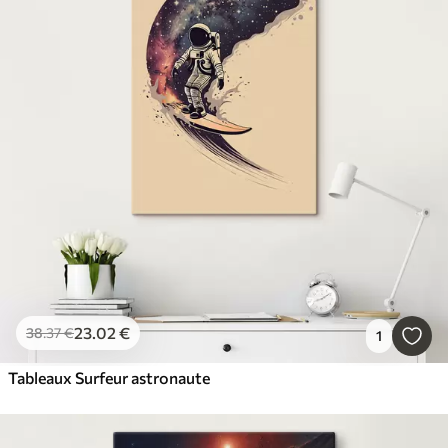
23
.02
€
38
.37
€
1
Tableaux Surfeur astronaute