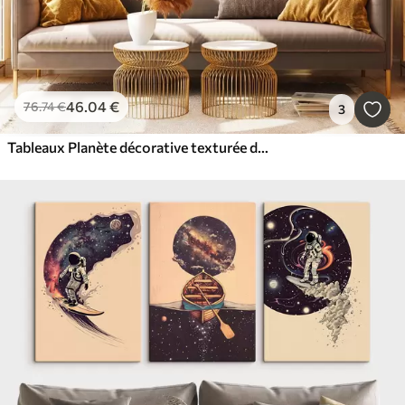
46
.04
€
76
.74
€
3
Tableaux Planète décorative texturée dans l'espace avec des lignes et des points jaunes, style abstrait, minimaliste et moderne