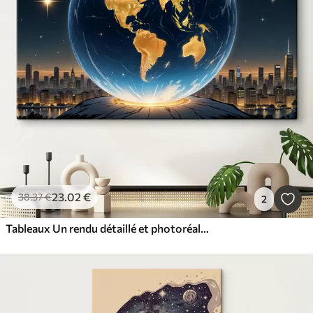
23
.02
€
38
.37
€
2
Tableaux Un rendu détaillé et photoréaliste de la planète Terre flottant dans un paysage spatial