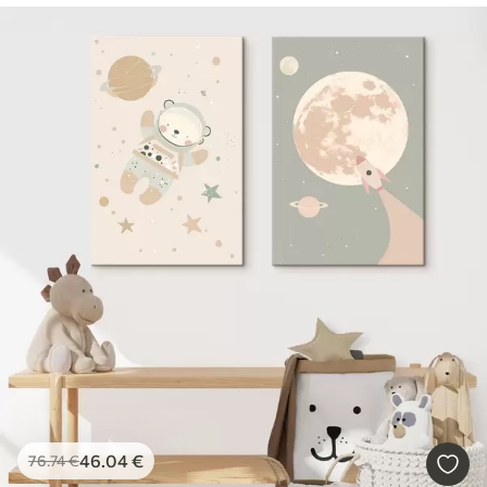
46
.04
€
76
.74
€