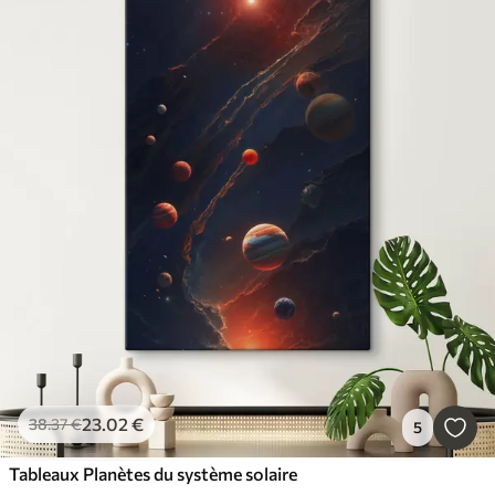
23
.02
€
38
.37
€
5
Tableaux Planètes du système solaire