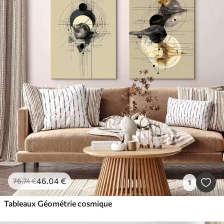
46
.04
€
76
.74
€
1
Tableaux Géométrie cosmique