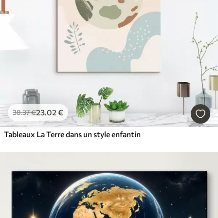
23
.02
€
38
.37
€
Tableaux La Terre dans un style enfantin