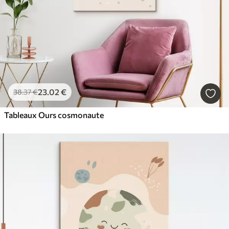
23
.02
€
38
.37
€
Tableaux Ours cosmonaute