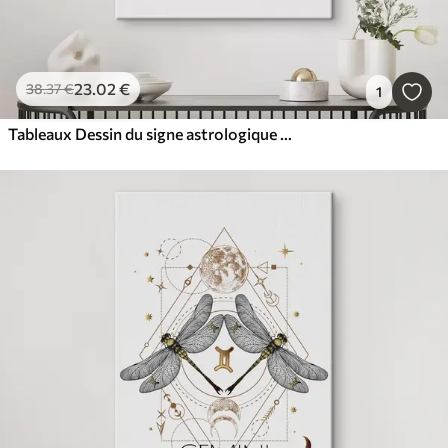
23
.02
€
38
.37
€
1
Tableaux Dessin du signe astrologique de la Balance