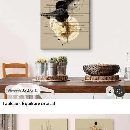
23
.02
€
38
.37
€
2
Tableaux Équilibre orbital