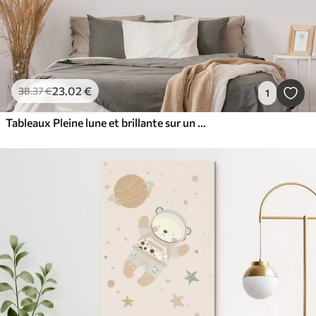
23
.02
€
38
.37
€
1
Tableaux Pleine lune et brillante sur un paysage montagneux surréaliste avec des sommets