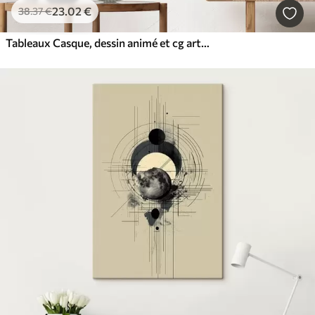
23
.02
€
38
.37
€
Tableaux Casque, dessin animé et cg artwork