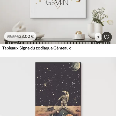
23
.02
€
38
.37
€
1
Tableaux Signe du zodiaque Gémeaux