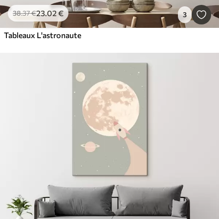
23
.02
€
38
.37
€
3
Tableaux L'astronaute