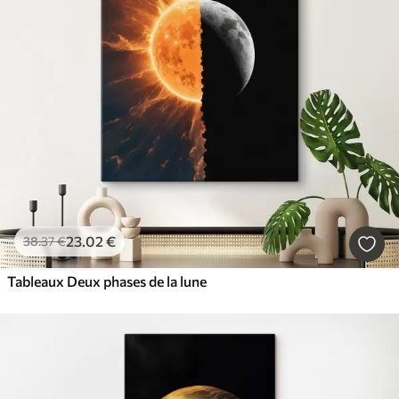
23
.02
€
38
.37
€
Tableaux Deux phases de la lune