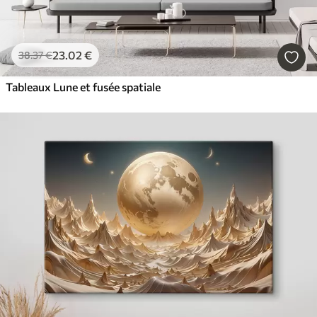
23
.02
€
38
.37
€
Tableaux Lune et fusée spatiale