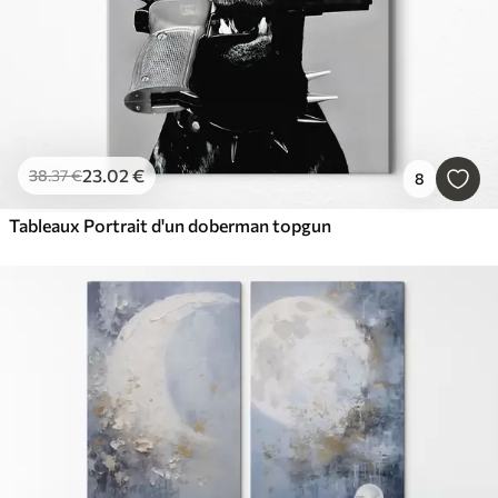
23
.02
€
38
.37
€
8
Tableaux Portrait d'un doberman topgun