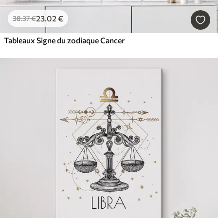
23
.02
€
38
.37
€
Tableaux Signe du zodiaque Cancer