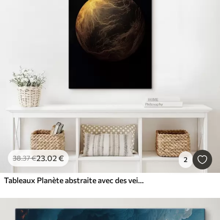
23
.02
€
38
.37
€
2
Tableaux Planète abstraite avec des veines orange sur fond noir, art minimaliste moderne