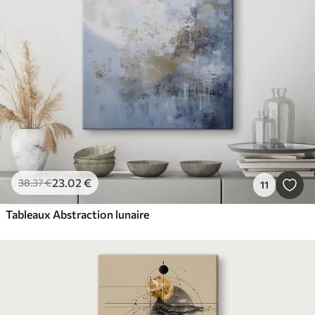
23
.02
€
38
.37
€
11
Tableaux Abstraction lunaire