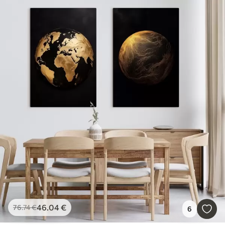
46
.04
€
76
.74
€
6