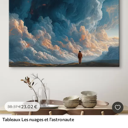
23
.02
€
38
.37
€
Tableaux Les nuages et l'astronaute