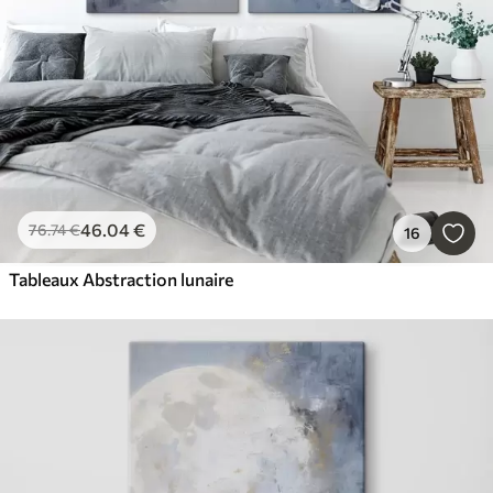
46
.04
€
76
.74
€
16
Tableaux Abstraction lunaire