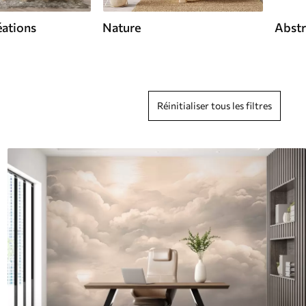
éations
Nature
Abstr
Réinitialiser tous les filtres