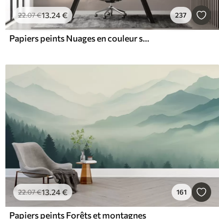
13
.24
€
22
.07
€
237
Papiers peints Nuages en couleur sépia
13
.24
€
22
.07
€
161
Papiers peints Forêts et montagnes