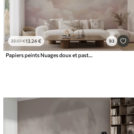
13
.24
€
22
.07
€
83
Papiers peints Nuages doux et pastel dans les tons rose, crème et bleu