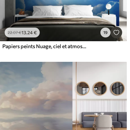
13
.24
€
22
.07
€
19
Papiers peints Nuage, ciel et atmosphère