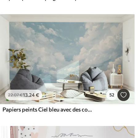
13
.24
€
22
.07
€
52
Papiers peints Ciel bleu avec des coups de pinceau simulés à l'huile