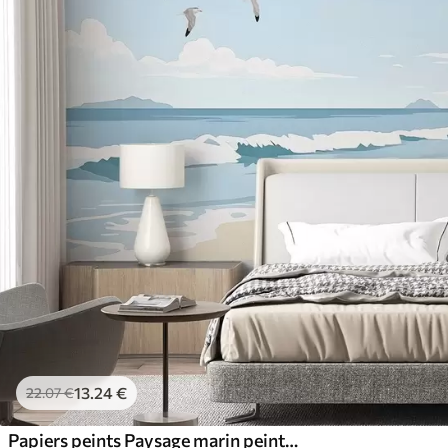
13
.24
€
22
.07
€
Papiers peints Paysage marin peint à la peinture à l'huile