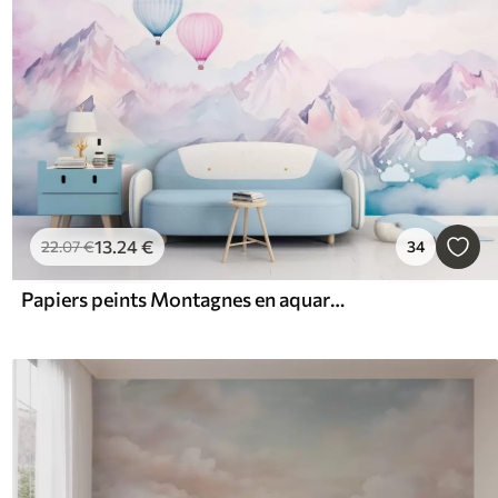
13
.24
€
22
.07
€
34
Papiers peints Montagnes en aquarelle avec des ballons d'air, éthéré, couleurs bleues