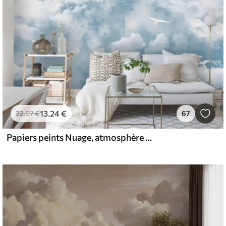
13
.24
€
22
.07
€
67
Papiers peints Nuage, atmosphère et ciel