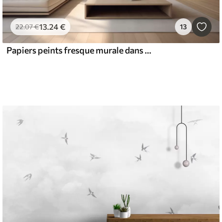
13
.24
€
22
.07
€
13
Papiers peints fresque murale dans le style des fresques de la Renaissance dans des tons beiges et foncés. Deux figures masculines de dieux se tendant la main