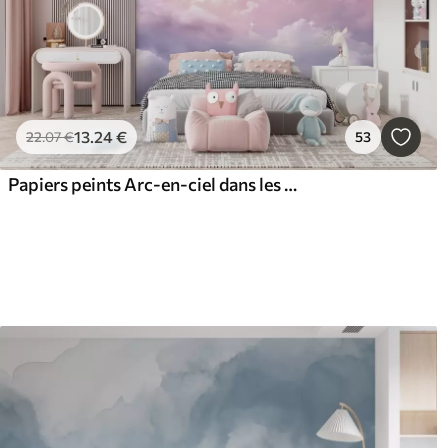
13
.24
€
22
.07
€
53
Papiers peints Arc-en-ciel dans les nuages