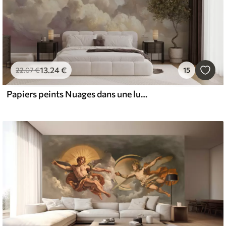
13
.24
€
22
.07
€
15
Papiers peints Nuages dans une lumière rose pastel chaude