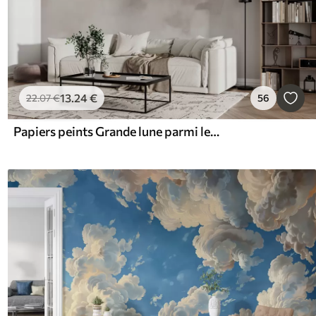
13
.24
€
22
.07
€
56
Papiers peints Grande lune parmi les nuages de style loft de couleur beige