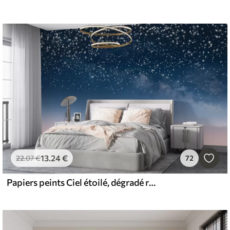
13
.24
€
22
.07
€
72
Papiers peints Ciel étoilé, dégradé rose, cosmique, constellations