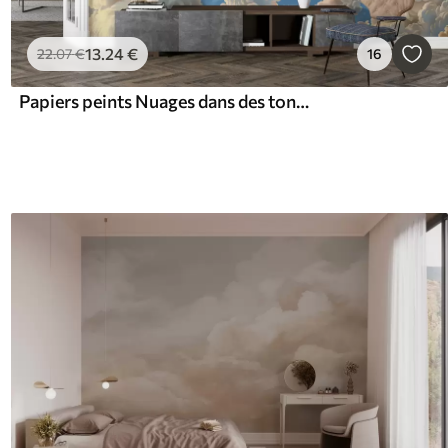
13
.24
€
22
.07
€
16
Papiers peints Nuages dans des tons chauds de crème et de pêche pâle sur un ciel d'un bleu profond et lumineux