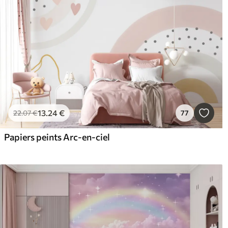
13
.24
€
22
.07
€
77
Papiers peints Arc-en-ciel