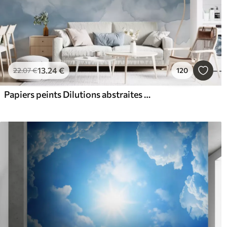
13
.24
€
22
.07
€
120
Papiers peints Dilutions abstraites de peinture