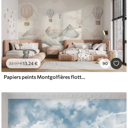
13
.24
€
22
.07
€
90
Papiers peints Montgolfières flottant au-dessus des montagnes dans des tons neutres, doux et pastel