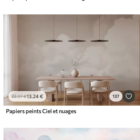
13
.24
€
22
.07
€
137
Papiers peints Ciel et nuages