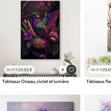
23
.02
€
23
.0
38
.37
€
9
38
.37
€
Tableaux Oiseau, violet et lumière