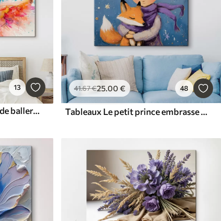
13
25
.00
€
41
.67
€
48
Tableaux Photo aquarelle de ballerine fille
Tableaux Le petit prince embrasse le renard