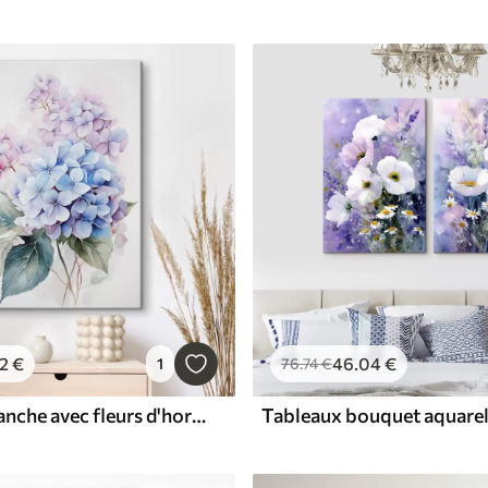
2
€
46
.04
€
1
76
.74
€
Tableaux Branche avec fleurs d'hortensia imitation aquarelle