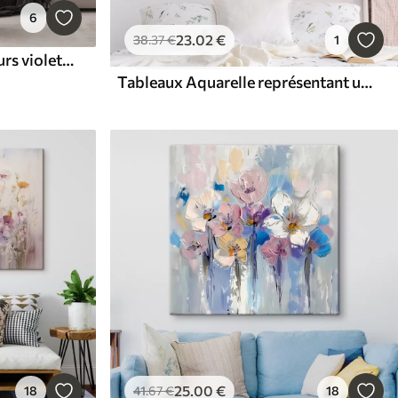
6
23
.02
€
38
.37
€
1
Tableaux Un champ de fleurs violettes et lavandes sur un fond texturé flou
Tableaux Aquarelle représentant une pivoine lilas
25
.00
€
18
41
.67
€
18