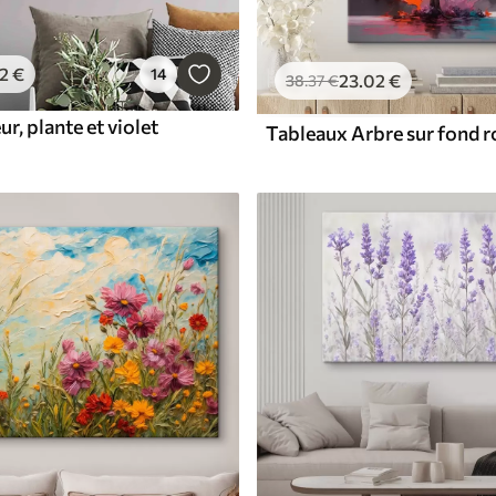
2
€
14
23
.02
€
38
.37
€
r, plante et violet
Tableaux Arbre sur fond r