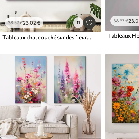
23
.0
38
.37
€
23
.02
€
38
.37
€
11
Tableaux Fleu
Tableaux chat couché sur des fleurs violettes