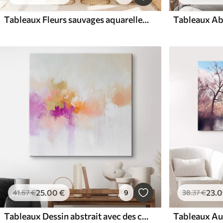
Tableaux Fleurs sauvages aquarelles d’été colorées
25
.00
€
23
.0
41
.67
€
9
38
.37
€
Tableaux Dessin abstrait avec des coups de pinceau
Tableaux Aub