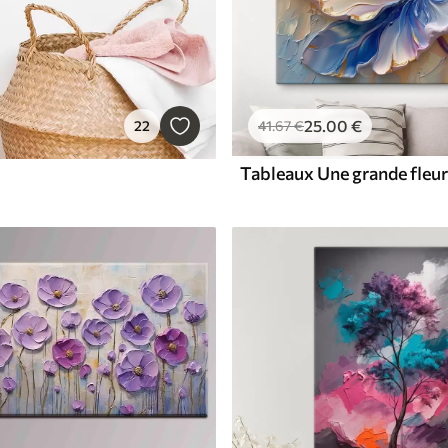
25
.00
€
22
41
.67
€