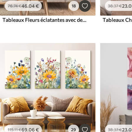
46
.04
€
23
.0
76
.74
€
18
38
.37
€
Tableaux Fleurs éclatantes avec des marguerites blanches dans un champ, coups de pinceau doux, couleurs pastel, style impressionniste
69
.06
€
23
.0
115
.11
€
29
38
.37
€