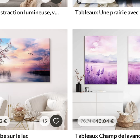
Tableaux Abstraction lumineuse, vagues colorées, style contemporain
2
€
46
.04
€
15
76
.74
€
e sur le lac