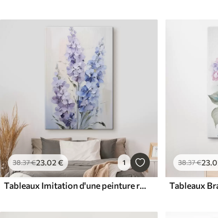
23
.02
€
23
.0
38
.37
€
1
38
.37
€
Tableaux Imitation d'une peinture représentant des fleurs sauvages