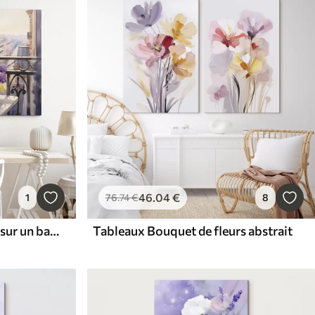
46
.04
€
1
76
.74
€
8
Tableaux Violettes en pot sur un balcon à Paris aquarelle
Tableaux Bouquet de fleurs abstrait