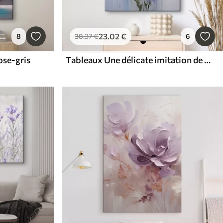
23
.02
€
8
38
.37
€
6
ose-gris
Tableaux Une délicate imitation de peinture représentant des fleurs sauvages