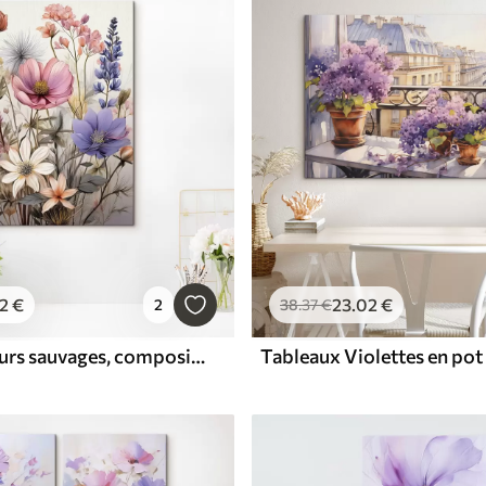
2
€
23
.02
€
2
38
.37
€
Tableaux fleurs sauvages, composition florale