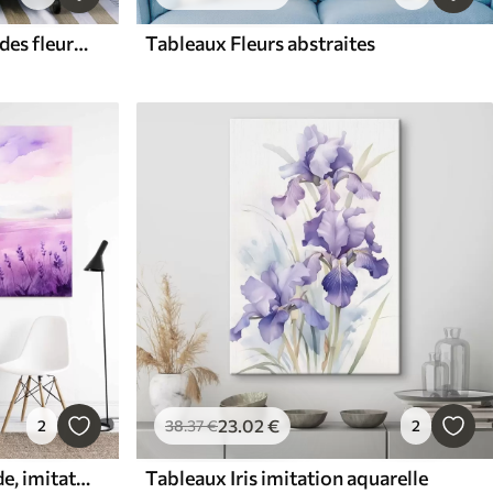
Tableaux Une prairie avec des fleurs à l'aquarelle dans des tons délicats de rose, de violet et de blanc, créant une atmosphère de légèreté et d'harmonie
Tableaux Fleurs abstraites
23
.02
€
2
38
.37
€
2
Tableaux Champ de lavande, imitation aquarelle
Tableaux Iris imitation aquarelle