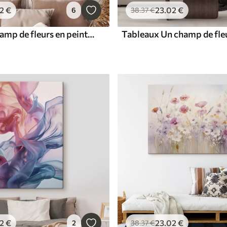
2
€
23
.02
€
6
38
.37
€
Tableaux Champ de fleurs en peinture à l'huile
2
€
23
.02
€
2
38
.37
€