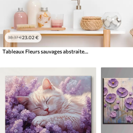
23
.02
€
38
.37
€
Tableaux Fleurs sauvages abstraites à l'aquarelle