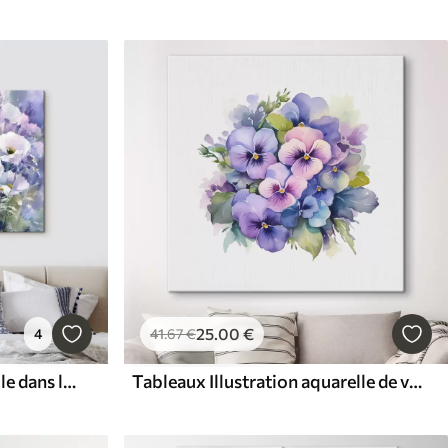
25
.00
€
4
41
.67
€
Tableaux bouquet aquarelle dans les tons lilas et blanc
Tableaux Illustration aquarelle de violettes, bouquet, fleurs, bleu, violet, couleur verte