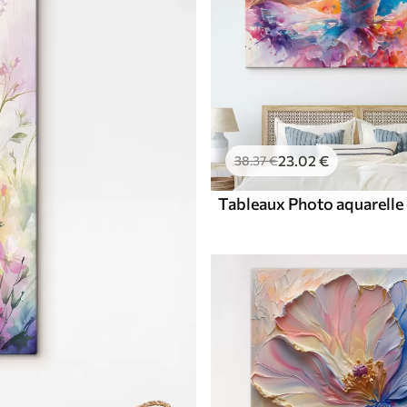
23
.02
€
38
.37
€