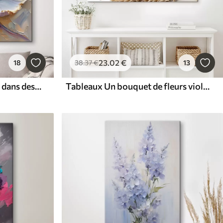
23
.02
€
18
38
.37
€
13
Tableaux Une grande fleur dans des tons doux de rose et de bleu
Tableaux Un bouquet de fleurs violettes, dont des pivoines et de la lavande, avec des tiges de blé sur un fond clair