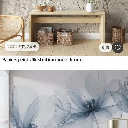
13
.24
€
22
.07
€
645
Papiers peints Illustration monochrome de diverses plantes et épillets de couleur beige, avec des lignes et des textures délicates et ondulantes