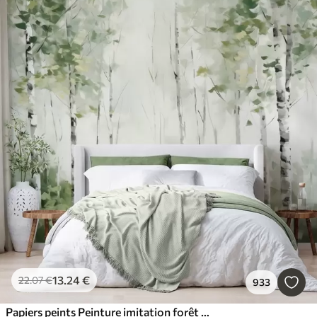
13
.24
€
22
.07
€
933
Papiers peints Peinture imitation forêt de feuillus