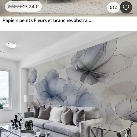
13
.24
€
22
.07
€
512
Papiers peints Fleurs et branches abstraites lumineuses avec des éclaboussures de peinture aquarelle mouillée