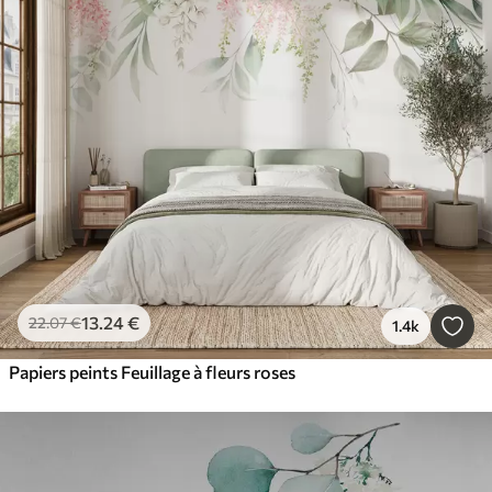
13
.24
€
22
.07
€
1.4k
Papiers peints Feuillage à fleurs roses