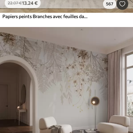
13
.24
€
22
.07
€
567
Papiers peints Branches avec feuilles dans les tons bleus et bruns, fond clair, doux et délicat, style aquarelle