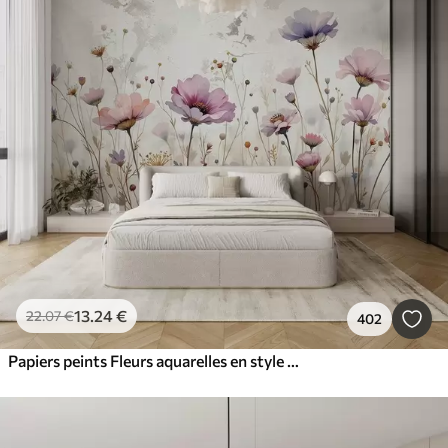
13
.24
€
22
.07
€
402
Papiers peints Fleurs aquarelles en style grunge