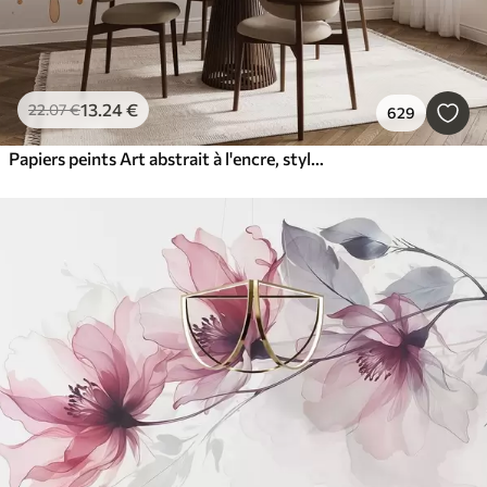
13
.24
€
22
.07
€
629
Papiers peints Art abstrait à l'encre, style fluide, palette de couleurs beige