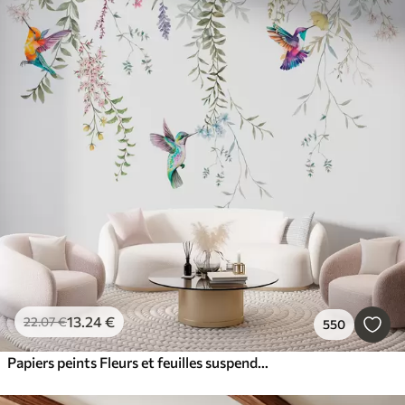
13
.24
€
22
.07
€
550
Papiers peints Fleurs et feuilles suspendues et beaux colibris