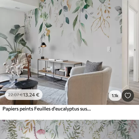
13
.24
€
22
.07
€
1.1k
Papiers peints Feuilles d'eucalyptus suspendues sur fond blanc