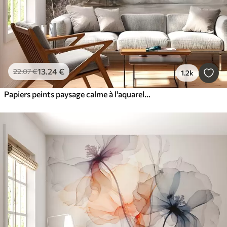
13
.24
€
22
.07
€
1.2k
Papiers peints paysage calme à l'aquarelle avec un lac et un arbre en fleurs