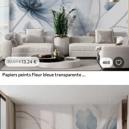
13
.24
€
22
.07
€
468
Papiers peints Fleur bleue transparente de style rayons X sur fond blanc Design botanique monochrome minimaliste