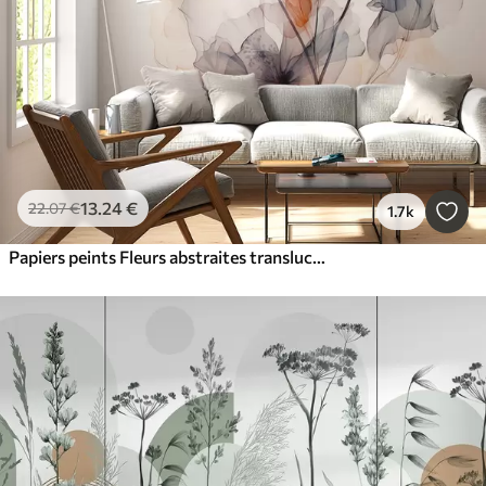
13
.24
€
22
.07
€
1.7k
Papiers peints Fleurs abstraites translucides aquarelle liquide