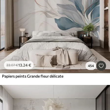
13
.24
€
22
.07
€
454
Papiers peints Grande fleur délicate