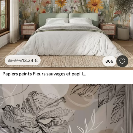
13
.24
€
22
.07
€
866
Papiers peints Fleurs sauvages et papillons aquarelles