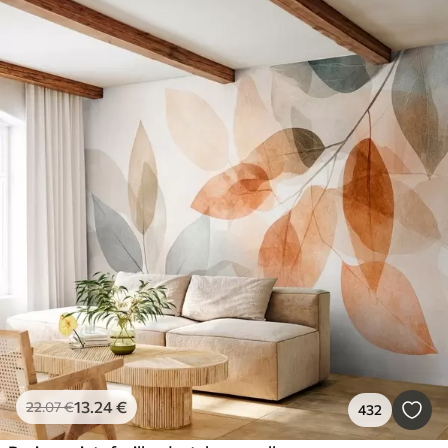
13
.24
€
22
.07
€
432