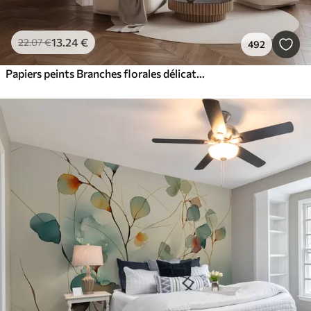
13
.24
€
22
.07
€
492
Papiers peints Branches florales délicates et herbe avec des fleurs blanches, grises et beiges tombant en cascade sur un fond clair