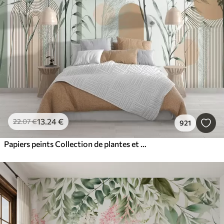
13
.24
€
22
.07
€
921
Papiers peints Collection de plantes et de fleurs dans des tons neutres sur un fond d'arche abstrait dans des teintes vertes et orangées