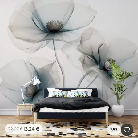
13
.24
€
22
.07
€
357