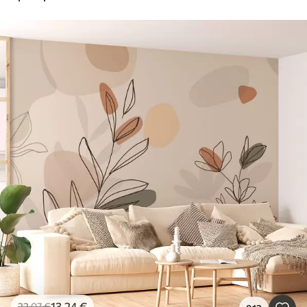
13
.24
€
22
.07
€