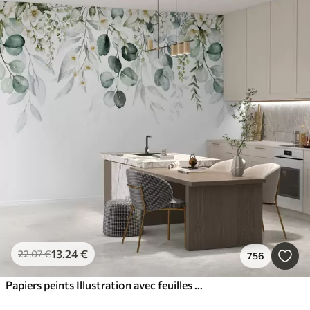
13
.24
€
22
.07
€
756
Papiers peints Illustration avec feuilles vertes, fleurs blanches, pivoine et branches