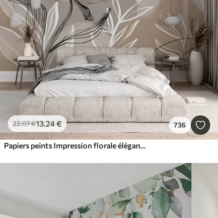
13
.24
€
22
.07
€
736
Papiers peints Impression florale élégante avec de grandes fleurs et feuilles abstraites dans les tons gris et beige sur un fond clair