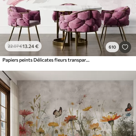
13
.24
€
22
.07
€
610
Papiers peints Délicates fleurs transparentes roses et grises aux pétales doux et flous sur fond blanc