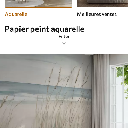
Aquarelle
Meilleures ventes
Papier peint aquarelle
Filter
Étiquettes de design
Format de l’image
Palette de couleurs
Intelligent
Réinitialiser tous les filtres