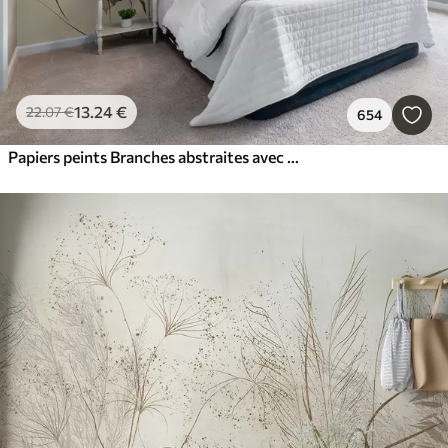
13
.24
€
22
.07
€
654
Papiers peints Branches abstraites avec feuilles, aquarelle floue et humide