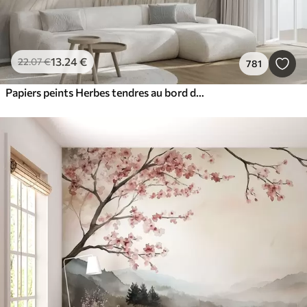
13
.24
€
22
.07
€
781
Papiers peints Herbes tendres au bord de la mer