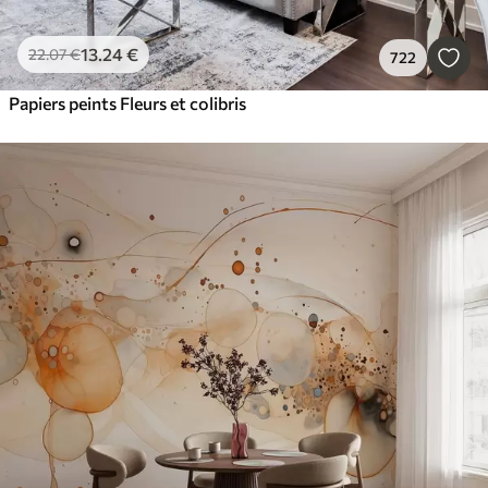
13
.24
€
22
.07
€
722
Papiers peints Fleurs et colibris