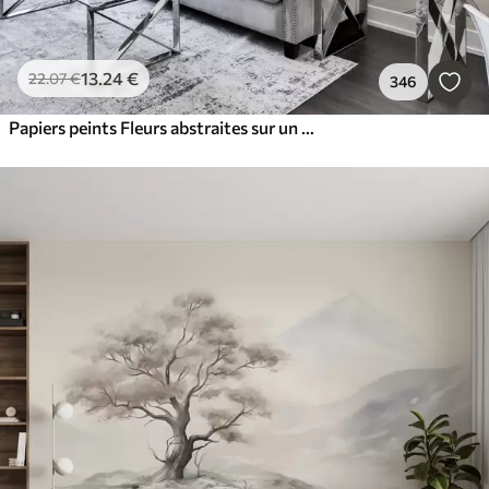
13
.24
€
22
.07
€
346
Papiers peints Fleurs abstraites sur un mur en béton