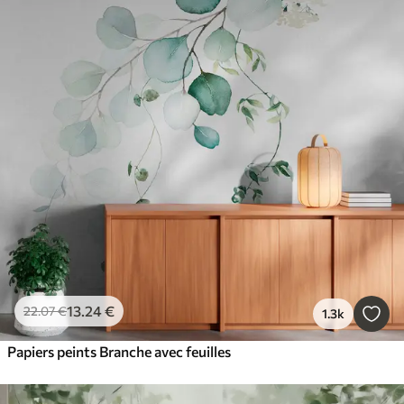
13
.24
€
22
.07
€
1.3k
Papiers peints Branche avec feuilles