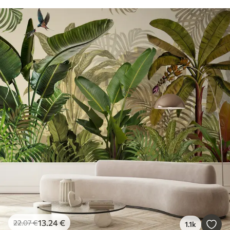
13
.24
€
22
.07
€
1.1k