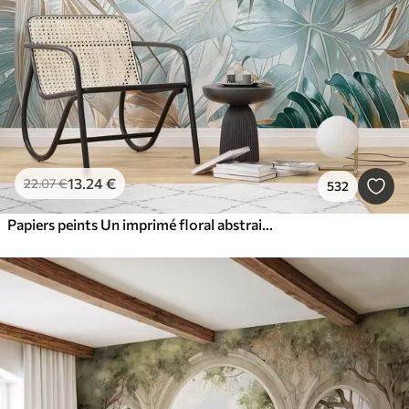
13
.24
€
22
.07
€
532
Papiers peints Un imprimé floral abstrait tropical avec de grandes feuilles de palmier dans des tons bleus et beiges crée une atmosphère luxuriante