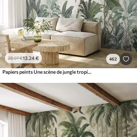
13
.24
€
22
.07
€
462
Papiers peints Une scène de jungle tropicale luxuriante avec divers palmiers, de grandes feuilles et des fleurs colorées au premier plan