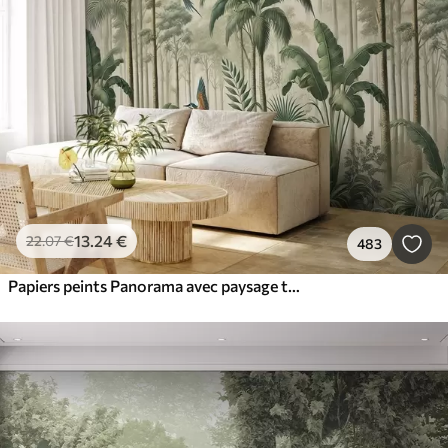
13
.24
€
22
.07
€
483
Papiers peints Panorama avec paysage tropical et oiseaux