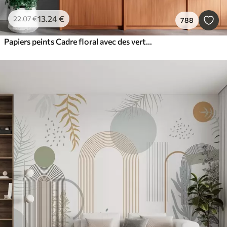
13
.24
€
22
.07
€
788
Papiers peints Cadre floral avec des verts aquarelles