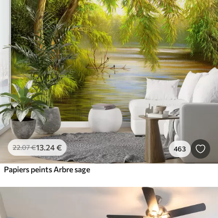
13
.24
€
22
.07
€
463
Papiers peints Arbre sage