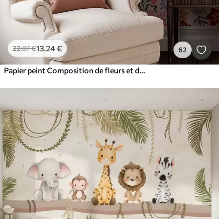
13
.24
€
22
.07
€
62
Papier peint Composition de fleurs et de baies lumineuses avec des perroquets