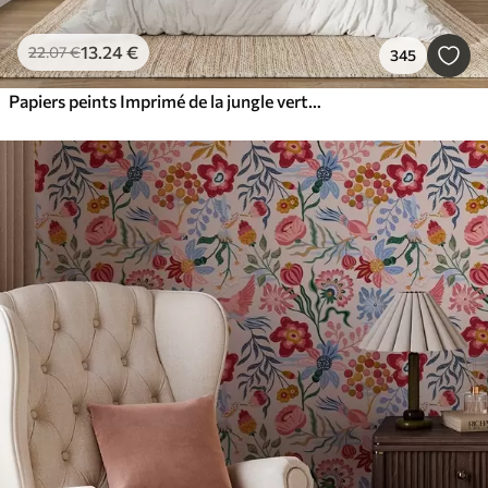
13
.24
€
22
.07
€
345
Papiers peints Imprimé de la jungle verte, plantes et feuilles tropicales sur fond blanc