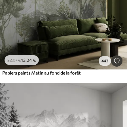
13
.24
€
22
.07
€
443
Papiers peints Matin au fond de la forêt