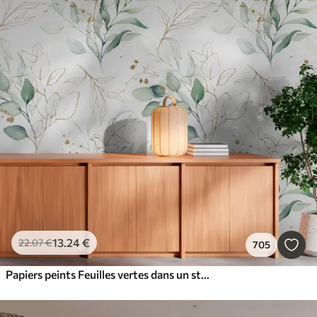
13
.24
€
22
.07
€
705
Papiers peints Feuilles vertes dans un style aquarelle