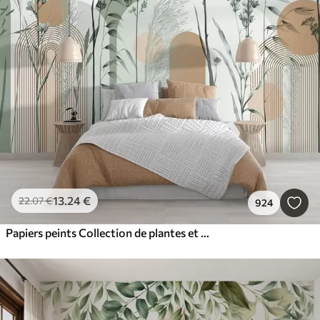
13
.24
€
22
.07
€
924
Papiers peints Collection de plantes et de fleurs dans des tons neutres sur un fond d'arche abstrait dans des teintes vertes et orangées