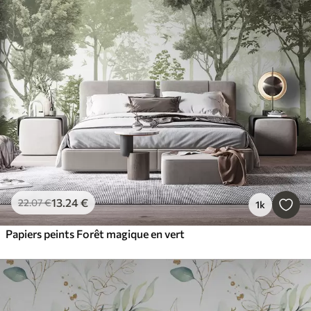
13
.24
€
22
.07
€
1k
Papiers peints Forêt magique en vert