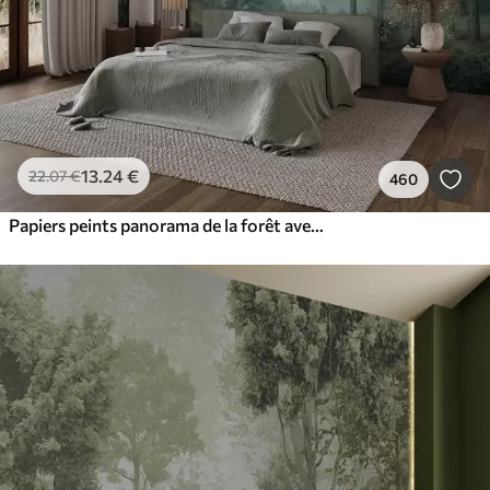
13
.24
€
22
.07
€
460
Papiers peints panorama de la forêt avec des collines