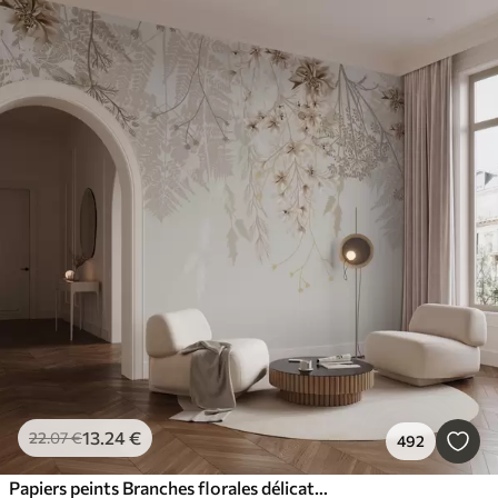
13
.24
€
22
.07
€
492
Papiers peints Branches florales délicates et herbe avec des fleurs blanches, grises et beiges tombant en cascade sur un fond clair