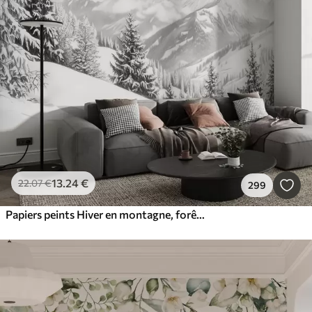
13
.24
€
22
.07
€
299
Papiers peints Hiver en montagne, forêt, Alpes, dessin au crayon, paysages de nature