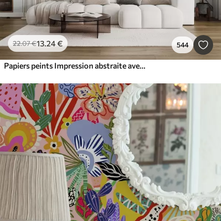
13
.24
€
22
.07
€
544
Papiers peints Impression abstraite avec des formes géométriques, des arcs et des feuilles tropicales sur fond blanc