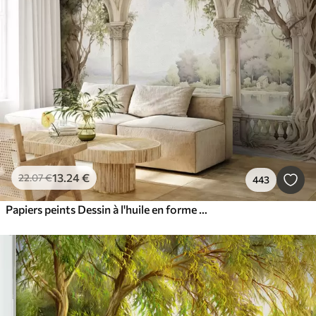
13
.24
€
22
.07
€
443
Papiers peints Dessin à l'huile en forme d'arche