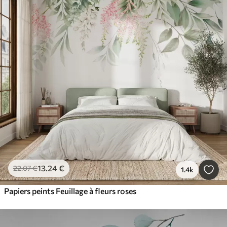
13
.24
€
22
.07
€
1.4k
Papiers peints Feuillage à fleurs roses