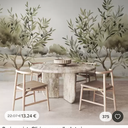
13
.24
€
22
.07
€
375