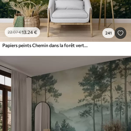
13
.24
€
22
.07
€
241
Papiers peints Chemin dans la forêt verte, fleurs blanches, lumière du soleil, dessin de style acrylique