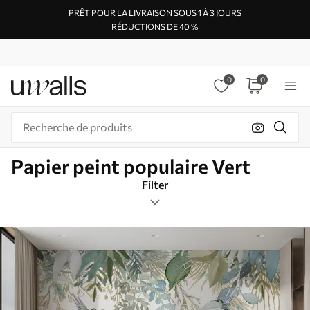
PRÊT POUR LA LIVRAISON SOUS 1 À 3 JOURS
RÉDUCTIONS DE 40 %
0
0
Papier peint populaire Vert
Filter
Étiquettes de design
Format de l’image
Vert