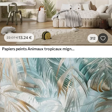
13
.24
€
22
.07
€
312
Papiers peints Animaux tropicaux mignons