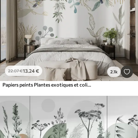
Intelligent
Réinitialiser tous les filtres
13
.24
€
22
.07
€
2.1k
Papiers peints Plantes exotiques et colibris