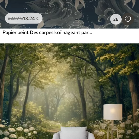
13
.24
€
22
.07
€
26
Papier peint Des carpes koï nageant parmi les vagues spectaculaires de l'océan