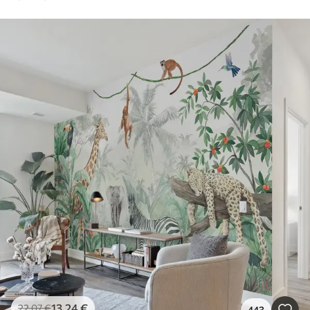
13
.24
€
22
.07
€
443