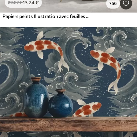
13
.24
€
22
.07
€
756
Papiers peints Illustration avec feuilles vertes, fleurs blanches, pivoine et branches