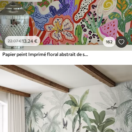
13
.24
€
22
.07
€
162
Papier peint Imprimé floral abstrait de style pop art