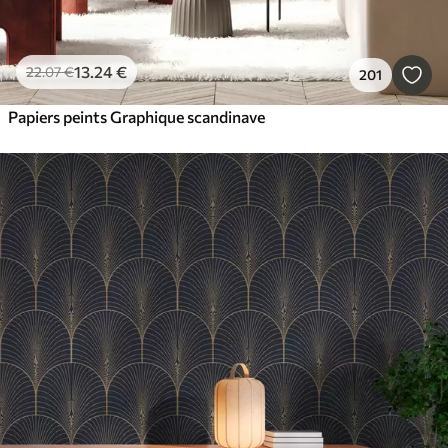
13
.24
€
22
.07
€
201
Papiers peints Graphique scandinave