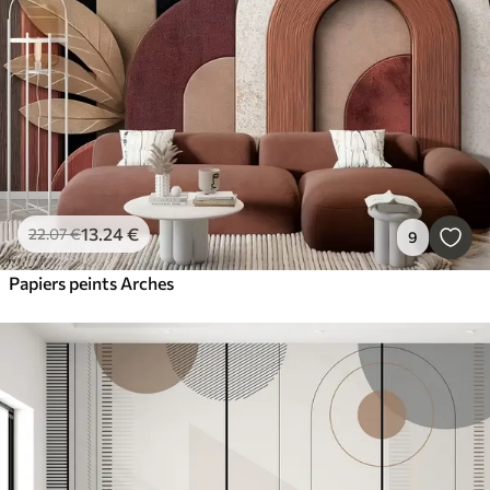
13
.24
€
22
.07
€
9
Papiers peints Arches