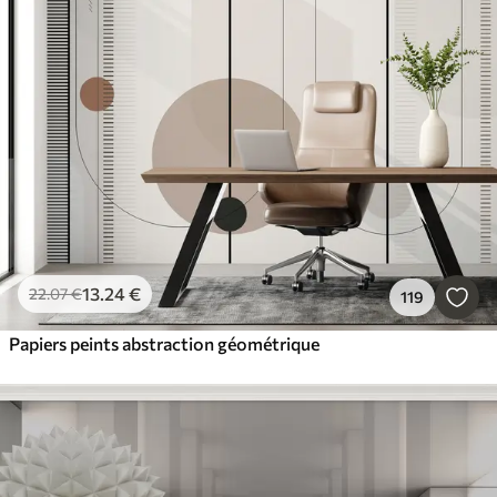
13
.24
€
22
.07
€
119
Papiers peints abstraction géométrique