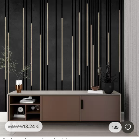
13
.24
€
22
.07
€
135