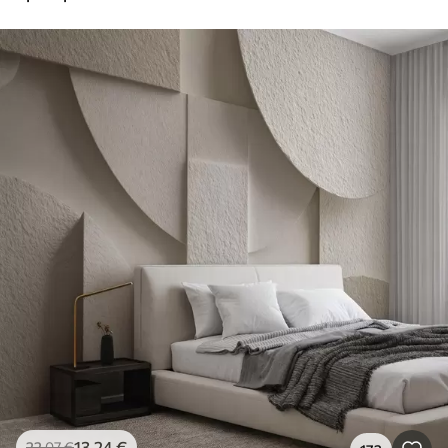
13
.24
€
22
.07
€