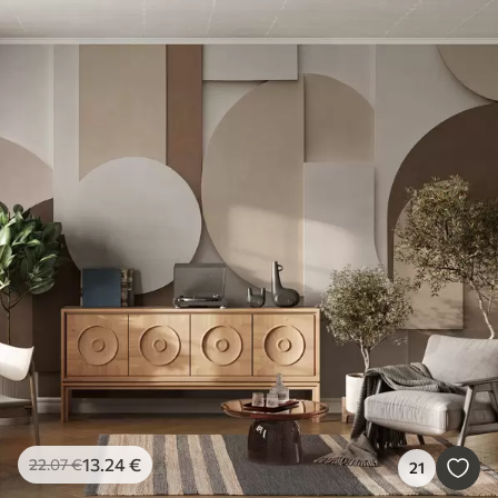
13
.24
€
22
.07
€
21