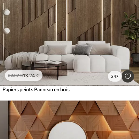
13
.24
€
22
.07
€
347
Papiers peints Panneau en bois