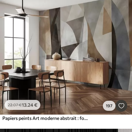
13
.24
€
22
.07
€
197
Papiers peints Art moderne abstrait : formes géométriques texturées dans les tons de brun, gris et beige