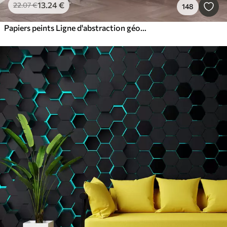
13
.24
€
22
.07
€
148
Papiers peints Ligne d'abstraction géométrique et cercle minimalisme style moderne couleur verte