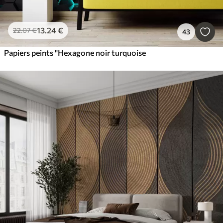
13
.24
€
22
.07
€
43
Papiers peints "Hexagone noir turquoise