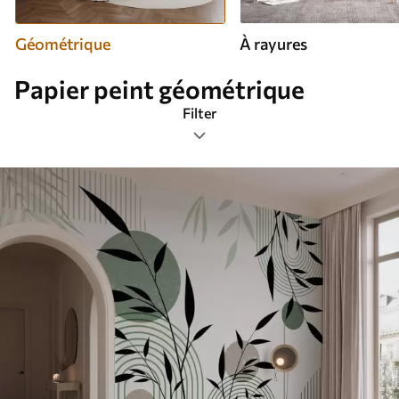
Géométrique
À rayures
Papier peint géométrique
Filter
Étiquettes de design
Format de l’image
Palette de couleurs
Intelligent
Réinitialiser tous les filtres