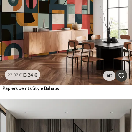
13
.24
€
22
.07
€
142
Papiers peints Style Bahaus