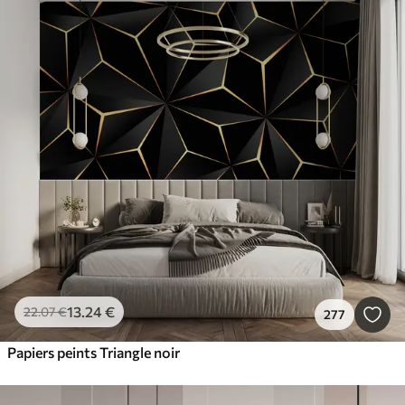
13
.24
€
22
.07
€
277
Papiers peints Triangle noir