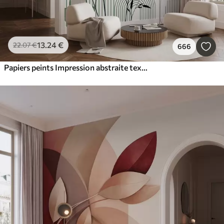
13
.24
€
22
.07
€
666
Papiers peints Impression abstraite texturée avec des formes géométriques, des cercles et des arcs et des plantes noires et vertes sur un fond blanc