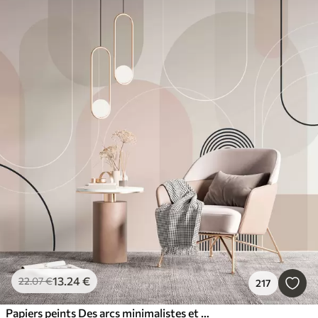
13
.24
€
22
.07
€
217
Papiers peints Des arcs minimalistes et élégants