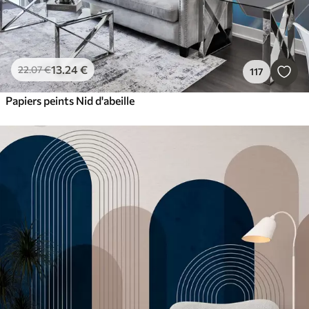
13
.24
€
22
.07
€
117
Papiers peints Nid d'abeille