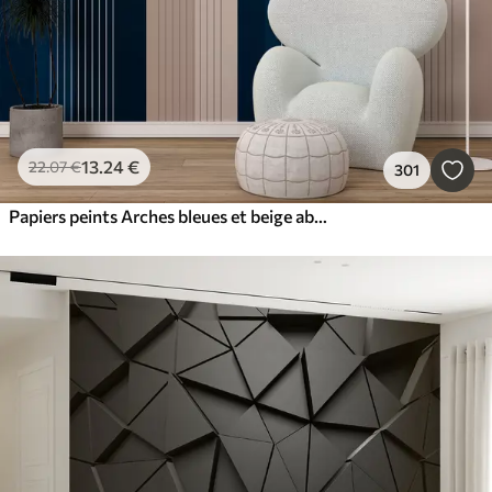
13
.24
€
22
.07
€
301
Papiers peints Arches bleues et beige abstraites