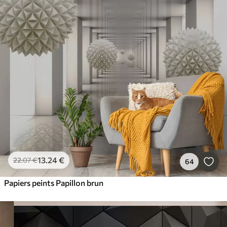
13
.24
€
22
.07
€
64
Papiers peints Papillon brun