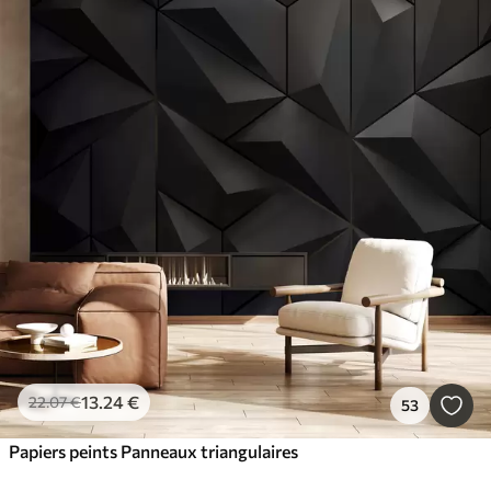
13
.24
€
22
.07
€
53
Papiers peints Panneaux triangulaires