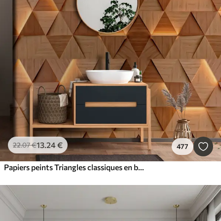
13
.24
€
22
.07
€
477
Papiers peints Triangles classiques en bois avec éclairage 3D