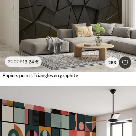
13
.24
€
22
.07
€
263
Papiers peints Triangles en graphite