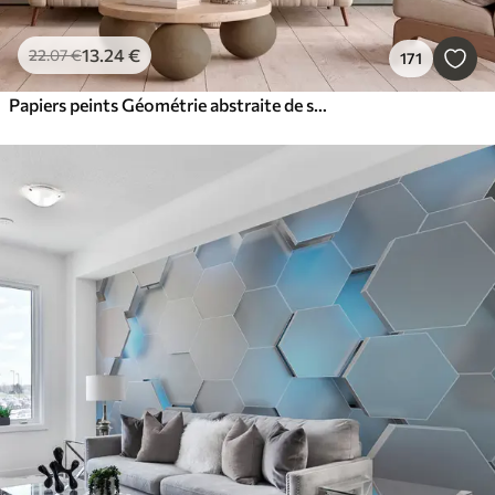
13
.24
€
22
.07
€
171
Papiers peints Géométrie abstraite de style Art déco avec un effet rétro