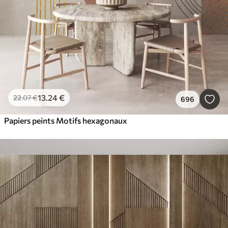
13
.24
€
22
.07
€
696
Papiers peints Motifs hexagonaux