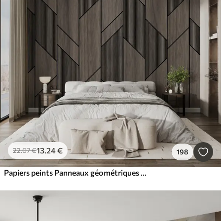
13
.24
€
22
.07
€
198
Papiers peints Panneaux géométriques avec texture bois