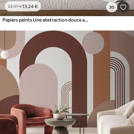
13
.24
€
22
.07
€
30
Papiers peints Une abstraction douce aux textures naturelles dans des tons neutres