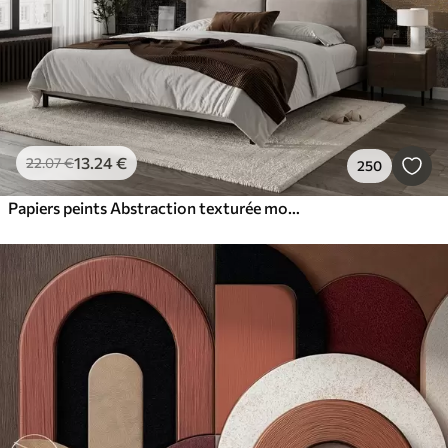
13
.24
€
22
.07
€
250
Papiers peints Abstraction texturée moderne dans les couleurs noir et orange