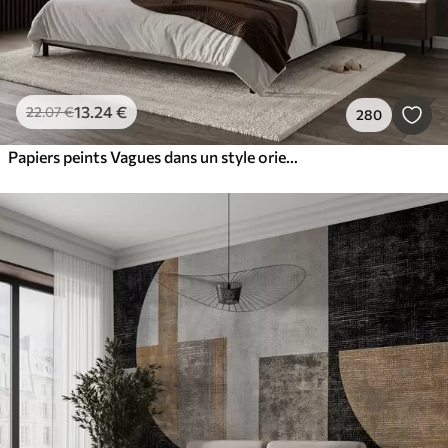
13
.24
€
22
.07
€
280
Papiers peints Vagues dans un style oriental