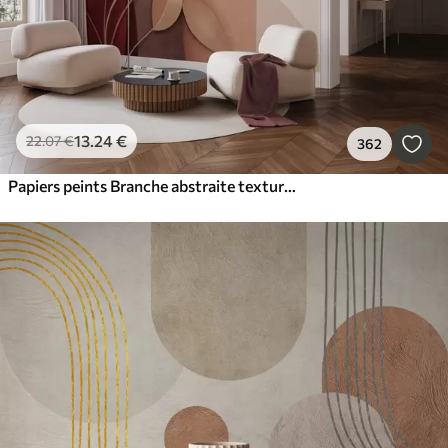
13
.24
€
22
.07
€
362
Papiers peints Branche abstraite texturée avec des feuilles dans les tons marron, beige et rouge, sur un fond de formes abstraites.