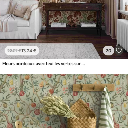
13
.24
€
20
22
.07
€
Fleurs bordeaux avec feuilles vertes sur fond clair