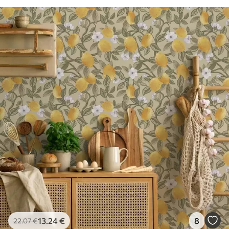
13
.24
€
8
22
.07
€