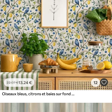
13
.24
€
12
22
.07
€
Oiseaux bleus, citrons et baies sur fond blanc