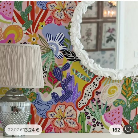
Vinyle Premium
65
.00
39
.00
€
/m²
13
.24
€
162
22
.07
€