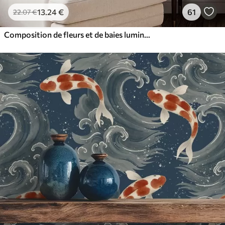
13
.24
€
61
22
.07
€
Composition de fleurs et de baies lumineuses avec des perroquets