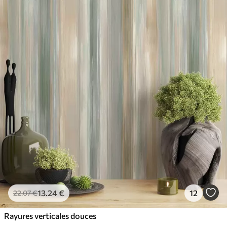
13
.24
€
12
22
.07
€
Rayures verticales douces