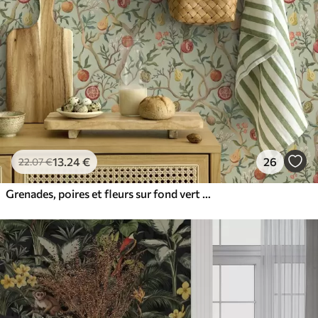
13
.24
€
26
22
.07
€
Grenades, poires et fleurs sur fond vert pâle