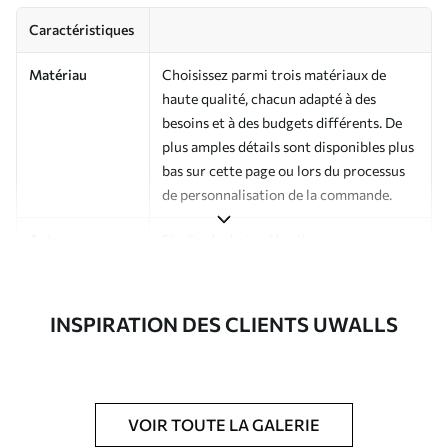
Caractéristiques
Matériau
Choisissez parmi trois matériaux de
haute qualité, chacun adapté à des
besoins et à des budgets différents. De
plus amples détails sont disponibles plus
bas sur cette page ou lors du processus
de personnalisation de la commande.
Auteur
Studio de design Uwalls
Numéro d'article
a00006v1
INSPIRATION DES CLIENTS UWALLS
Finition
Semi-mate
Production
Imprimé sur commande et livré en
rouleaux jusqu’à 50 cm de large.
VOIR TOUTE LA GALERIE
Options
Vernis protecteur et/ou colle pour