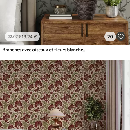
13
.24
€
20
22
.07
€
Branches avec oiseaux et fleurs blanches sur un fond délicat