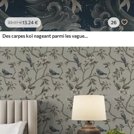
13
.24
€
26
22
.07
€
Des carpes koï nageant parmi les vagues spectaculaires de l'océan