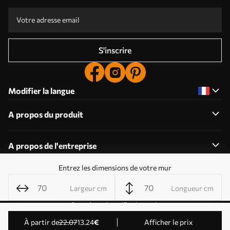
S'inscrire
Modifier la langue
A propos du produit
A propos de l'entreprise
Entrez les dimensions de votre mur
Largeur cm
Longueur cm
Modifier les autorisations relatives aux cookies
Paramètres de notification push
© 2011-2026 Uwalls . Tous droits réservés. Exploité par
à partir de
22
.07
13
.24
€
Afficher le prix
KLW Sp. z o.o. Numéro de TVA : PL9223057591.