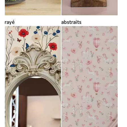
rayé
abstraits