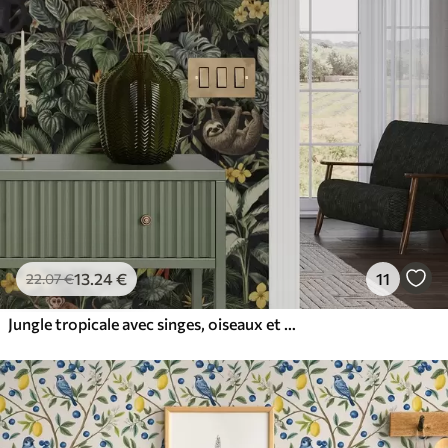
13
.24
€
11
22
.07
€
Jungle tropicale avec singes, oiseaux et feuillage dense