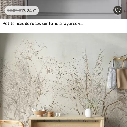
13
.24
€
22
.07
€
Petits nœuds roses sur fond à rayures verticales