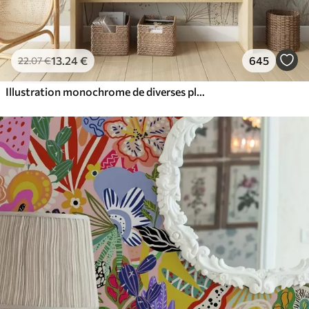
13
.24
€
645
22
.07
€
Illustration monochrome de diverses plantes et épillets de couleur beige, avec des lignes et des textures délicates et ondulantes