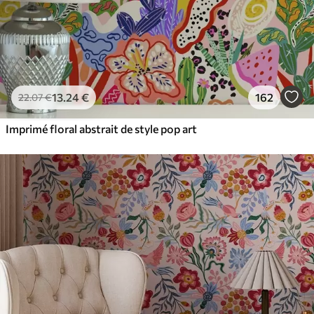
13
.24
€
162
22
.07
€
Imprimé floral abstrait de style pop art