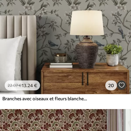
13
.24
€
20
22
.07
€
Branches avec oiseaux et fleurs blanches sur un fond délicat