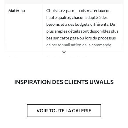
Matériau
Choisissez parmi trois matériaux de
haute qualité, chacun adapté à des
besoins et à des budgets différents. De
plus amples détails sont disponibles plus
bas sur cette page ou lors du processus
de personnalisation de la commande.
Auteur
Studio de design Uwalls
Numéro d'article
a00120
INSPIRATION DES CLIENTS UWALLS
Finition
Semi-mate
Production
Imprimé sur commande et livré en
rouleaux jusqu’à 50 cm de large.
VOIR TOUTE LA GALERIE
Options
Vernis protecteur et/ou colle pour
supplémentaires
papier peint disponibles.