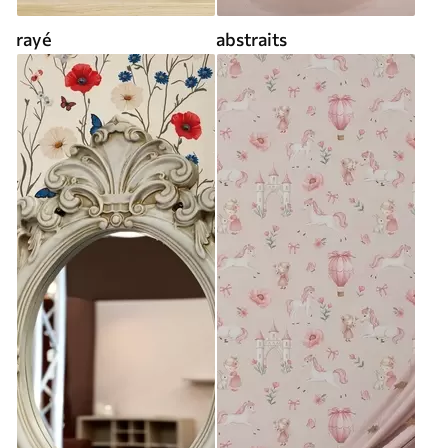
rayé
abstraits