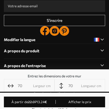
S'inscrire
Modifier la langue
A propos du produit
A propos de l'entreprise
Entrez les dimensions de votre mur
Largeur cm
Longueur cm
Modifier les autorisations relatives aux cookies
Paramètres de notification push
© 2011-2026 Uwalls . Tous droits réservés. Exploité par
à partir de
22
.07
13
.24
€
Afficher le prix
KLW Sp. z o.o. Numéro de TVA : PL9223057591.