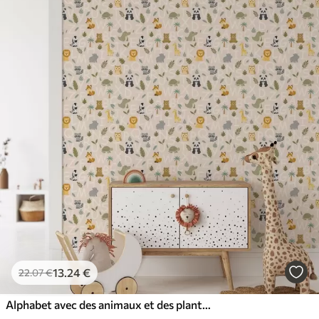
65
.00
39
.00
€
/m²
13
.24
€
22
.07
€
Alphabet avec des animaux et des plantes mignons pour les enfants