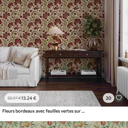
13
.24
€
20
22
.07
€
Fleurs bordeaux avec feuilles vertes sur fond clair