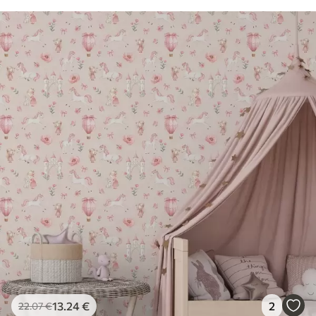
13
.24
€
2
22
.07
€