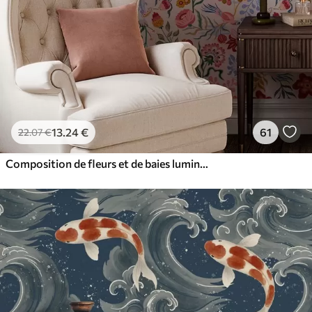
13
.24
€
61
22
.07
€
Composition de fleurs et de baies lumineuses avec des perroquets