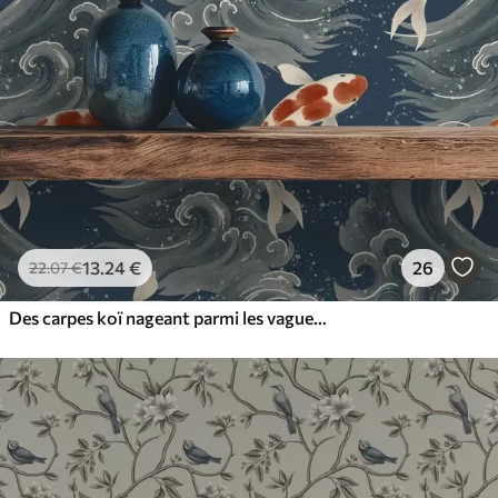
13
.24
€
26
22
.07
€
Des carpes koï nageant parmi les vagues spectaculaires de l'océan