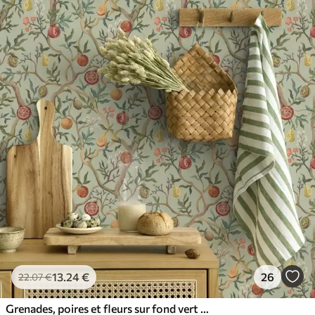
13
.24
€
26
22
.07
€
Grenades, poires et fleurs sur fond vert pâle