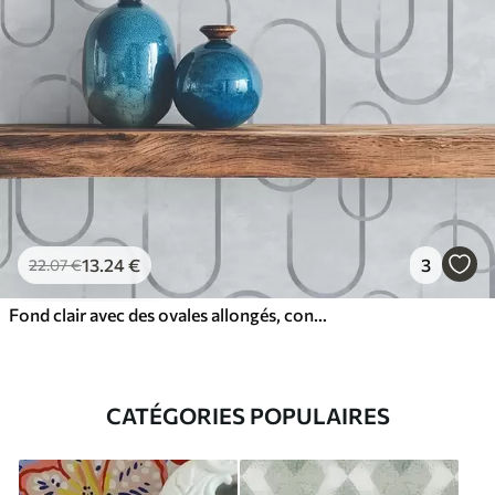
13
.24
€
3
22
.07
€
Fond clair avec des ovales allongés, contours gris
CATÉGORIES POPULAIRES