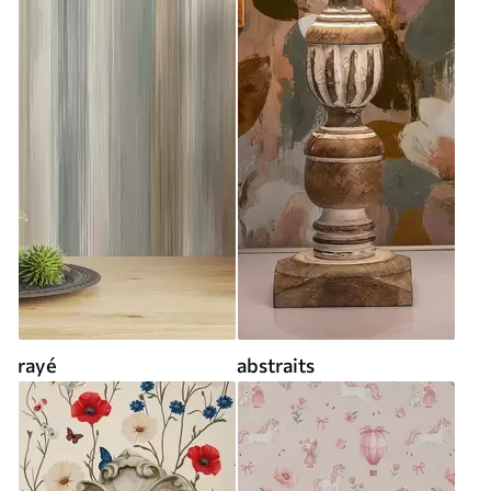
rayé
abstraits