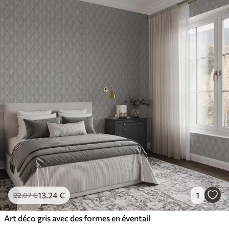
13
.24
€
1
22
.07
€
Art déco gris avec des formes en éventail