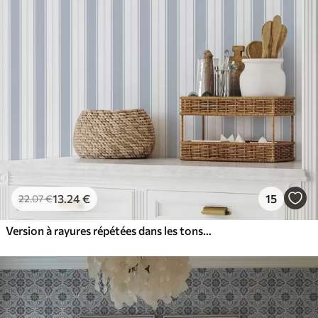
13
.24
€
15
22
.07
€
Version à rayures répétées dans les tons gris-bleu