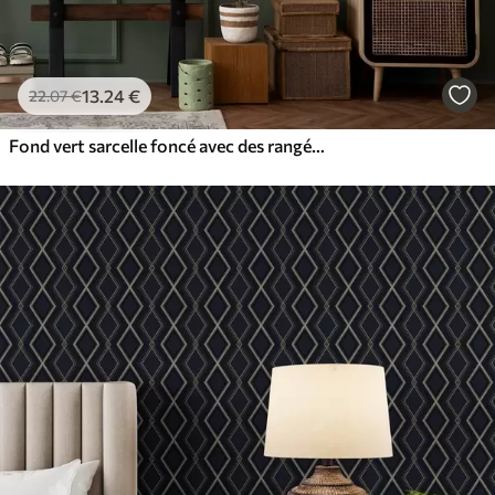
13
.24
€
22
.07
€
Fond vert sarcelle foncé avec des rangées verticales de losanges