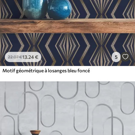
13
.24
€
5
22
.07
€
Motif géométrique à losanges bleu foncé