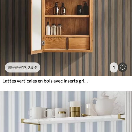
13
.24
€
1
22
.07
€
Lattes verticales en bois avec inserts gris foncé