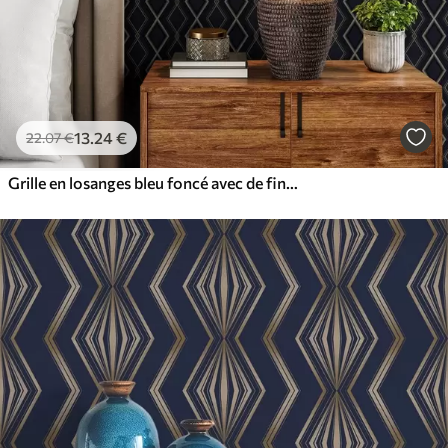
13
.24
€
22
.07
€
Grille en losanges bleu foncé avec de fines lignes claires