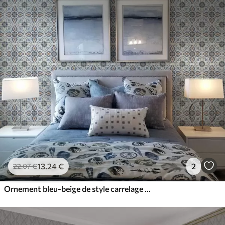
13
.24
€
2
22
.07
€
Ornement bleu-beige de style carrelage peint à l'aquarelle