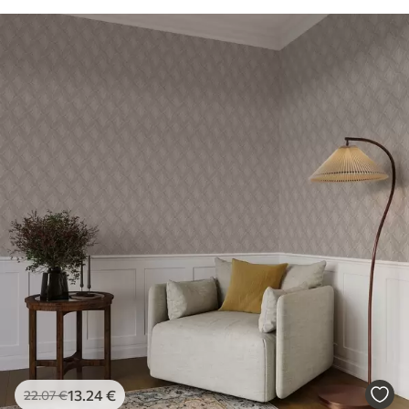
13
.24
€
22
.07
€