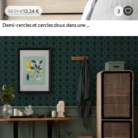
13
.24
€
2
22
.07
€
Demi-cercles et cercles doux dans une palette gris-bleu froide