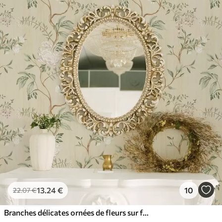
13
.24
€
10
22
.07
€
Branches délicates ornées de fleurs sur fond crème chaud