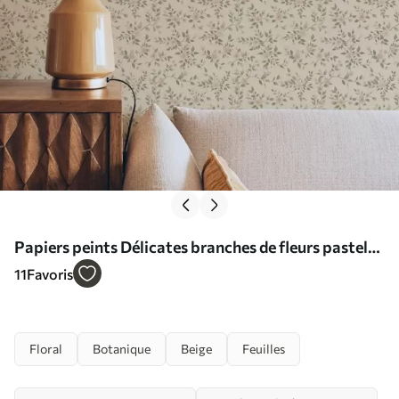
Papiers peints Délicates branches de fleurs pastel
sur fond beige Nr. a00390
11
Favoris
Floral
Botanique
Beige
Feuilles