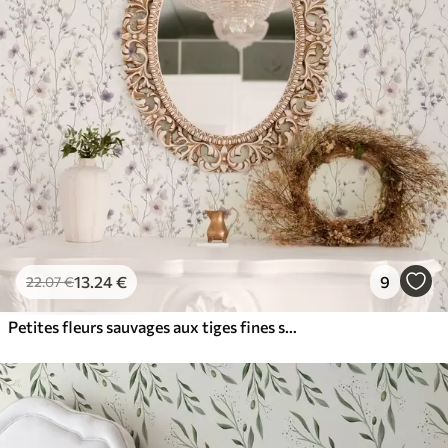
13
.24
€
9
22
.07
€
Petites fleurs sauvages aux tiges fines sur fond clair