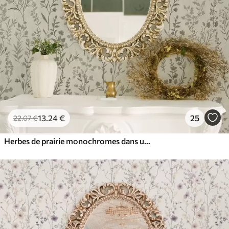
13
.24
€
25
22
.07
€
Herbes de prairie monochromes dans un style vintage