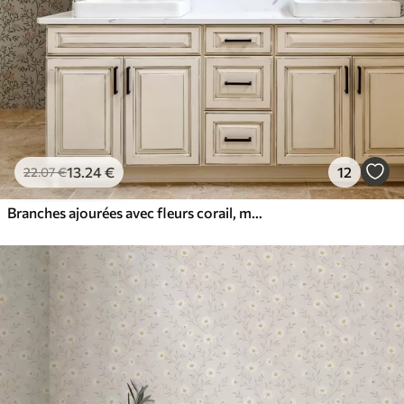
13
.24
€
12
22
.07
€
Branches ajourées avec fleurs corail, motif floral