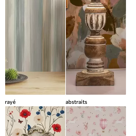
rayé
abstraits