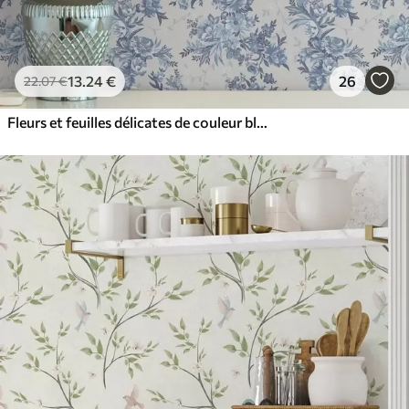
13
.24
€
26
22
.07
€
Fleurs et feuilles délicates de couleur bleue sur fond clair