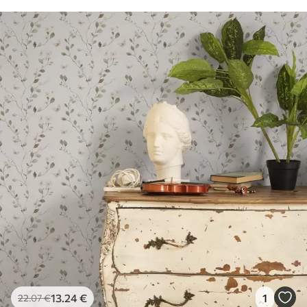
13
.24
€
1
22
.07
€