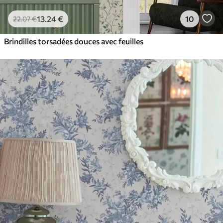
13
.24
€
10
22
.07
€
Brindilles torsadées douces avec feuilles