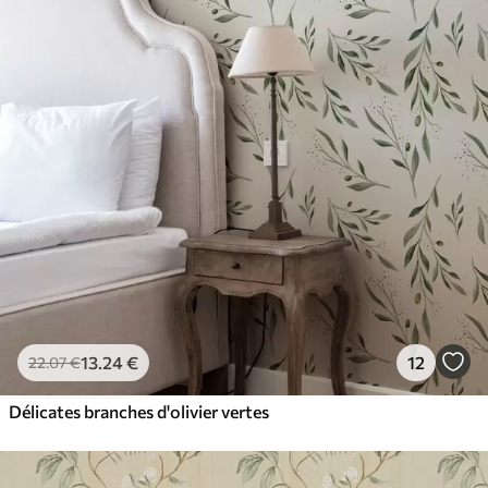
13
.24
€
12
22
.07
€
Délicates branches d'olivier vertes