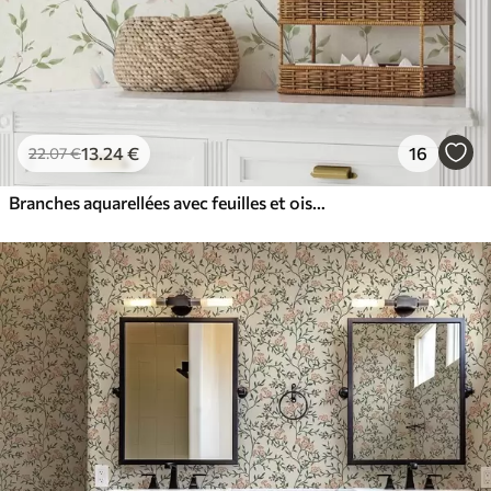
13
.24
€
16
22
.07
€
Branches aquarellées avec feuilles et oiseaux sur fond clair