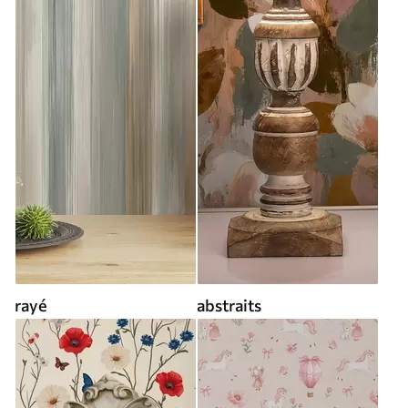
rayé
abstraits