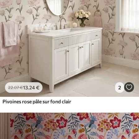
13
.24
€
2
22
.07
€
Pivoines rose pâle sur fond clair