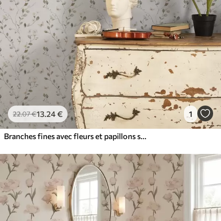
13
.24
€
1
22
.07
€
Branches fines avec fleurs et papillons sur fond blanc