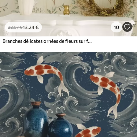
13
.24
€
10
22
.07
€
Branches délicates ornées de fleurs sur fond crème chaud