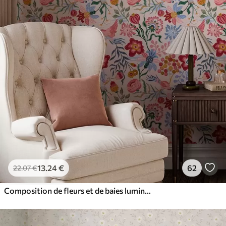
13
.24
€
62
22
.07
€
Composition de fleurs et de baies lumineuses avec des perroquets