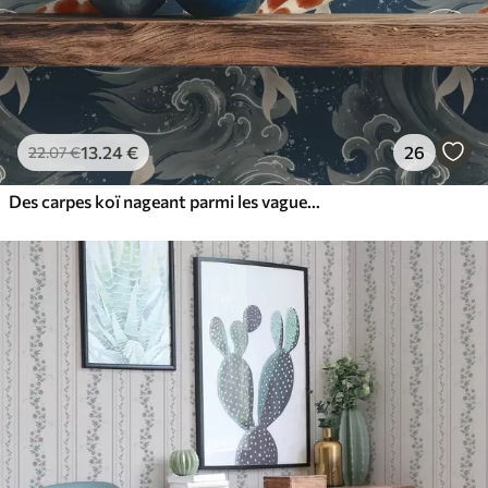
13
.24
€
26
22
.07
€
Des carpes koï nageant parmi les vagues spectaculaires de l'océan