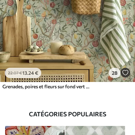
13
.24
€
28
22
.07
€
Grenades, poires et fleurs sur fond vert pâle
CATÉGORIES POPULAIRES