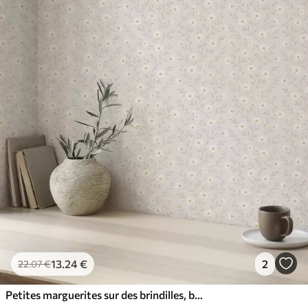
13
.24
€
2
22
.07
€
Petites marguerites sur des brindilles, beige chaud