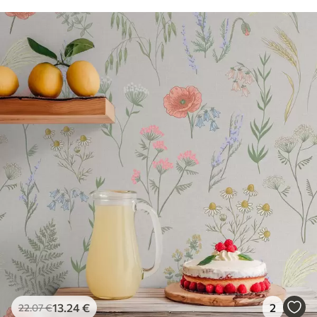
13
.24
€
2
22
.07
€