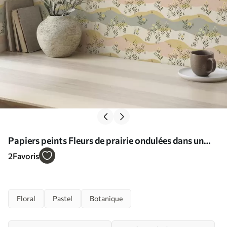
Papiers peints Fleurs de prairie ondulées dans un
style minimaliste pastel Nr. a00396
2
Favoris
Floral
Pastel
Botanique