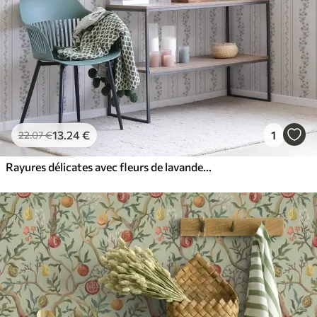
13
.24
€
1
22
.07
€
Rayures délicates avec fleurs de lavande, vintage