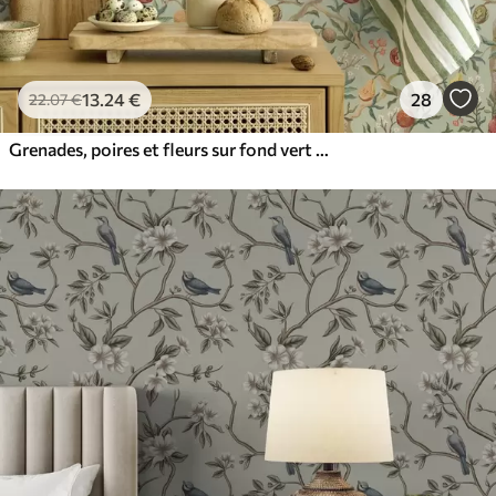
13
.24
€
28
22
.07
€
Grenades, poires et fleurs sur fond vert pâle