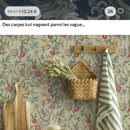
13
.24
€
26
22
.07
€
Des carpes koï nageant parmi les vagues spectaculaires de l'océan