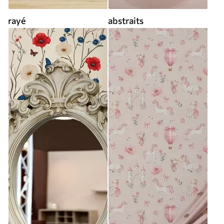
rayé
abstraits