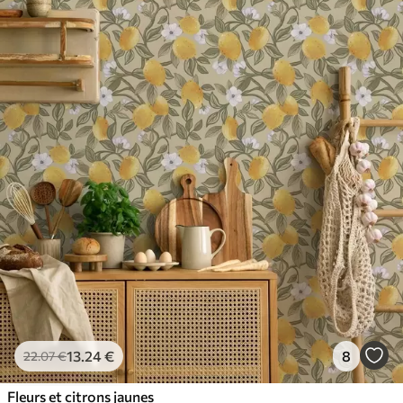
13
.24
€
8
22
.07
€
Fleurs et citrons jaunes