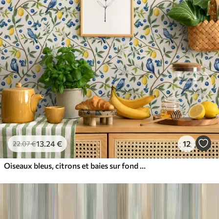
13
.24
€
12
22
.07
€
Oiseaux bleus, citrons et baies sur fond blanc