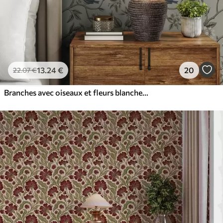
13
.24
€
20
22
.07
€
Branches avec oiseaux et fleurs blanches sur un fond délicat