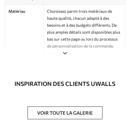
Matériau
Choisissez parmi trois matériaux de
haute qualité, chacun adapté à des
besoins et à des budgets différents. De
plus amples détails sont disponibles plus
bas sur cette page ou lors du processus
de personnalisation de la commande.
Auteur
Studio de design Uwalls
Numéro d'article
a00936v2
INSPIRATION DES CLIENTS UWALLS
Finition
Semi-mate
Production
Imprimé sur commande et livré en
rouleaux jusqu’à 50 cm de large.
VOIR TOUTE LA GALERIE
Options
Vernis protecteur et/ou colle pour
supplémentaires
papier peint disponibles.