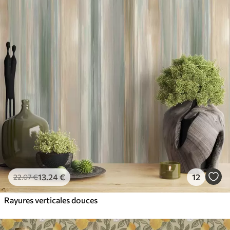
13
.24
€
12
22
.07
€
Rayures verticales douces