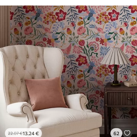
13
.24
€
62
22
.07
€