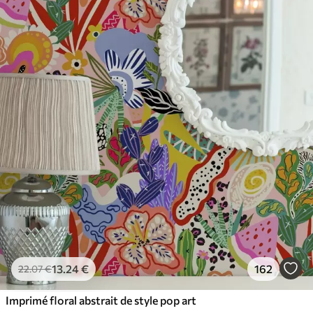
65
.00
39
.00
€
/m²
13
.24
€
162
22
.07
€
Imprimé floral abstrait de style pop art