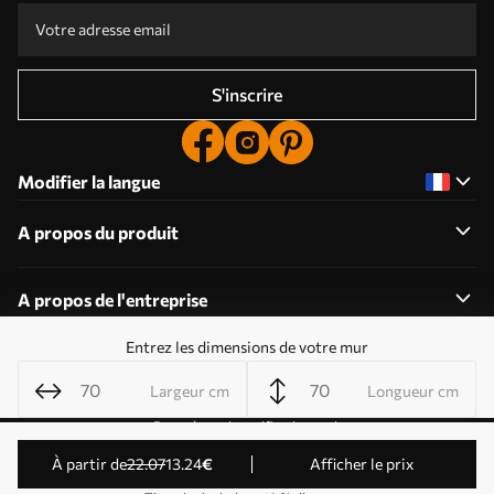
S'inscrire
Modifier la langue
A propos du produit
A propos de l'entreprise
Entrez les dimensions de votre mur
Largeur cm
Longueur cm
Modifier les autorisations relatives aux cookies
Paramètres de notification push
© 2011-2026 Uwalls . Tous droits réservés. Exploité par
à partir de
22
.07
13
.24
€
Afficher le prix
KLW Sp. z o.o. Numéro de TVA : PL9223057591.