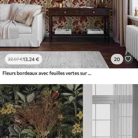
13
.24
€
20
22
.07
€
Fleurs bordeaux avec feuilles vertes sur fond clair