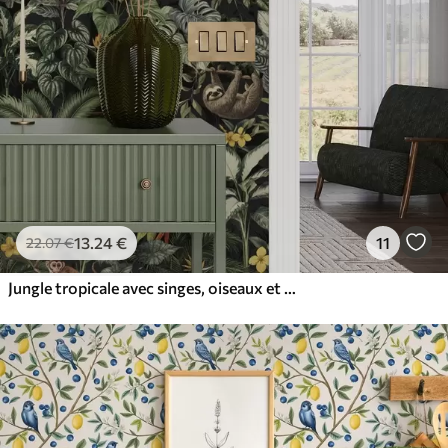
13
.24
€
11
22
.07
€
Jungle tropicale avec singes, oiseaux et feuillage dense