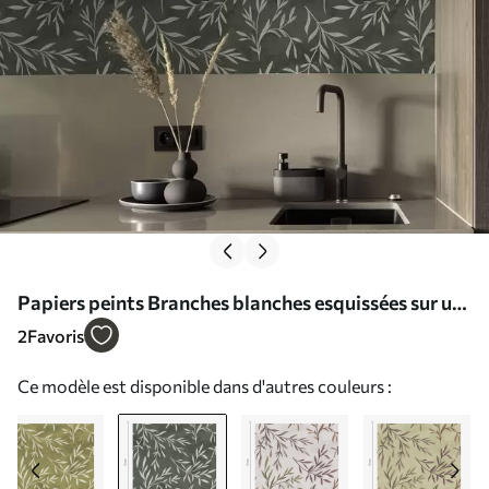
Papiers peints Branches blanches esquissées sur un
fond vert sauge foncé Nr. a00936v2
2
Favoris
Ce modèle est disponible dans d'autres couleurs :