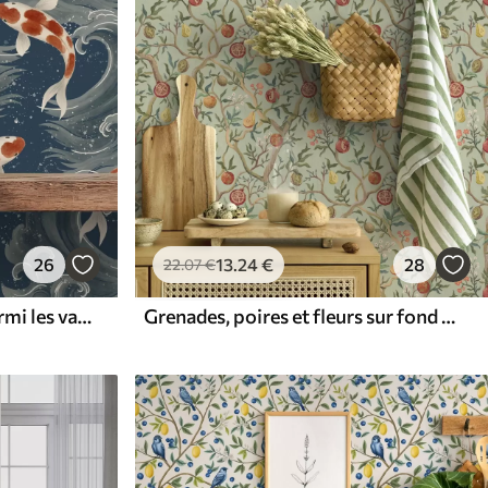
26
13
.24
€
28
22
.07
€
Des carpes koï nageant parmi les vagues spectaculaires de l'océan
Grenades, poires et fleurs sur fond vert pâle