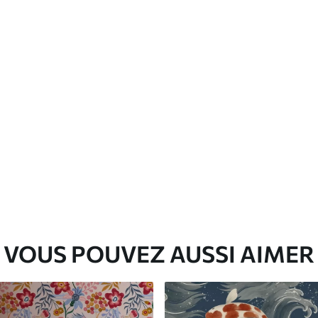
Vinyle Premium
65
.00
39
.00
€
/m²
VOUS POUVEZ AUSSI AIMER