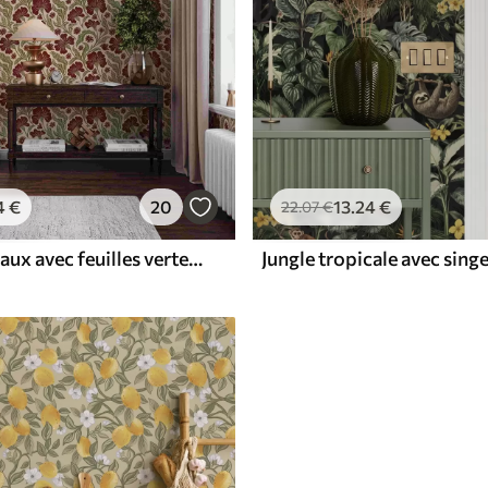
4
€
20
13
.24
€
22
.07
€
Fleurs bordeaux avec feuilles vertes sur fond clair