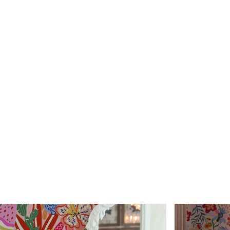
Matériaux disponibles
Standard
Premium
45
.00
56
.67
27
.00
€
/m²
34
.00
€
/m²