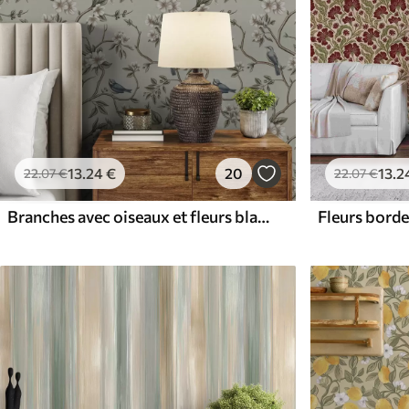
13
.24
€
20
13
.2
22
.07
€
22
.07
€
Branches avec oiseaux et fleurs blanches sur un fond délicat