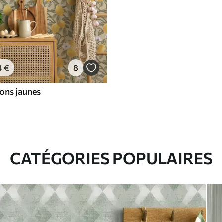
4
€
8
rons jaunes
CATÉGORIES POPULAIRES