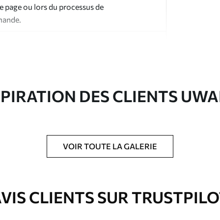
te page ou lors du processus de
mande.
SPIRATION DES CLIENTS UWA
ré en rouleaux jusqu’à 50 cm de large.
e pour papier peint disponibles.
VOIR TOUTE LA GALERIE
nge. Les papiers peints avec Vernis
’eau.
VIS CLIENTS SUR TRUSTPIL