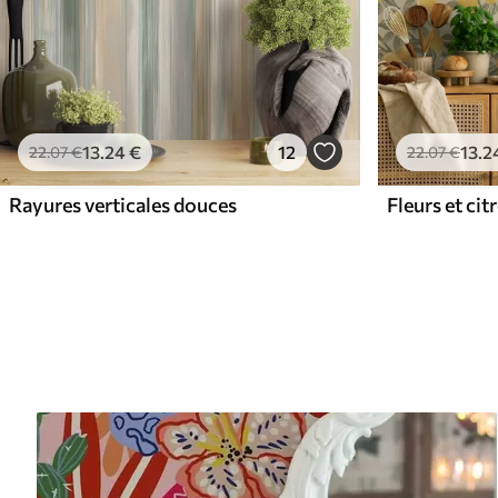
13
.24
€
12
13
.2
22
.07
€
22
.07
€
Rayures verticales douces
Fleurs et cit