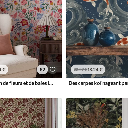
4
€
62
13
.24
€
22
.07
€
Composition de fleurs et de baies lumineuses avec des perroquets