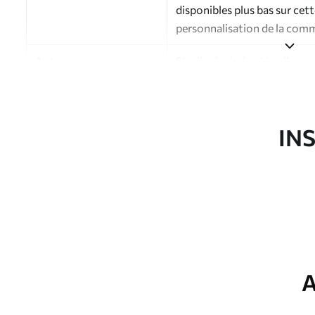
disponibles plus bas sur cet
personnalisation de la com
Auteur
Studio de design Uwalls
Numéro d'article
a00958v1
Finition
Semi-mate
IN
Production
Imprimé sur commande et liv
Options
Vernis protecteur et/ou coll
supplémentaires
Nettoyage
Nettoyage doux avec une épo
protecteur être nettoyés à l
A
Méthode d'application
Application transparente