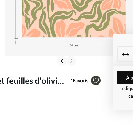
à 
 feuilles d'olivier
1
Favoris
Indiq
ca