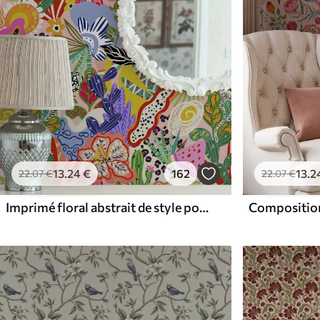
13
.24
€
162
13
.2
22
.07
€
22
.07
€
Imprimé floral abstrait de style pop art