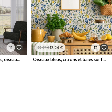
11
13
.24
€
12
22
.07
€
Jungle tropicale avec singes, oiseaux et feuillage dense
Oiseaux bleus, citrons et baies sur fond blanc