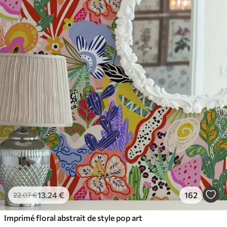
65
.00
39
.00
€
/m²
13
.24
€
162
22
.07
€
Imprimé floral abstrait de style pop art