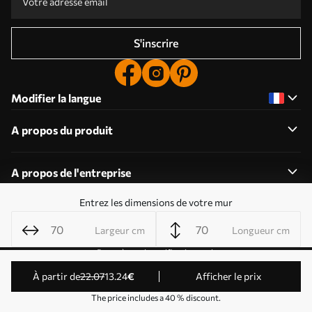
S'inscrire
Modifier la langue
A propos du produit
A propos de l'entreprise
Entrez les dimensions de votre mur
Largeur cm
Longueur cm
Modifier les autorisations relatives aux cookies
Paramètres de notification push
© 2011-2026 Uwalls . Tous droits réservés. Exploité par
à partir de
22
.07
13
.24
€
Afficher le prix
KLW Sp. z o.o. Numéro de TVA : PL9223057591.
The price includes a 40 % discount.