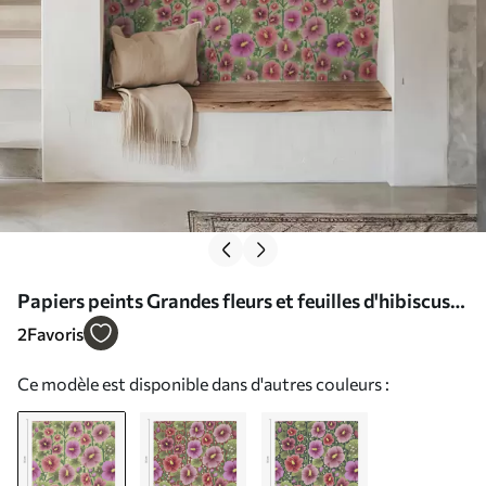
Papiers peints Grandes fleurs et feuilles d'hibiscus
sur fond vert foncé Nr. a00993
2
Favoris
Ce modèle est disponible dans d'autres couleurs :