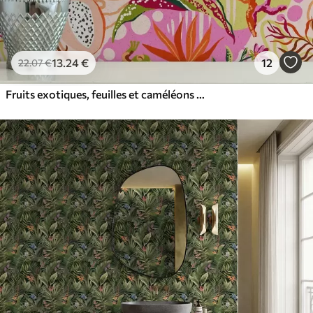
13
.24
€
12
22
.07
€
Fruits exotiques, feuilles et caméléons dans un style tropical