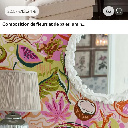
13
.24
€
62
22
.07
€
Composition de fleurs et de baies lumineuses avec des perroquets