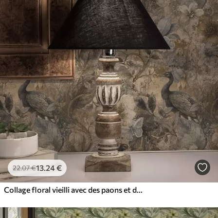
13
.24
€
22
.07
€
Collage floral vieilli avec des paons et des papillons