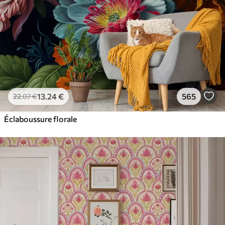
13
.24
€
565
22
.07
€
Éclaboussure florale