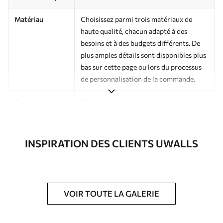
Matériau
Choisissez parmi trois matériaux de
haute qualité, chacun adapté à des
besoins et à des budgets différents. De
plus amples détails sont disponibles plus
bas sur cette page ou lors du processus
de personnalisation de la commande.
Auteur
Studio de design Uwalls
Numéro d'article
a00993
INSPIRATION DES CLIENTS UWALLS
Finition
Semi-mate
Production
Imprimé sur commande et livré en
rouleaux jusqu’à 50 cm de large.
VOIR TOUTE LA GALERIE
Options
Vernis protecteur et/ou colle pour
supplémentaires
papier peint disponibles.