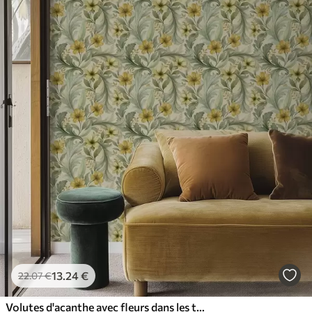
13
.24
€
22
.07
€
Volutes d'acanthe avec fleurs dans les tons verts et jaunes