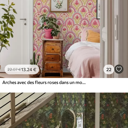
13
.24
€
22
22
.07
€
Arches avec des fleurs roses dans un motif de style folklorique