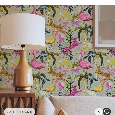
13
.24
€
5
22
.07
€