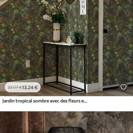
13
.24
€
22
.07
€
Jardin tropical sombre avec des fleurs et un feuillage éclatants