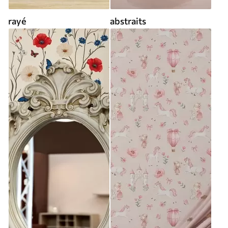
rayé
abstraits