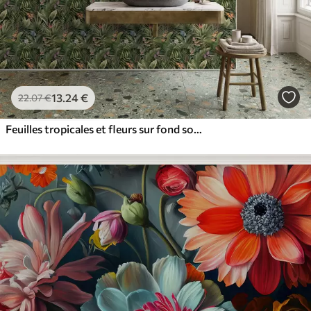
13
.24
€
22
.07
€
Feuilles tropicales et fleurs sur fond sombre