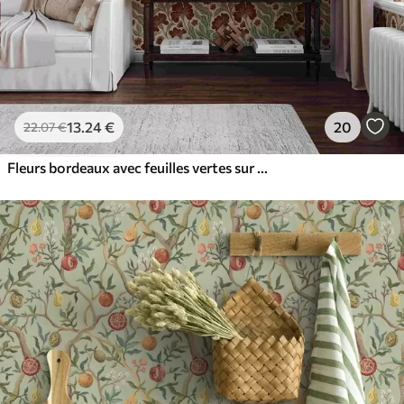
13
.24
€
20
22
.07
€
Fleurs bordeaux avec feuilles vertes sur fond clair