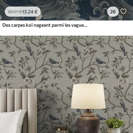
13
.24
€
26
22
.07
€
Des carpes koï nageant parmi les vagues spectaculaires de l'océan