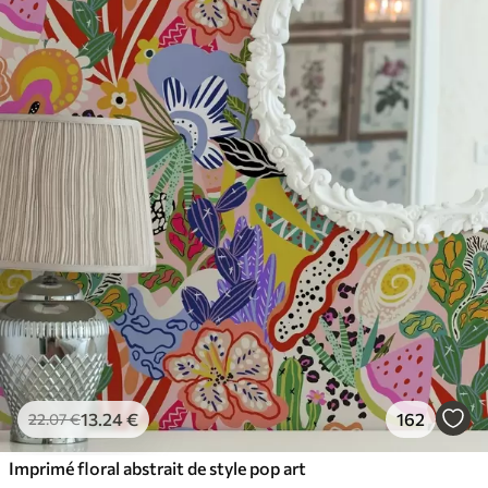
65
.00
39
.00
€
/m²
13
.24
€
162
22
.07
€
Imprimé floral abstrait de style pop art