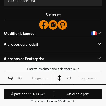
S'inscrire
Modifier la langue
A propos du produit
A propos de l'entreprise
Entrez les dimensions de votre mur
Largeur cm
Longueur cm
Modifier les autorisations relatives aux cookies
Paramètres de notification push
© 2011-2026 Uwalls . Tous droits réservés. Exploité par
à partir de
22
.07
13
.24
€
Afficher le prix
KLW Sp. z o.o. Numéro de TVA : PL9223057591.
The price includes a 40 % discount.