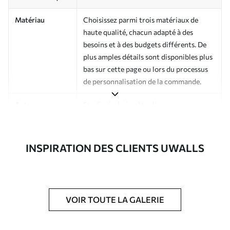
Matériau
Choisissez parmi trois matériaux de
haute qualité, chacun adapté à des
besoins et à des budgets différents. De
plus amples détails sont disponibles plus
bas sur cette page ou lors du processus
de personnalisation de la commande.
Auteur
Studio de design Uwalls
Numéro d'article
a01000v1
INSPIRATION DES CLIENTS UWALLS
Finition
Semi-mate
Production
Imprimé sur commande et livré en
rouleaux jusqu’à 50 cm de large.
VOIR TOUTE LA GALERIE
Options
Vernis protecteur et/ou colle pour
supplémentaires
papier peint disponibles.