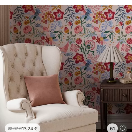
13
.24
€
61
22
.07
€