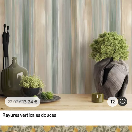
13
.24
€
12
22
.07
€
Rayures verticales douces