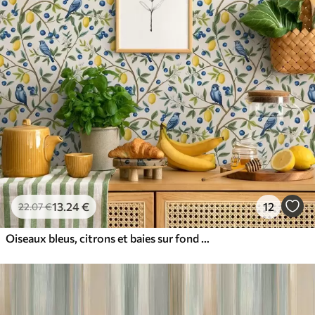
13
.24
€
12
22
.07
€
Oiseaux bleus, citrons et baies sur fond blanc