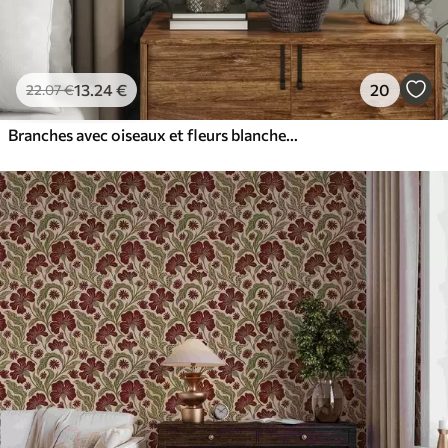
13
.24
€
20
22
.07
€
Branches avec oiseaux et fleurs blanches sur un fond délicat