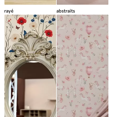
rayé
abstraits