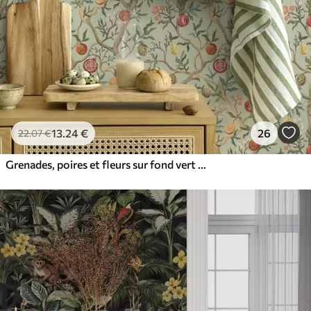
13
.24
€
26
22
.07
€
Grenades, poires et fleurs sur fond vert pâle