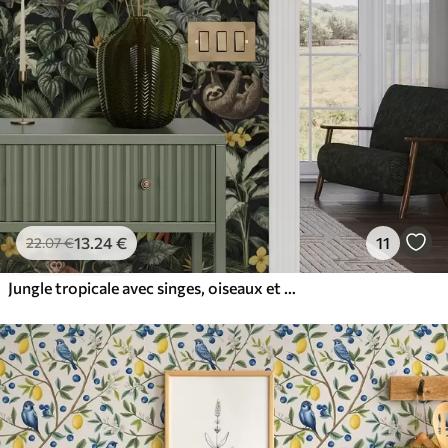
13
.24
€
11
22
.07
€
Jungle tropicale avec singes, oiseaux et feuillage dense