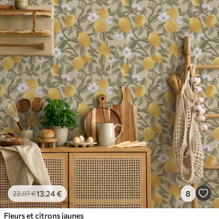
13
.24
€
8
22
.07
€
Fleurs et citrons jaunes