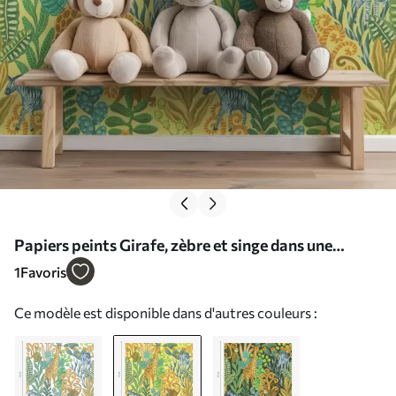
Papiers peints Girafe, zèbre et singe dans une
savane jaune vif Nr. a01000v1
1
Favoris
Ce modèle est disponible dans d'autres couleurs :