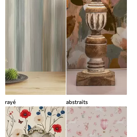
rayé
abstraits