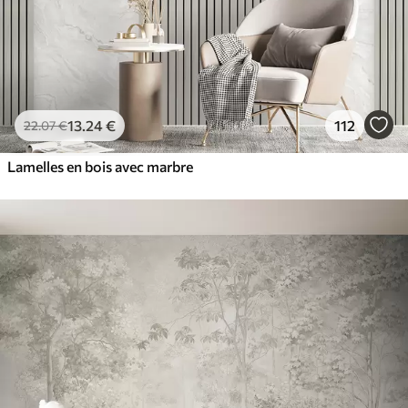
13
.24
€
112
22
.07
€
Lamelles en bois avec marbre