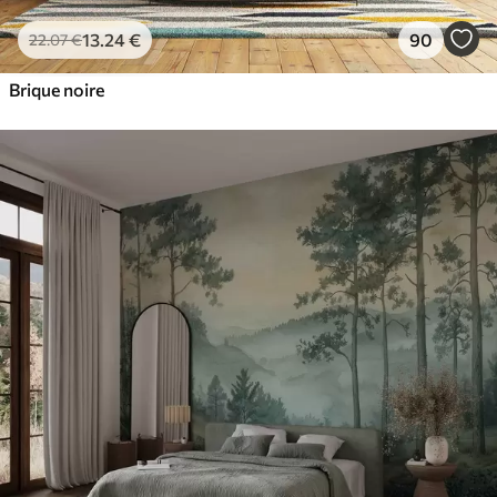
13
.24
€
90
22
.07
€
Brique noire