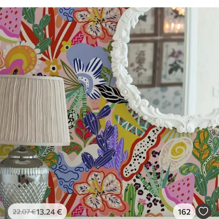
13
.24
€
162
22
.07
€