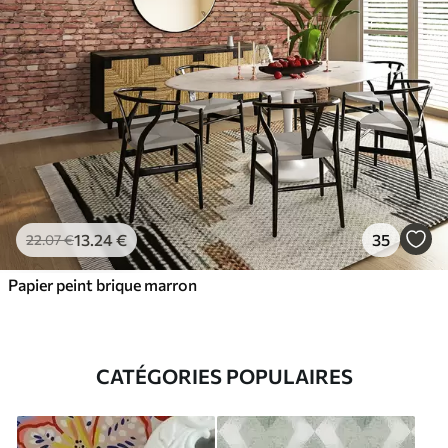
13
.24
€
35
22
.07
€
Papier peint brique marron
CATÉGORIES POPULAIRES