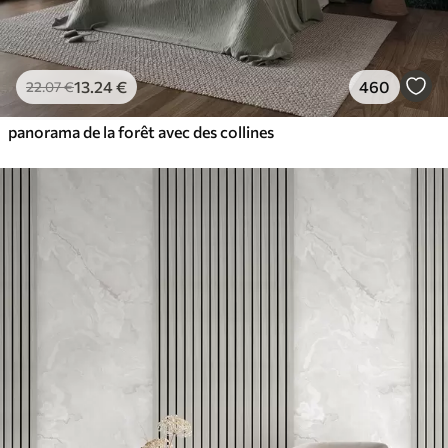
13
.24
€
460
22
.07
€
panorama de la forêt avec des collines