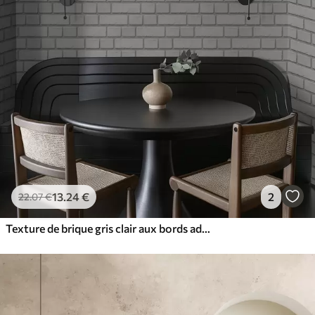
13
.24
€
2
22
.07
€
Texture de brique gris clair aux bords adoucis