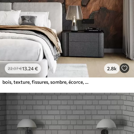
13
.24
€
2.8k
22
.07
€
bois, texture, fissures, sombre, écorce, surface