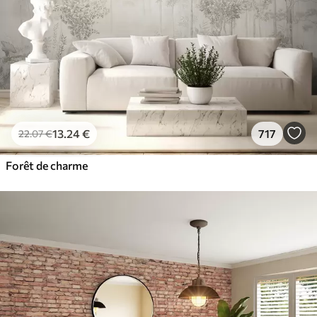
13
.24
€
717
22
.07
€
Forêt de charme