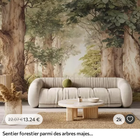
13
.24
€
2k
22
.07
€
Sentier forestier parmi des arbres majestueux, style aquarelle