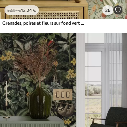
13
.24
€
26
22
.07
€
Grenades, poires et fleurs sur fond vert pâle