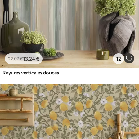
13
.24
€
12
22
.07
€
Rayures verticales douces