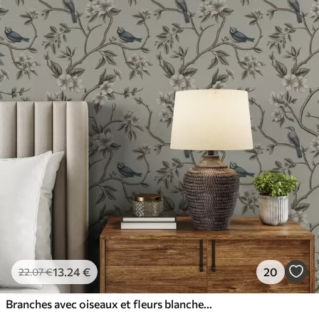
13
.24
€
20
22
.07
€
Branches avec oiseaux et fleurs blanches sur un fond délicat