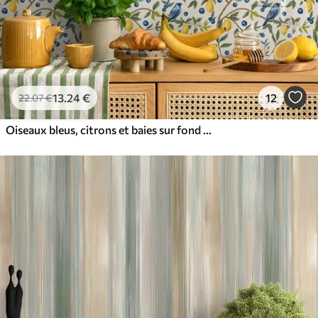
13
.24
€
12
22
.07
€
Oiseaux bleus, citrons et baies sur fond blanc