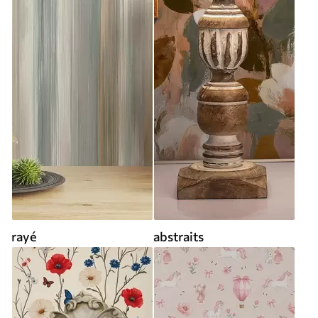
rayé
abstraits