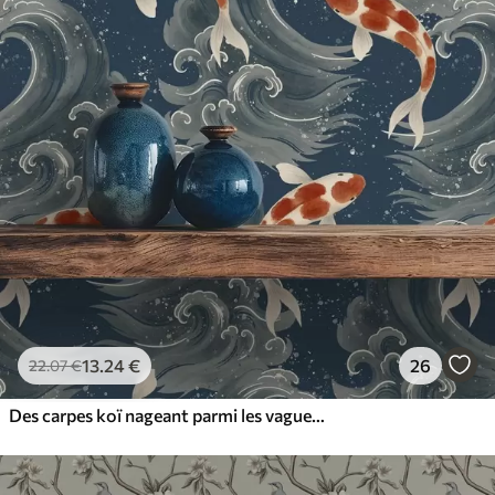
13
.24
€
26
22
.07
€
Des carpes koï nageant parmi les vagues spectaculaires de l'océan