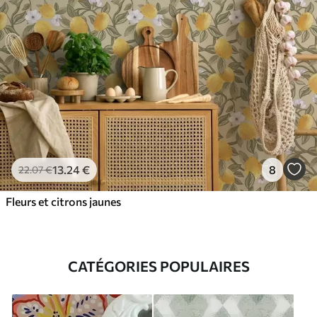
13
.24
€
8
22
.07
€
Fleurs et citrons jaunes
CATÉGORIES POPULAIRES