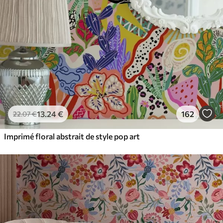
13
.24
€
162
22
.07
€
Imprimé floral abstrait de style pop art