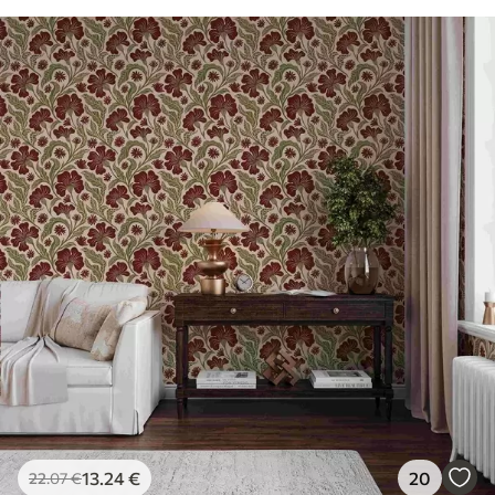
13
.24
€
20
22
.07
€