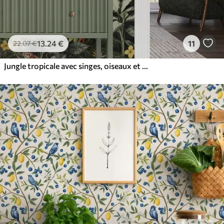
13
.24
€
11
22
.07
€
Jungle tropicale avec singes, oiseaux et feuillage dense