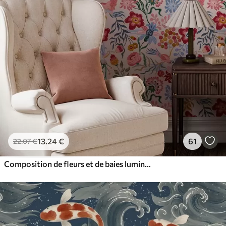
13
.24
€
61
22
.07
€
Composition de fleurs et de baies lumineuses avec des perroquets