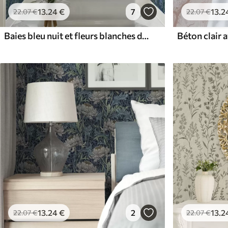
13
.24
€
7
13
.2
22
.07
€
22
.07
€
Baies bleu nuit et fleurs blanches dans un feuillage dense
13
.24
€
2
13
.2
22
.07
€
22
.07
€