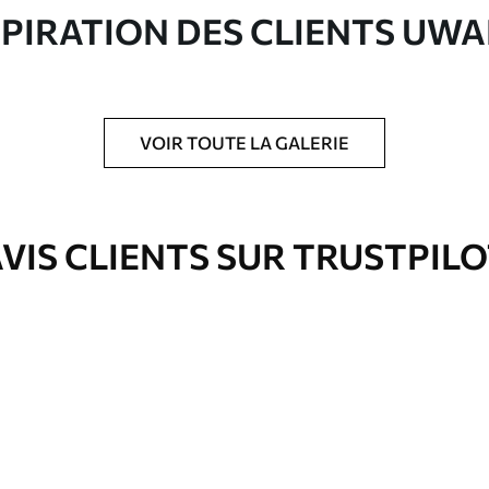
SPIRATION DES CLIENTS UWA
ré en rouleaux jusqu’à 50 cm de large.
e pour papier peint disponibles.
VOIR TOUTE LA GALERIE
nge. Les papiers peints avec Vernis
’eau.
VIS CLIENTS SUR TRUSTPIL
Vinyle Premium
65
.00
39
.00
€
/m²