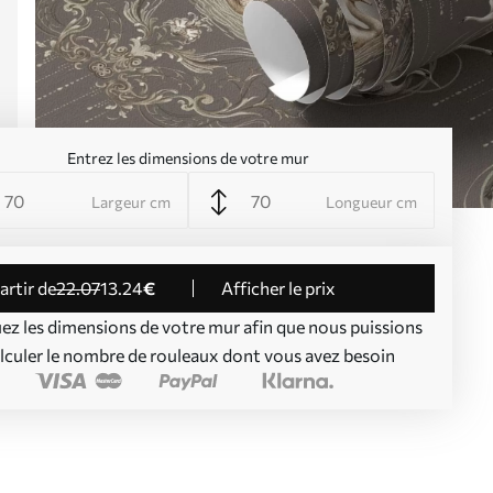
Entrez les dimensions de votre mur
Largeur cm
Longueur cm
partir de
22
.07
13
.24
€
Afficher le prix
uez les dimensions de votre mur afin que nous puissions
lculer le nombre de rouleaux dont vous avez besoin