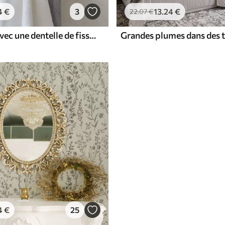
4
€
3
13
.24
€
22
.07
€
Béton clair avec une dentelle de fissures et de taches roses
4
€
25