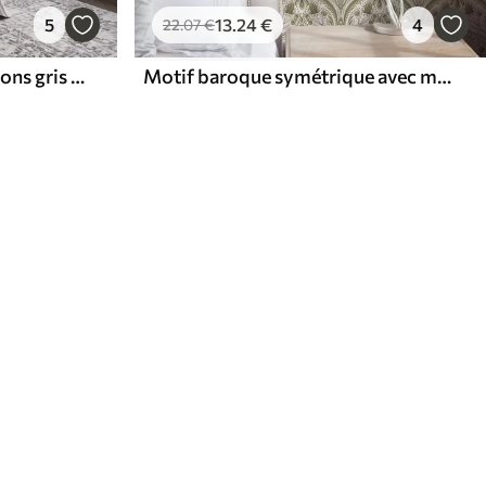
5
13
.24
€
4
22
.07
€
Grandes plumes dans des tons gris doux
Motif baroque symétrique avec motifs floraux