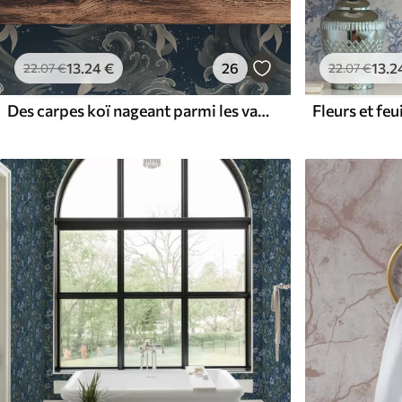
13
.24
€
26
13
.2
22
.07
€
22
.07
€
Des carpes koï nageant parmi les vagues spectaculaires de l'océan