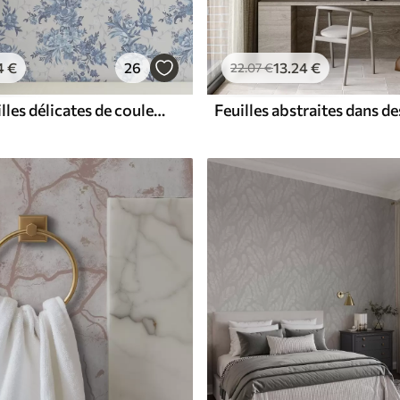
4
€
26
13
.24
€
22
.07
€
Fleurs et feuilles délicates de couleur bleue sur fond clair