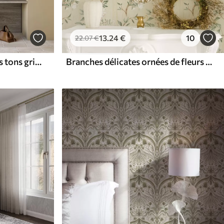
13
.24
€
10
22
.07
€
Feuilles abstraites dans des tons gris et jaunes
Branches délicates ornées de fleurs sur fond crème chaud