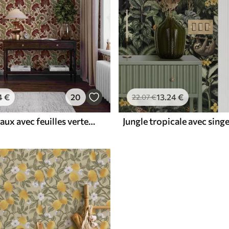
4
€
20
13
.24
€
22
.07
€
Fleurs bordeaux avec feuilles vertes sur fond clair