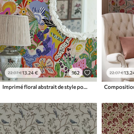
13
.24
€
162
13
.2
22
.07
€
22
.07
€
Imprimé floral abstrait de style pop art