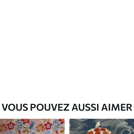
Vinyle Premium
65
.00
39
.00
€
/m²
VOUS POUVEZ AUSSI AIMER