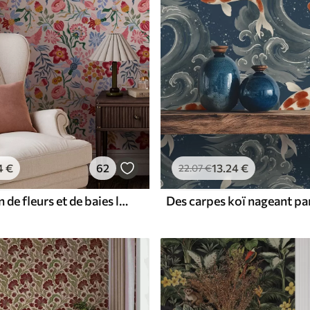
4
€
62
13
.24
€
22
.07
€
Composition de fleurs et de baies lumineuses avec des perroquets