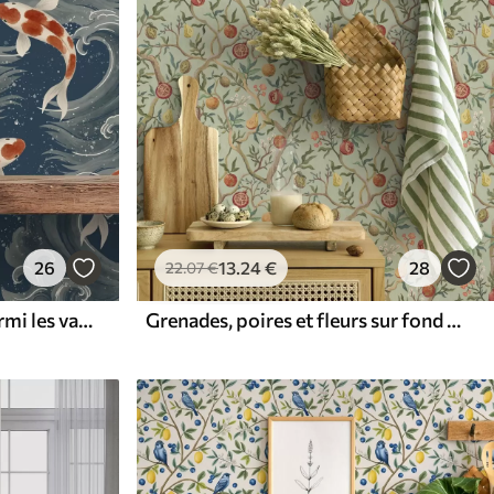
26
13
.24
€
28
22
.07
€
Des carpes koï nageant parmi les vagues spectaculaires de l'océan
Grenades, poires et fleurs sur fond vert pâle