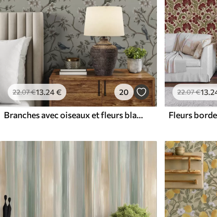
13
.24
€
20
13
.2
22
.07
€
22
.07
€
Branches avec oiseaux et fleurs blanches sur un fond délicat