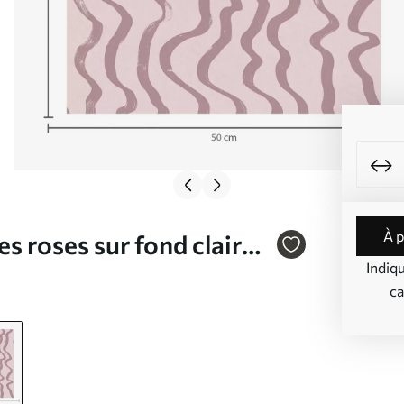
à 
s roses sur fond clair
Indiq
ca