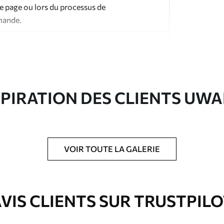
te page ou lors du processus de
mande.
SPIRATION DES CLIENTS UWA
ré en rouleaux jusqu’à 50 cm de large.
e pour papier peint disponibles.
VOIR TOUTE LA GALERIE
nge. Les papiers peints avec Vernis
’eau.
VIS CLIENTS SUR TRUSTPIL