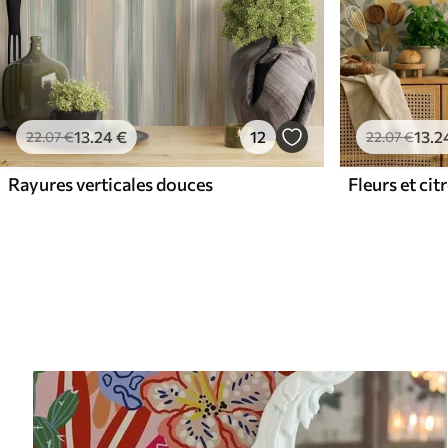
13
.24
€
12
13
.2
22
.07
€
22
.07
€
Rayures verticales douces
Fleurs et cit