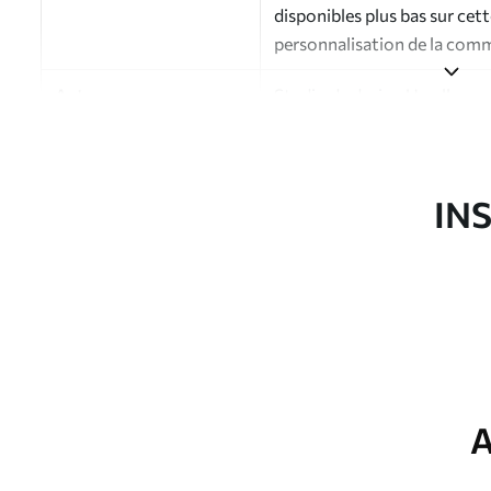
disponibles plus bas sur cet
personnalisation de la com
Auteur
Studio de design Uwalls
Numéro d'article
a01168v3
Finition
Semi-mate
IN
Production
Imprimé sur commande et liv
Options
Vernis protecteur et/ou coll
supplémentaires
Nettoyage
Nettoyage doux avec une épo
protecteur être nettoyés à l
A
Méthode d'application
Application transparente