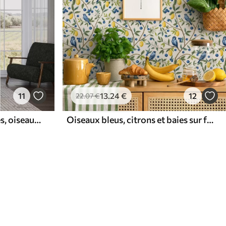
11
13
.24
€
12
22
.07
€
Jungle tropicale avec singes, oiseaux et feuillage dense
Oiseaux bleus, citrons et baies sur fond blanc