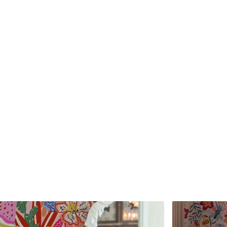
Matériaux disponibles
Standard
Premium
45
.00
56
.67
27
.00
€
/m²
34
.00
€
/m²