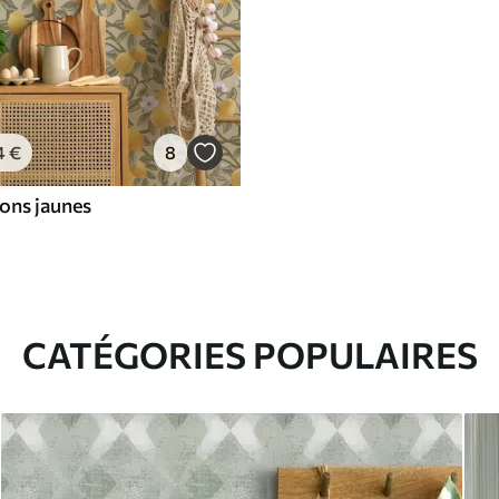
4
€
8
rons jaunes
CATÉGORIES POPULAIRES