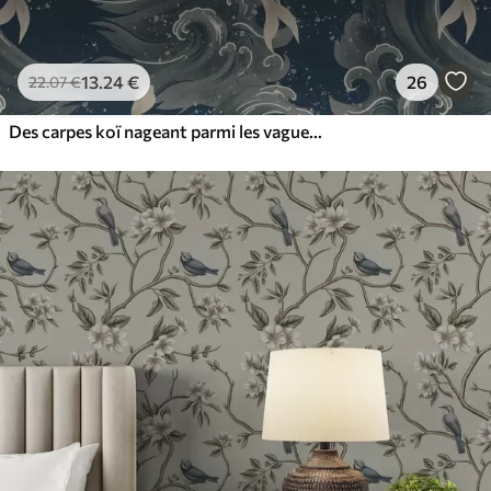
13
.24
€
26
22
.07
€
Des carpes koï nageant parmi les vagues spectaculaires de l'océan