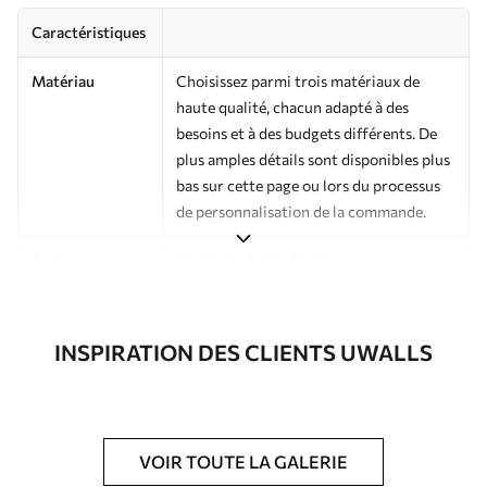
Caractéristiques
Matériau
Choisissez parmi trois matériaux de
haute qualité, chacun adapté à des
besoins et à des budgets différents. De
plus amples détails sont disponibles plus
bas sur cette page ou lors du processus
de personnalisation de la commande.
Auteur
Studio de design Uwalls
Numéro d'article
a01175v2
INSPIRATION DES CLIENTS UWALLS
Finition
Semi-mate
Production
Imprimé sur commande et livré en
rouleaux jusqu’à 50 cm de large.
VOIR TOUTE LA GALERIE
Options
Vernis protecteur et/ou colle pour