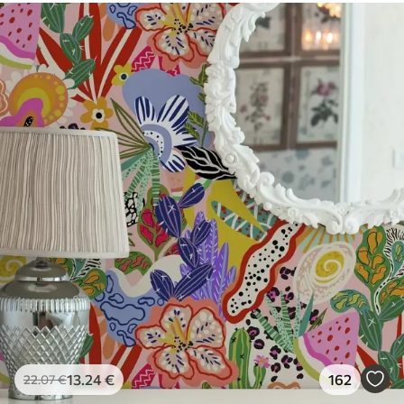
Vinyle Premium
65
.00
39
.00
€
/m²
13
.24
€
162
22
.07
€