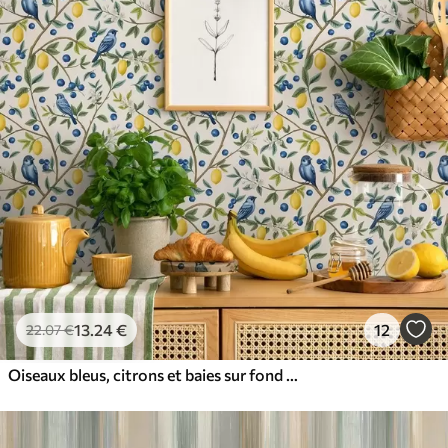
13
.24
€
12
22
.07
€
Oiseaux bleus, citrons et baies sur fond blanc