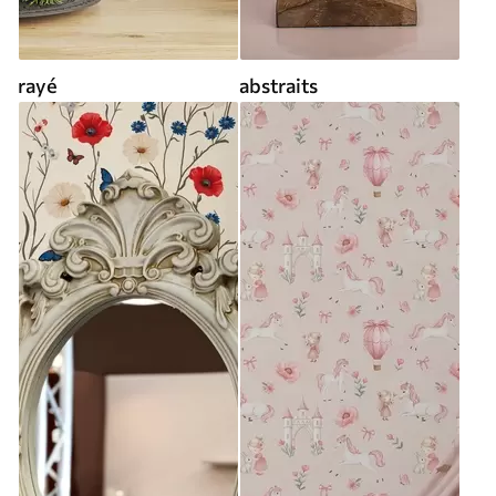
rayé
abstraits