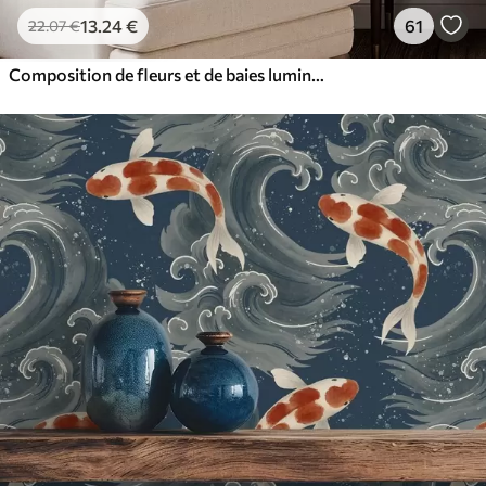
13
.24
€
61
22
.07
€
Composition de fleurs et de baies lumineuses avec des perroquets