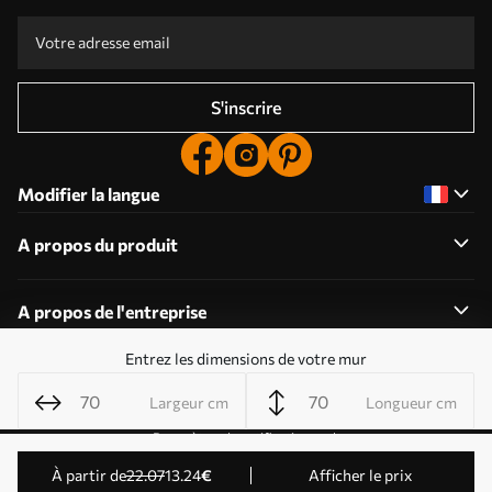
S'inscrire
Modifier la langue
A propos du produit
A propos de l'entreprise
Entrez les dimensions de votre mur
Largeur cm
Longueur cm
Modifier les autorisations relatives aux cookies
Paramètres de notification push
© 2011-2026 Uwalls . Tous droits réservés. Exploité par
à partir de
22
.07
13
.24
€
Afficher le prix
KLW Sp. z o.o. Numéro de TVA : PL9223057591.