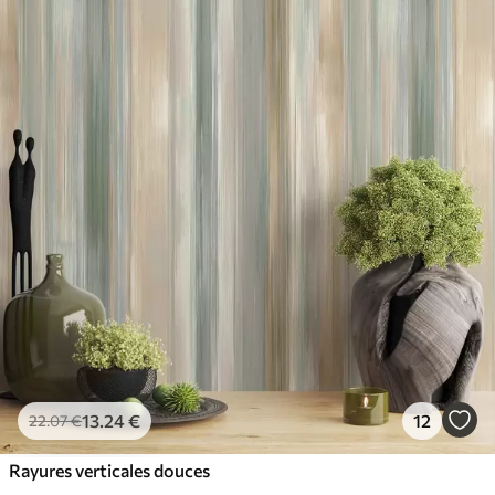
13
.24
€
12
22
.07
€
Rayures verticales douces