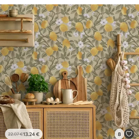
13
.24
€
8
22
.07
€