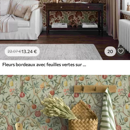
13
.24
€
20
22
.07
€
Fleurs bordeaux avec feuilles vertes sur fond clair