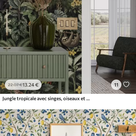
13
.24
€
11
22
.07
€
Jungle tropicale avec singes, oiseaux et feuillage dense