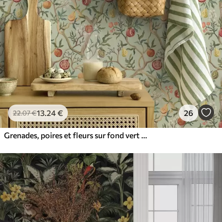
13
.24
€
26
22
.07
€
Grenades, poires et fleurs sur fond vert pâle