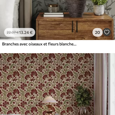
13
.24
€
20
22
.07
€
Branches avec oiseaux et fleurs blanches sur un fond délicat