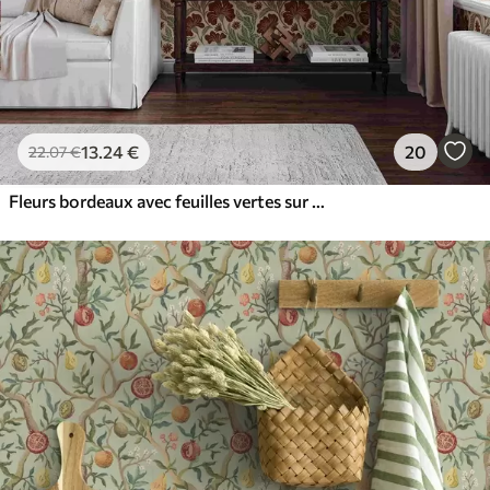
13
.24
€
20
22
.07
€
Fleurs bordeaux avec feuilles vertes sur fond clair