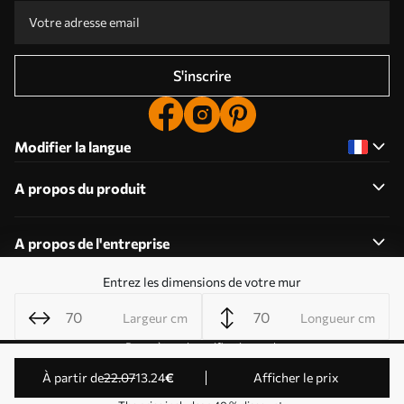
S'inscrire
Modifier la langue
A propos du produit
A propos de l'entreprise
Entrez les dimensions de votre mur
Largeur cm
Longueur cm
Modifier les autorisations relatives aux cookies
Paramètres de notification push
© 2011-2026 Uwalls . Tous droits réservés. Exploité par
à partir de
22
.07
13
.24
€
Afficher le prix
KLW Sp. z o.o. Numéro de TVA : PL9223057591.