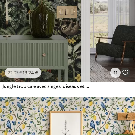
13
.24
€
11
22
.07
€
Jungle tropicale avec singes, oiseaux et feuillage dense