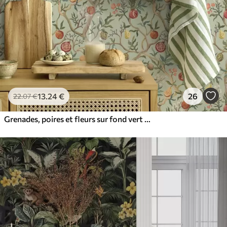
13
.24
€
26
22
.07
€
Grenades, poires et fleurs sur fond vert pâle