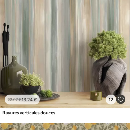
13
.24
€
12
22
.07
€
Rayures verticales douces