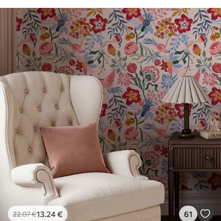
13
.24
€
61
22
.07
€