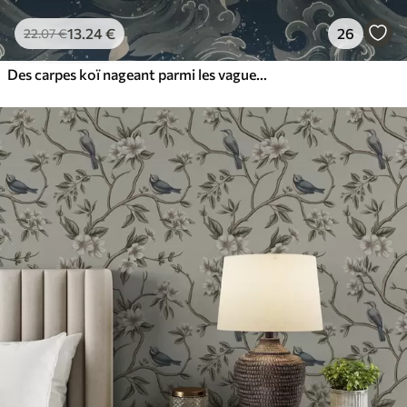
13
.24
€
26
22
.07
€
Des carpes koï nageant parmi les vagues spectaculaires de l'océan