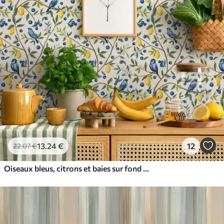
13
.24
€
12
22
.07
€
Oiseaux bleus, citrons et baies sur fond blanc