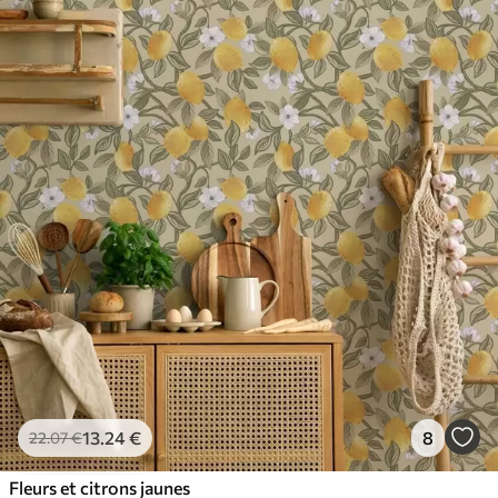
13
.24
€
8
22
.07
€
Fleurs et citrons jaunes