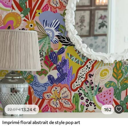
65
.00
39
.00
€
/m²
13
.24
€
162
22
.07
€
Imprimé floral abstrait de style pop art