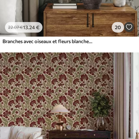
13
.24
€
20
22
.07
€
Branches avec oiseaux et fleurs blanches sur un fond délicat