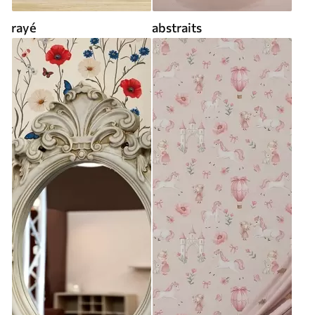
rayé
abstraits