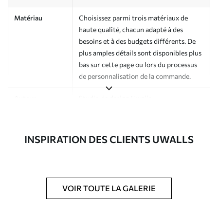
Matériau
Choisissez parmi trois matériaux de
haute qualité, chacun adapté à des
besoins et à des budgets différents. De
plus amples détails sont disponibles plus
bas sur cette page ou lors du processus
de personnalisation de la commande.
Auteur
Studio de design Uwalls
Numéro d'article
a01179v3
INSPIRATION DES CLIENTS UWALLS
Finition
Semi-mate
Production
Imprimé sur commande et livré en
rouleaux jusqu’à 50 cm de large.
VOIR TOUTE LA GALERIE
Options
Vernis protecteur et/ou colle pour
supplémentaires
papier peint disponibles.