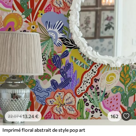
65
.00
39
.00
€
/m²
13
.24
€
162
22
.07
€
Imprimé floral abstrait de style pop art