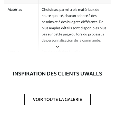
Matériau
Choisissez parmi trois matériaux de
haute qualité, chacun adapté à des
besoins et à des budgets différents. De
plus amples détails sont disponibles plus
bas sur cette page ou lors du processus
de personnalisation de la commande.
Auteur
Studio de design Uwalls
Numéro d'article
a01182v4
INSPIRATION DES CLIENTS UWALLS
Finition
Semi-mate
Production
Imprimé sur commande et livré en
rouleaux jusqu’à 50 cm de large.
VOIR TOUTE LA GALERIE
Options
Vernis protecteur et/ou colle pour
supplémentaires
papier peint disponibles.