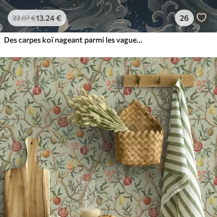
13
.24
€
26
22
.07
€
Des carpes koï nageant parmi les vagues spectaculaires de l'océan