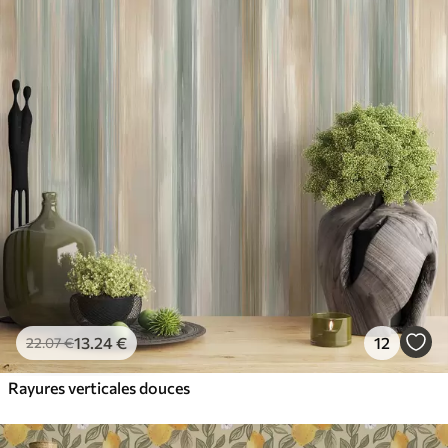
13
.24
€
12
22
.07
€
Rayures verticales douces