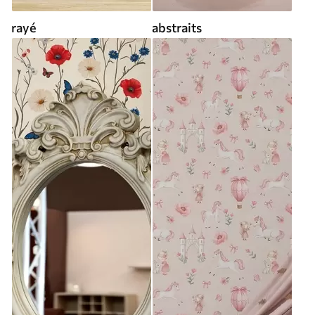
rayé
abstraits