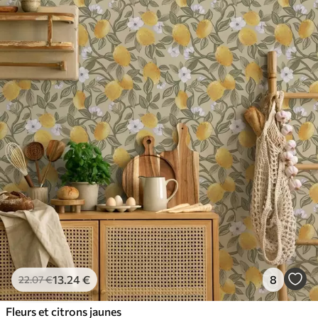
13
.24
€
8
22
.07
€
Fleurs et citrons jaunes