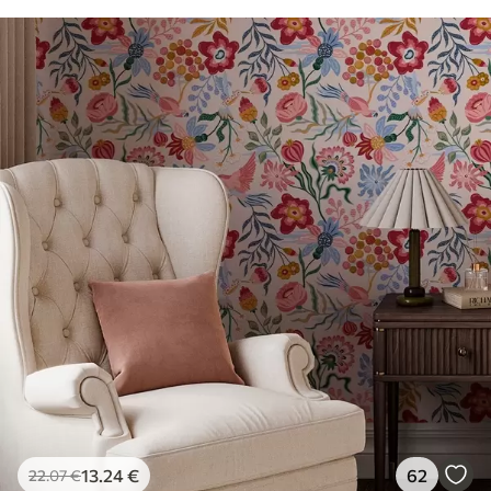
13
.24
€
62
22
.07
€