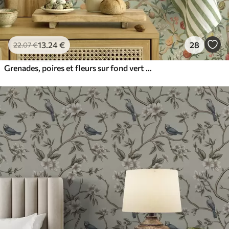
13
.24
€
28
22
.07
€
Grenades, poires et fleurs sur fond vert pâle