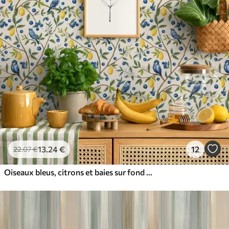
13
.24
€
12
22
.07
€
Oiseaux bleus, citrons et baies sur fond blanc