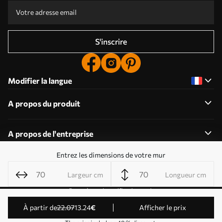
S'inscrire
Modifier la langue
A propos du produit
A propos de l'entreprise
Entrez les dimensions de votre mur
Largeur cm
Longueur cm
Modifier les autorisations relatives aux cookies
Paramètres de notification push
© 2011-2026 Uwalls . Tous droits réservés. Exploité par
à partir de
22
.07
13
.24
€
Afficher le prix
KLW Sp. z o.o. Numéro de TVA : PL9223057591.