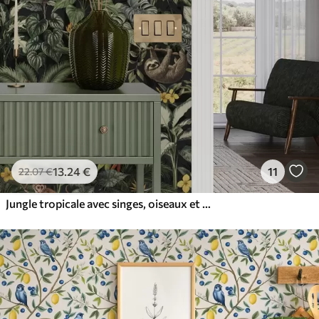
13
.24
€
11
22
.07
€
Jungle tropicale avec singes, oiseaux et feuillage dense