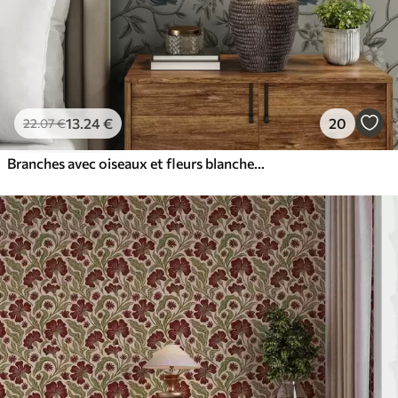
13
.24
€
20
22
.07
€
Branches avec oiseaux et fleurs blanches sur un fond délicat