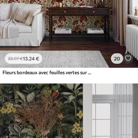
13
.24
€
20
22
.07
€
Fleurs bordeaux avec feuilles vertes sur fond clair