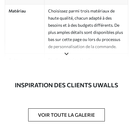
Matériau
Choisissez parmi trois matériaux de
haute qualité, chacun adapté à des
besoins et à des budgets différents. De
plus amples détails sont disponibles plus
bas sur cette page ou lors du processus
de personnalisation de la commande.
Auteur
Studio de design Uwalls
Numéro d'article
a01187v4
INSPIRATION DES CLIENTS UWALLS
Finition
Semi-mate
Production
Imprimé sur commande et livré en
rouleaux jusqu’à 50 cm de large.
VOIR TOUTE LA GALERIE
Options
Vernis protecteur et/ou colle pour
supplémentaires
papier peint disponibles.