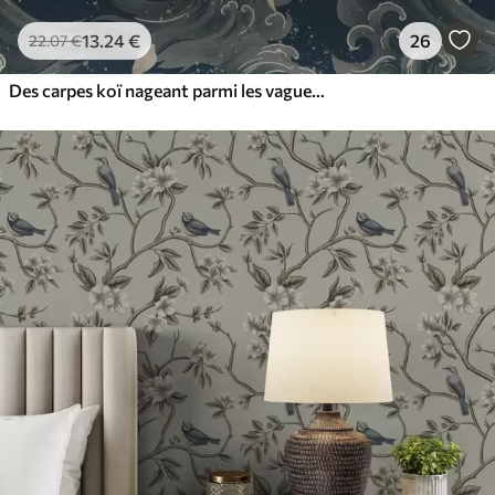
13
.24
€
26
22
.07
€
Des carpes koï nageant parmi les vagues spectaculaires de l'océan