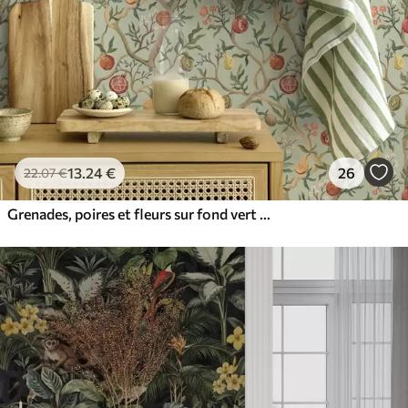
13
.24
€
26
22
.07
€
Grenades, poires et fleurs sur fond vert pâle