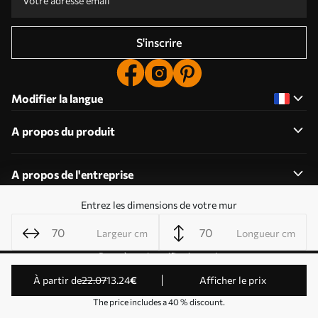
S'inscrire
Modifier la langue
A propos du produit
A propos de l'entreprise
Entrez les dimensions de votre mur
Largeur cm
Longueur cm
Modifier les autorisations relatives aux cookies
Paramètres de notification push
© 2011-2026 Uwalls . Tous droits réservés. Exploité par
à partir de
22
.07
13
.24
€
Afficher le prix
KLW Sp. z o.o. Numéro de TVA : PL9223057591.
The price includes a 40 % discount.