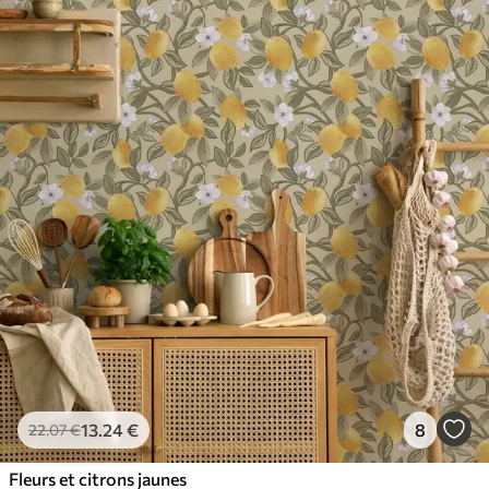
13
.24
€
8
22
.07
€
Fleurs et citrons jaunes