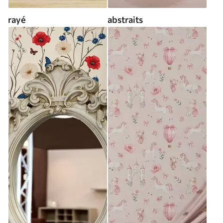
rayé
abstraits