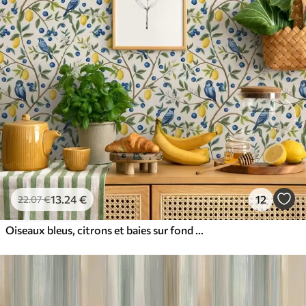
13
.24
€
12
22
.07
€
Oiseaux bleus, citrons et baies sur fond blanc