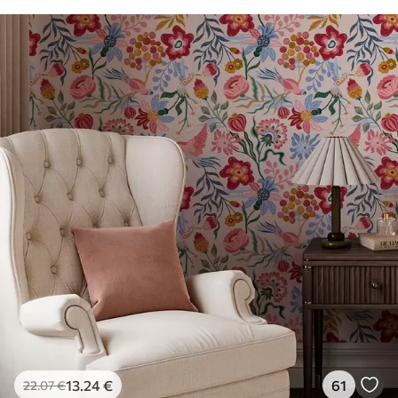
13
.24
€
61
22
.07
€