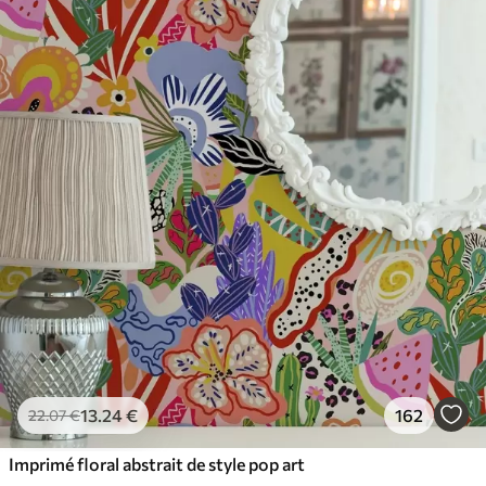
65
.00
39
.00
€
/m²
13
.24
€
162
22
.07
€
Imprimé floral abstrait de style pop art