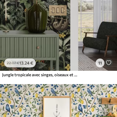
13
.24
€
11
22
.07
€
Jungle tropicale avec singes, oiseaux et feuillage dense