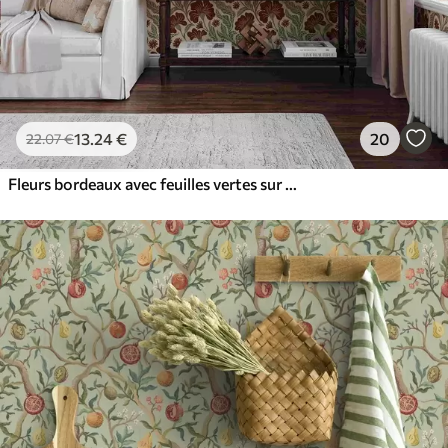
13
.24
€
20
22
.07
€
Fleurs bordeaux avec feuilles vertes sur fond clair