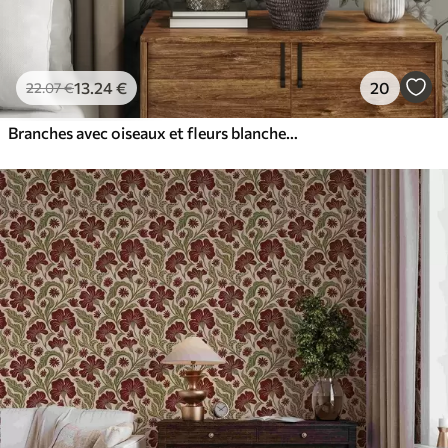
13
.24
€
20
22
.07
€
Branches avec oiseaux et fleurs blanches sur un fond délicat