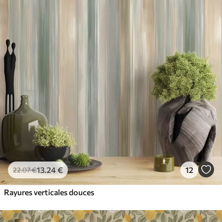
13
.24
€
12
22
.07
€
Rayures verticales douces