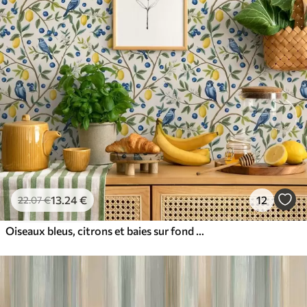
13
.24
€
12
22
.07
€
Oiseaux bleus, citrons et baies sur fond blanc