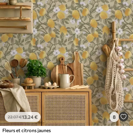
13
.24
€
8
22
.07
€
Fleurs et citrons jaunes