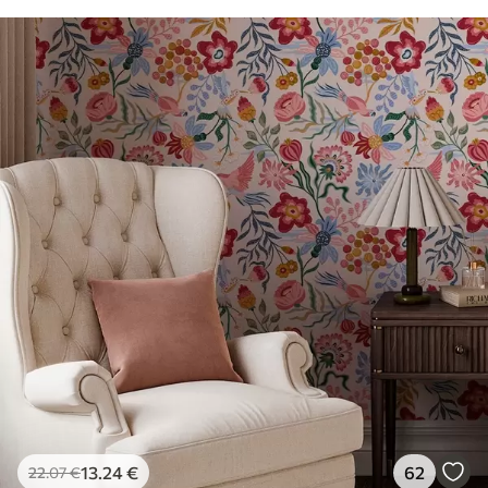
13
.24
€
62
22
.07
€