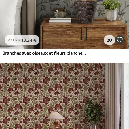
13
.24
€
20
22
.07
€
Branches avec oiseaux et fleurs blanches sur un fond délicat