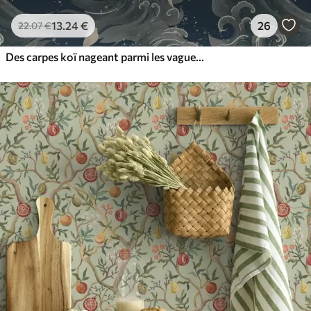
13
.24
€
26
22
.07
€
Des carpes koï nageant parmi les vagues spectaculaires de l'océan