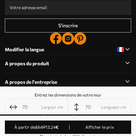
S'inscrire
Modifier la langue
A propos du produit
A propos de l'entreprise
Entrez les dimensions de votre mur
Largeur cm
Longueur cm
Modifier les autorisations relatives aux cookies
Paramètres de notification push
© 2011-2026 Uwalls . Tous droits réservés. Exploité par
à partir de
22
.07
13
.24
€
Afficher le prix
KLW Sp. z o.o. Numéro de TVA : PL9223057591.