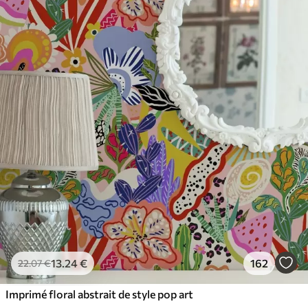
65
.00
39
.00
€
/m²
13
.24
€
162
22
.07
€
Imprimé floral abstrait de style pop art