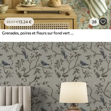
13
.24
€
28
22
.07
€
Grenades, poires et fleurs sur fond vert pâle