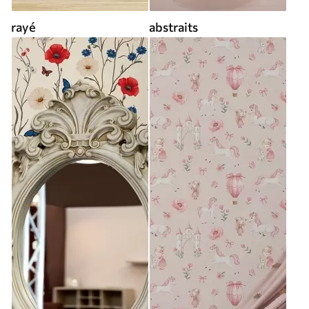
rayé
abstraits