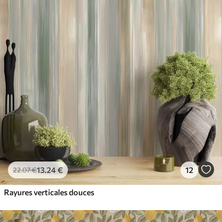
13
.24
€
12
22
.07
€
Rayures verticales douces