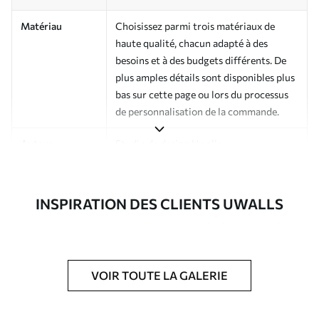
Matériau
Choisissez parmi trois matériaux de
haute qualité, chacun adapté à des
besoins et à des budgets différents. De
plus amples détails sont disponibles plus
bas sur cette page ou lors du processus
de personnalisation de la commande.
Auteur
Studio de design Uwalls
Numéro d'article
a01188v1
INSPIRATION DES CLIENTS UWALLS
Finition
Semi-mate
Production
Imprimé sur commande et livré en
rouleaux jusqu’à 50 cm de large.
VOIR TOUTE LA GALERIE
Options
Vernis protecteur et/ou colle pour
supplémentaires
papier peint disponibles.