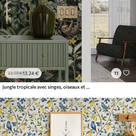
13
.24
€
11
22
.07
€
Jungle tropicale avec singes, oiseaux et feuillage dense