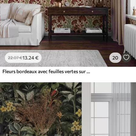
13
.24
€
20
22
.07
€
Fleurs bordeaux avec feuilles vertes sur fond clair