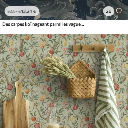
13
.24
€
26
22
.07
€
Des carpes koï nageant parmi les vagues spectaculaires de l'océan