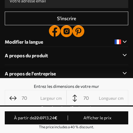
S'inscrire
Modifier la langue
A propos du produit
A propos de l'entreprise
Entrez les dimensions de votre mur
Largeur cm
Longueur cm
Modifier les autorisations relatives aux cookies
Paramètres de notification push
© 2011-2026 Uwalls . Tous droits réservés. Exploité par
à partir de
22
.07
13
.24
€
Afficher le prix
KLW Sp. z o.o. Numéro de TVA : PL9223057591.
The price includes a 40 % discount.