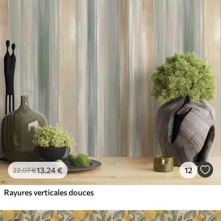
13
.24
€
12
22
.07
€
Rayures verticales douces