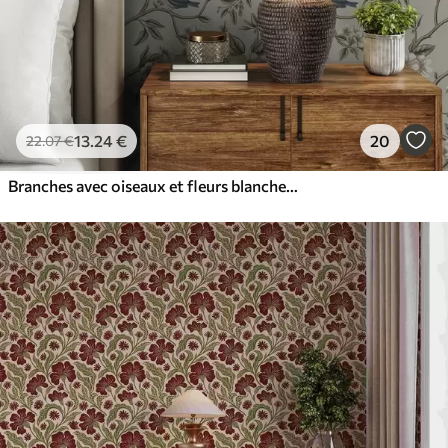
13
.24
€
20
22
.07
€
Branches avec oiseaux et fleurs blanches sur un fond délicat