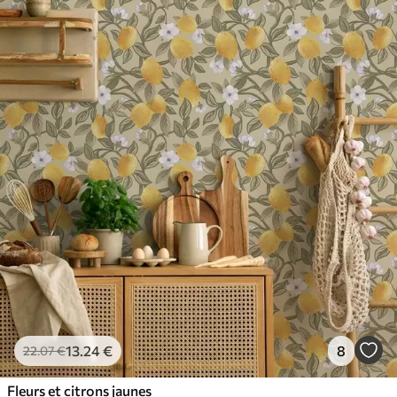
13
.24
€
8
22
.07
€
Fleurs et citrons jaunes