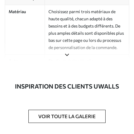
Matériau
Choisissez parmi trois matériaux de
haute qualité, chacun adapté à des
besoins et à des budgets différents. De
plus amples détails sont disponibles plus
bas sur cette page ou lors du processus
de personnalisation de la commande.
Auteur
Studio de design Uwalls
Numéro d'article
a01189v1
INSPIRATION DES CLIENTS UWALLS
Finition
Semi-mate
Production
Imprimé sur commande et livré en
rouleaux jusqu’à 50 cm de large.
VOIR TOUTE LA GALERIE
Options
Vernis protecteur et/ou colle pour
supplémentaires
papier peint disponibles.