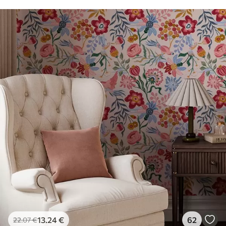
13
.24
€
62
22
.07
€