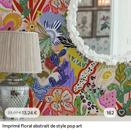
65
.00
39
.00
€
/m²
13
.24
€
162
22
.07
€
Imprimé floral abstrait de style pop art