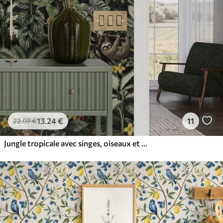
13
.24
€
11
22
.07
€
Jungle tropicale avec singes, oiseaux et feuillage dense