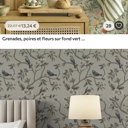
13
.24
€
28
22
.07
€
Grenades, poires et fleurs sur fond vert pâle