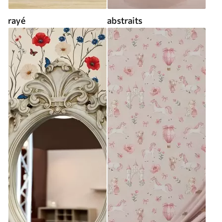
rayé
abstraits