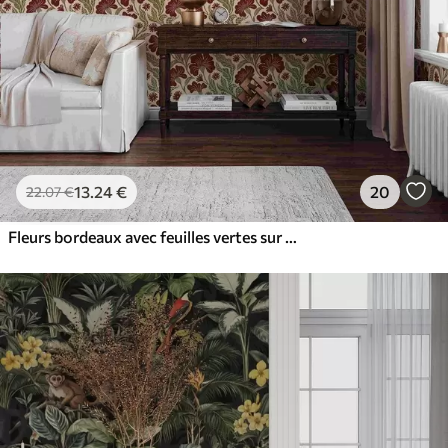
13
.24
€
20
22
.07
€
Fleurs bordeaux avec feuilles vertes sur fond clair