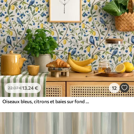
13
.24
€
12
22
.07
€
Oiseaux bleus, citrons et baies sur fond blanc