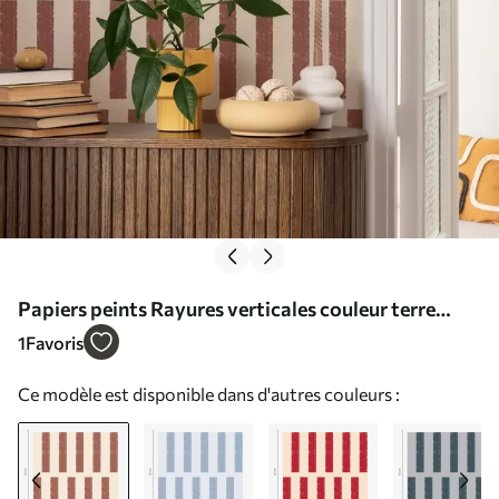
Papiers peints Rayures verticales couleur terre
cuite sur fond clair Nr. a01189v1
1
Favoris
Ce modèle est disponible dans d'autres couleurs :