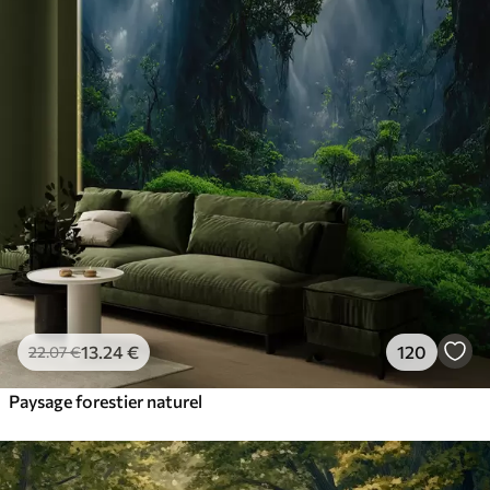
13
.24
€
120
22
.07
€
Paysage forestier naturel