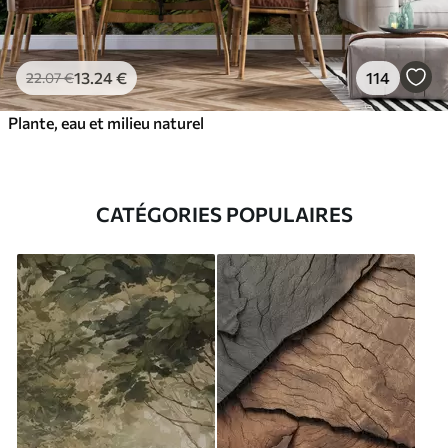
13
.24
€
114
22
.07
€
Plante, eau et milieu naturel
CATÉGORIES POPULAIRES