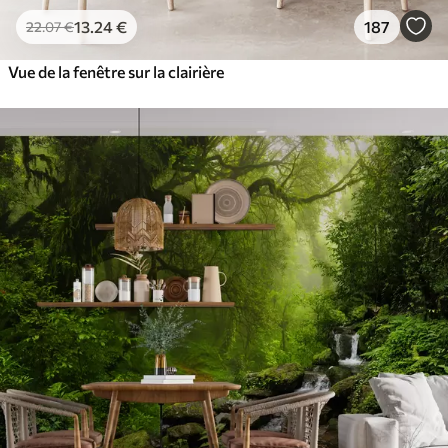
13
.24
€
187
22
.07
€
Vue de la fenêtre sur la clairière