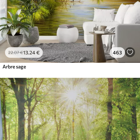
13
.24
€
463
22
.07
€
Arbre sage