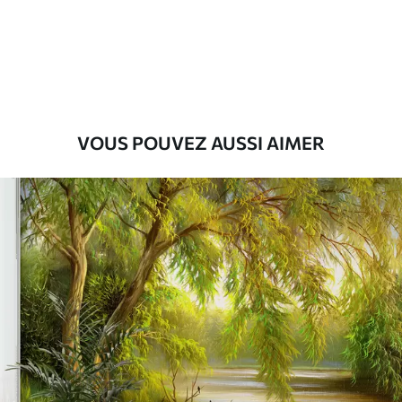
Premium
56
.67
34
.00
€
/m²
Vinyle Premium
65
.00
39
.00
€
/m²
VOUS POUVEZ AUSSI AIMER
Peel and Stick
81
.67
49
.00
€
/m²