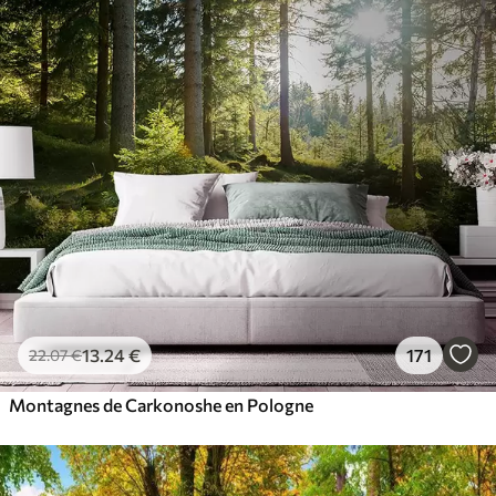
13
.24
€
171
22
.07
€
Montagnes de Carkonoshe en Pologne