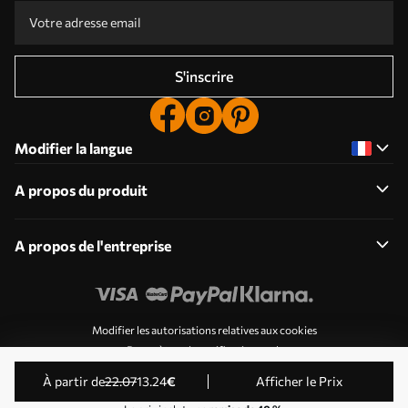
S'inscrire
Modifier la langue
A propos du produit
A propos de l'entreprise
Modifier les autorisations relatives aux cookies
Paramètres de notification push
© 2011-2026 Uwalls . Tous droits réservés. Exploité par
à partir de
22
.07
13
.24
€
Afficher le Prix
KLW Sp. z o.o. Numéro de TVA : PL9223057591.