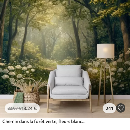
13
.24
€
241
22
.07
€
Chemin dans la forêt verte, fleurs blanches, lumière du soleil, dessin de style acrylique