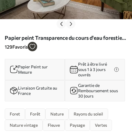
Papier peint Transparence du cours d'eau forestier
N° u93621
129
Favoris
Prêt à être livré
Papier Peint sur
sous 1 à 3 jours
Mesure
ouvrés
Garantie de
Livraison Gratuite au
Remboursement sous
France
30 Jours
Foret
Forêt
Nature
Rayons du soleil
Nature vintage
Fleuve
Paysage
Vertes