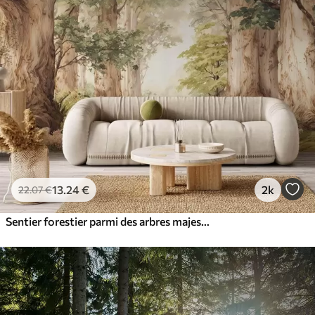
13
.24
€
2k
22
.07
€
Sentier forestier parmi des arbres majestueux, style aquarelle