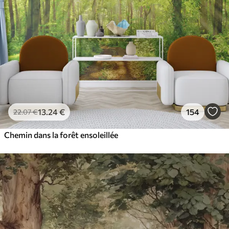
13
.24
€
154
22
.07
€
Chemin dans la forêt ensoleillée