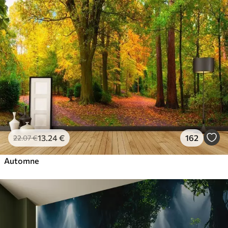
13
.24
€
162
22
.07
€
Automne