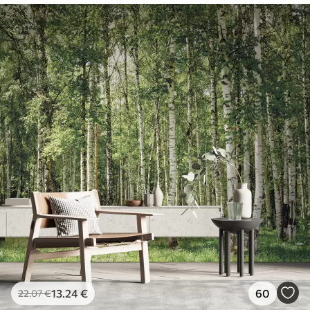
13
.24
€
60
22
.07
€