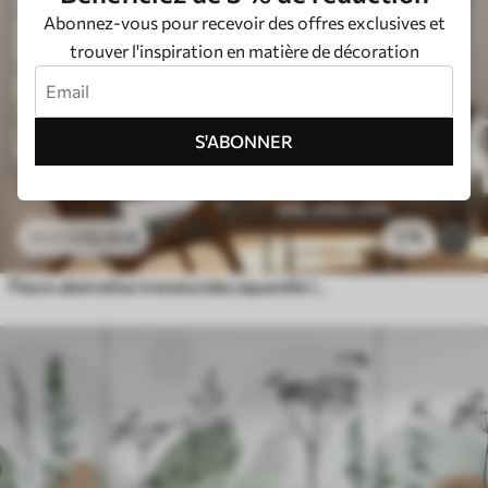
Abonnez-vous pour recevoir des offres exclusives et
trouver l'inspiration en matière de décoration
S'ABONNER
13
.24
€
1.7k
22
.07
€
Fleurs abstraites translucides aquarelle liquide