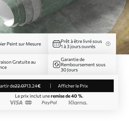
Prêt à être livré sous
ier Peint sur Mesure
1 à 3 jours ouvrés
Garantie de
raison Gratuite au
Remboursement sous
nce
30 Jours
partir de
22
.07
13
.24
€
Afficher le Prix
Le prix inclut une
remise de 40 %
.