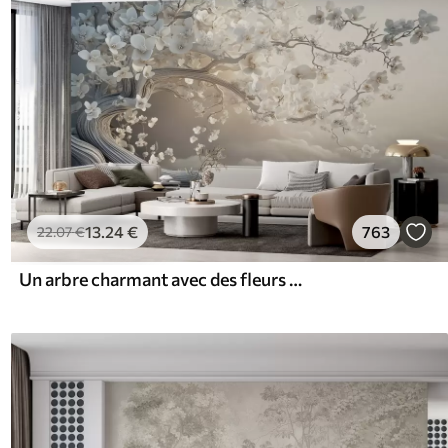
13
.24
€
763
22
.07
€
Un arbre charmant avec des fleurs blanches sur fond de nuages dans un style intéressant aux couleurs chaudes et délicates