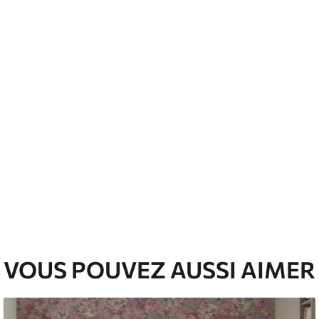
’eau.
emium
67
34
.00
€
/m²
l and Stick
67
49
.00
€
/m²
VOUS POUVEZ AUSSI AIMER