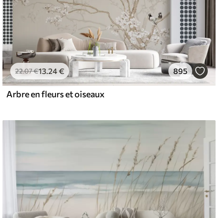
13
.24
€
895
22
.07
€
Arbre en fleurs et oiseaux