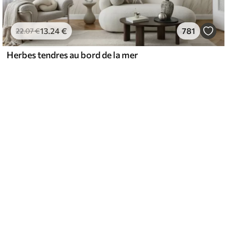
13
.24
€
781
22
.07
€
Herbes tendres au bord de la mer