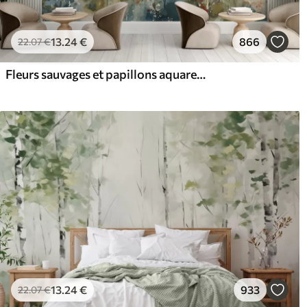
13
.24
€
866
22
.07
€
Fleurs sauvages et papillons aquarelles
13
.24
€
933
22
.07
€