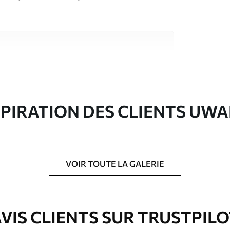
riaux de haute qualité, chacun adapté à des
rents. De plus amples informations sont
rs du processus de personnalisation.
SPIRATION DES CLIENTS UWA
VOIR TOUTE LA GALERIE
ré en rouleaux jusqu’à 50 cm de large.
e pour papier peint disponibles.
VIS CLIENTS SUR TRUSTPIL
nge. Les papiers peints avec Vernis