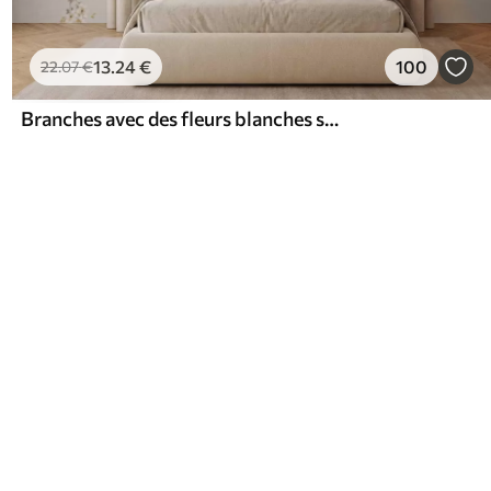
13
.24
€
100
22
.07
€
Branches avec des fleurs blanches sur un fond beige clair