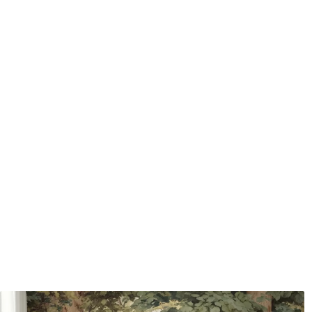
protecteur être nettoyés à l
Méthode d'application
Application transparente
Matériaux disponibles
Standard
Pr
45
.00
56
.
27
.00
€
/m²
Vinyle Premium
Pee
65
.00
81
.
39
.00
€
/m²