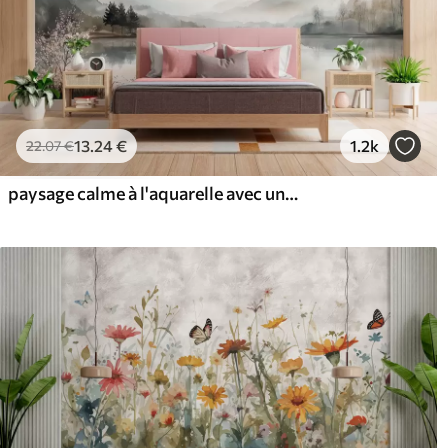
13
.24
€
1.2k
22
.07
€
paysage calme à l'aquarelle avec un lac et un arbre en fleurs