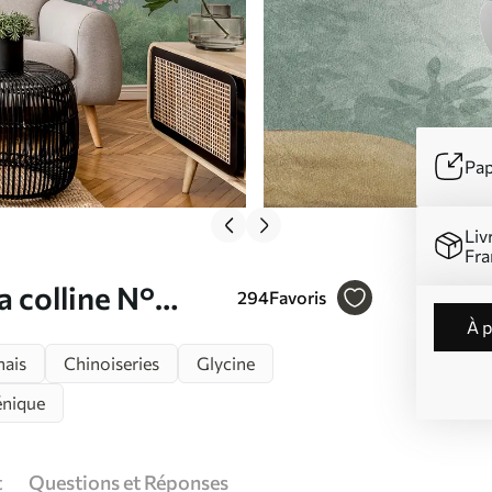
Pap
Liv
Fra
a colline N°
294
Favoris
à 
nais
Chinoiseries
Glycine
énique
t
Questions et Réponses