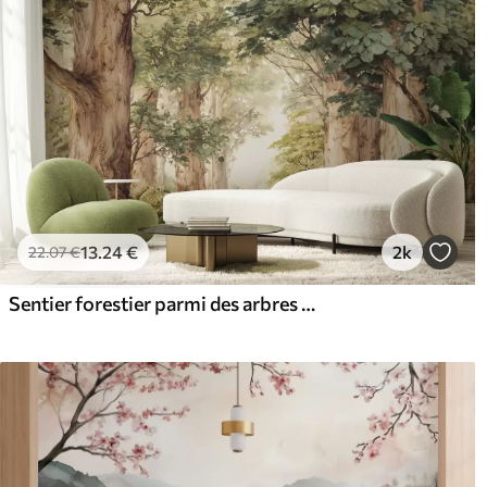
13
.24
€
2k
22
.07
€
Sentier forestier parmi des arbres majestueux, style aquarelle