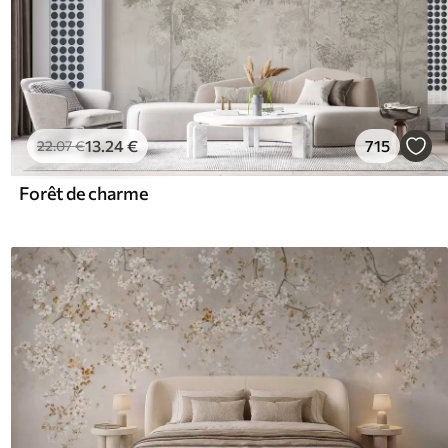
13
.24
€
715
22
.07
€
Forêt de charme