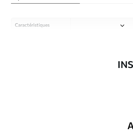
Caractéristiques
Matériau
Choisissez parmi trois maté
pièces et des budgets diffé
disponibles ci-dessous ou lo
IN
Auteur
Studio de design Uwalls
Article du produit
u93587
Production
Imprimé sur commande et liv
Options
Vernis protecteur et/ou coll
supplémentaires
A
Entretien
Nettoyage doux avec une épo