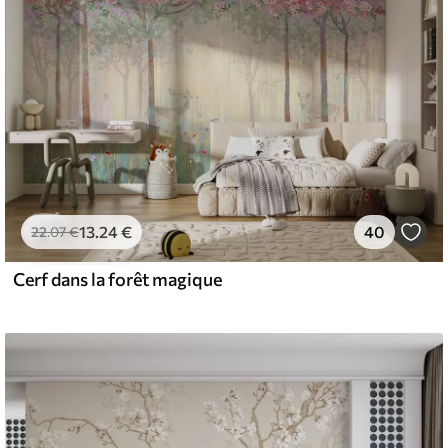
13
.24
€
40
22
.07
€
Cerf dans la forêt magique