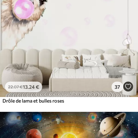
13
.24
€
37
22
.07
€
Drôle de lama et bulles roses