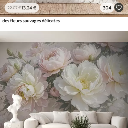
13
.24
€
304
22
.07
€
des fleurs sauvages délicates