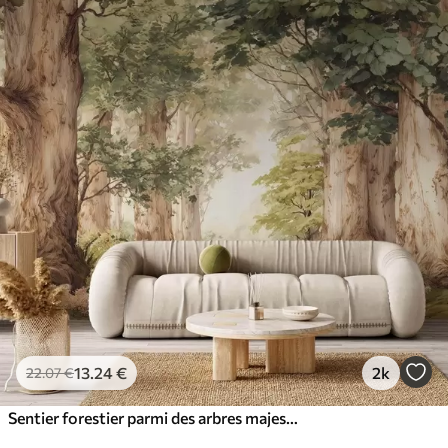
13
.24
€
2k
22
.07
€
Sentier forestier parmi des arbres majestueux, style aquarelle