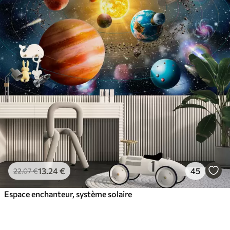
13
.24
€
45
22
.07
€
Espace enchanteur, système solaire