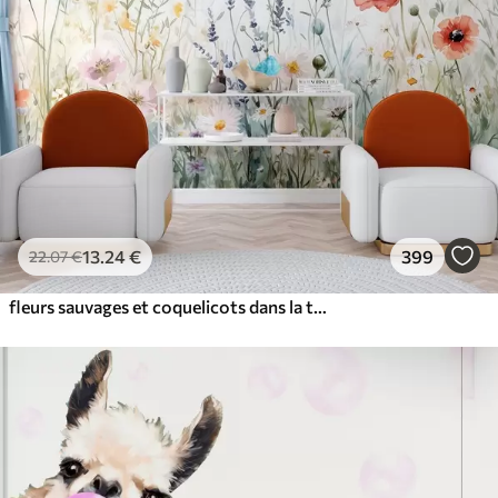
13
.24
€
399
22
.07
€
fleurs sauvages et coquelicots dans la technique des traits