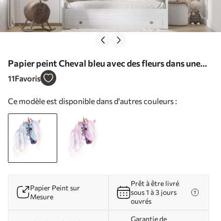
Papier peint Cheval bleu avec des fleurs dans une
crinière N° u93591
11
Favoris
Ce modèle est disponible dans d'autres couleurs :
Prêt à être livré
Papier Peint sur
sous 1 à 3 jours
Mesure
ouvrés
Garantie de