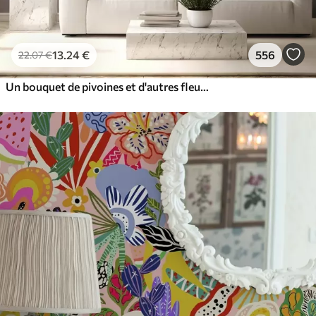
13
.24
€
556
22
.07
€
Un bouquet de pivoines et d'autres fleurs luxuriantes aux couleurs pastel sur un fond doux et flou