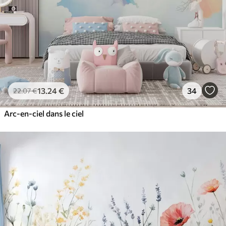
13
.24
€
34
22
.07
€
Arc-en-ciel dans le ciel