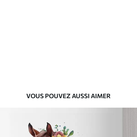
Matériaux disponibles
Standard
45
.00
27
.00
€
/m²
Premium
56
.67
34
.00
€
/m²
Vinyle Premium
65
.00
39
.00
€
/m²
VOUS POUVEZ AUSSI AIMER
Peel and Stick
81
.67
49
.00
€
/m²