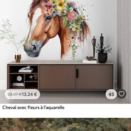
13
.24
€
45
22
.07
€
Cheval avec fleurs à l'aquarelle