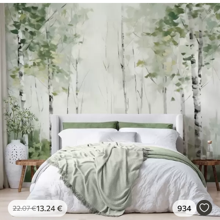
13
.24
€
934
22
.07
€