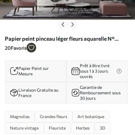
Papier peint pinceau léger fleurs aquarelle N°
u70654
20
Favoris
Prêt à être livré
Papier Peint sur
sous 1 à 3 jours
Mesure
ouvrés
Garantie de
Livraison Gratuite au
Remboursement sous
France
30 Jours
Magnolias
Grandes fleurs
Art botanique
Nature vintage
Fleuriste
Herbes
3D