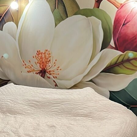
Premium
56
.67
34
.00
€
/m²
Vinyle Premium
65
.00
39
.00
€
/m²
Peel and Stick
81
.67
49
.00
€
/m²