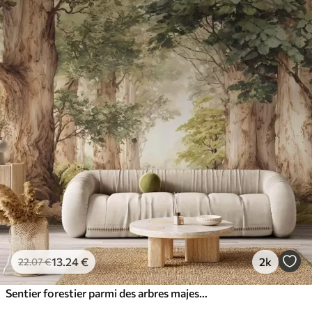
13
.24
€
2k
22
.07
€
Sentier forestier parmi des arbres majestueux, style aquarelle