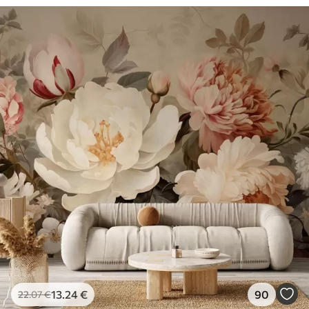
13
.24
€
90
22
.07
€