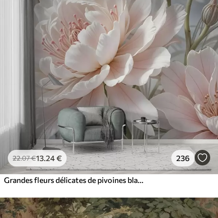
13
.24
€
236
22
.07
€
Grandes fleurs délicates de pivoines blanches et roses aux pétales doux et duveteux sur un fond gris flou