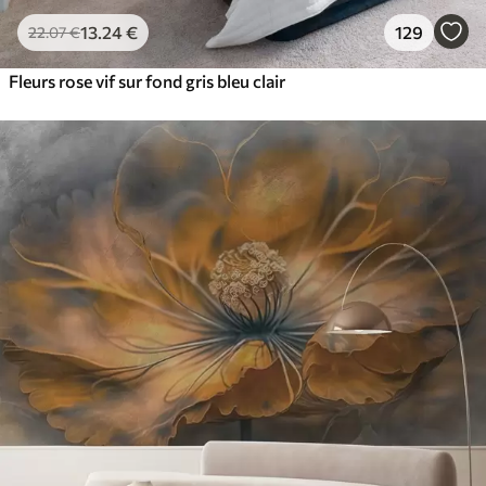
13
.24
€
129
22
.07
€
Fleurs rose vif sur fond gris bleu clair