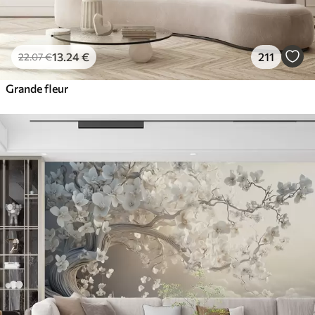
13
.24
€
211
22
.07
€
Grande fleur