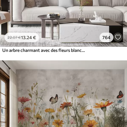
13
.24
€
764
22
.07
€
Un arbre charmant avec des fleurs blanches sur fond de nuages dans un style intéressant aux couleurs chaudes et délicates