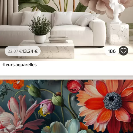
13
.24
€
186
22
.07
€
fleurs aquarelles