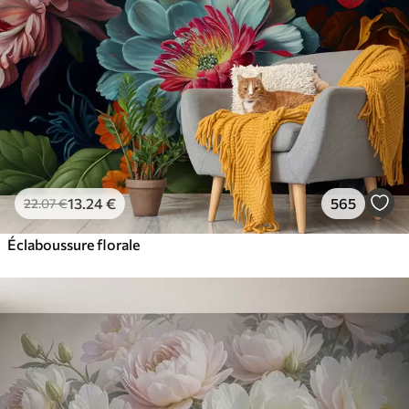
13
.24
€
565
22
.07
€
Éclaboussure florale