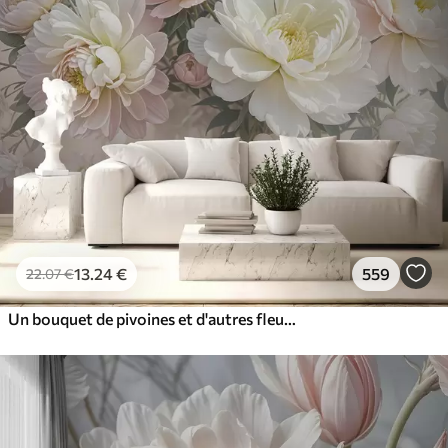
13
.24
€
559
22
.07
€
Un bouquet de pivoines et d'autres fleurs luxuriantes aux couleurs pastel sur un fond doux et flou