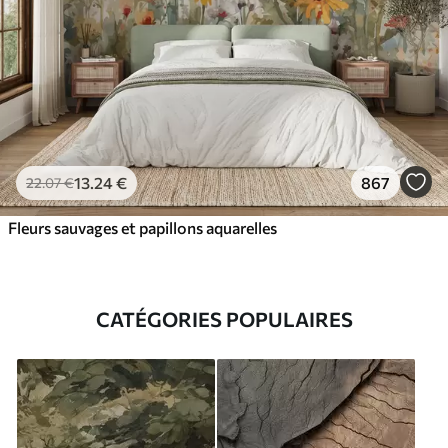
13
.24
€
867
22
.07
€
Fleurs sauvages et papillons aquarelles
CATÉGORIES POPULAIRES