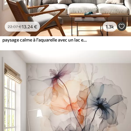
13
.24
€
1.3k
22
.07
€
paysage calme à l'aquarelle avec un lac et un arbre en fleurs