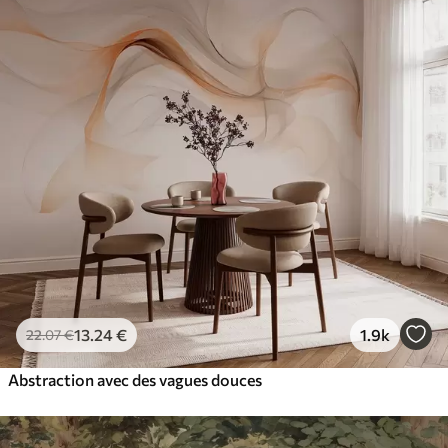
13
.24
€
1.9k
22
.07
€
Abstraction avec des vagues douces