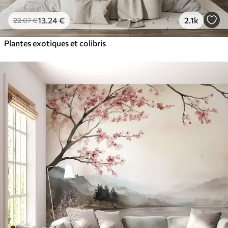
13
.24
€
2.1k
22
.07
€
Plantes exotiques et colibris