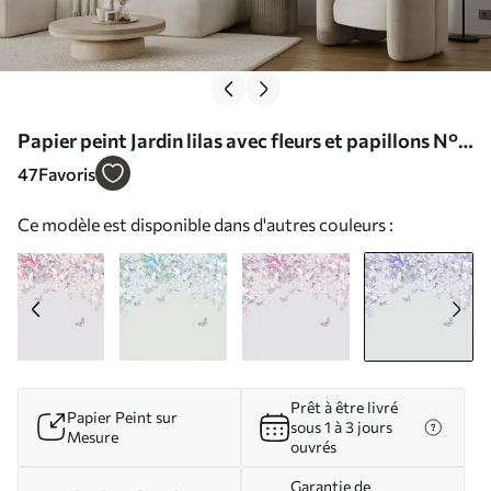
Papier peint Jardin lilas avec fleurs et papillons N°
u94295v3
47
Favoris
Ce modèle est disponible dans d'autres couleurs :
Prêt à être livré
Papier Peint sur
sous 1 à 3 jours
Mesure
ouvrés
Garantie de