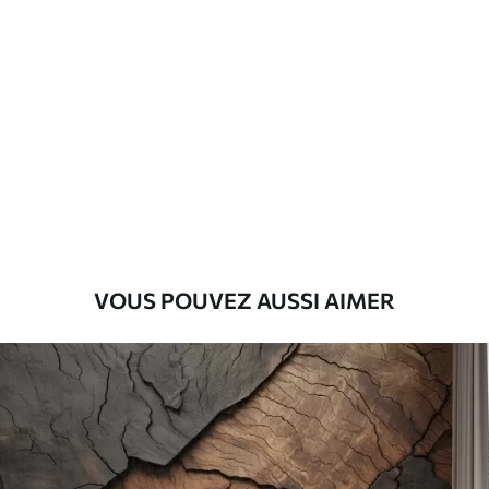
Standard
45
.00
27
.00
€
/m²
Premium
56
.67
34
.00
€
/m²
Vinyle Premium
65
.00
39
.00
€
/m²
VOUS POUVEZ AUSSI AIMER
Peel and Stick
81
.67
49
.00
€
/m²