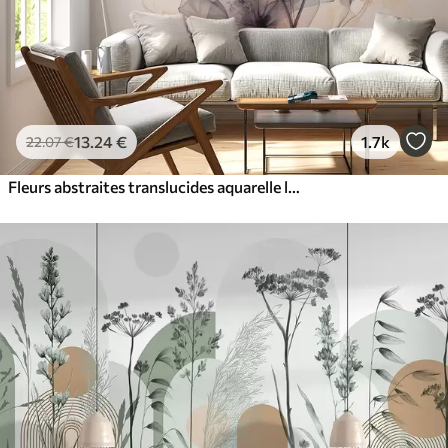
13
.24
€
1.7k
22
.07
€
Fleurs abstraites translucides aquarelle liquide