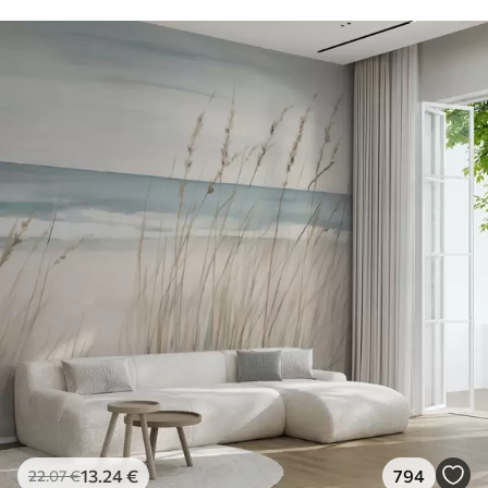
13
.24
€
794
22
.07
€