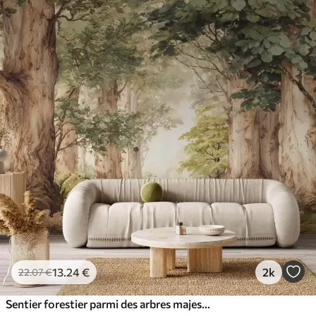
13
.24
€
2k
22
.07
€
Sentier forestier parmi des arbres majestueux, style aquarelle