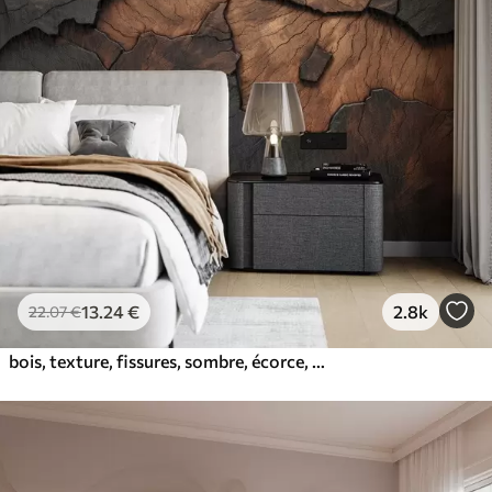
13
.24
€
2.8k
22
.07
€
bois, texture, fissures, sombre, écorce, surface