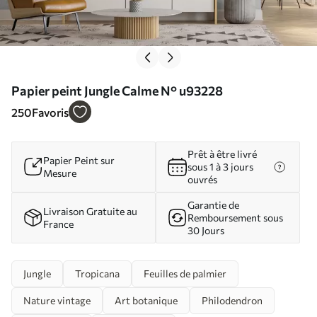
Papier peint Jungle Calme N° u93228
250
Favoris
Prêt à être livré
Papier Peint sur
sous 1 à 3 jours
Mesure
ouvrés
Garantie de
Livraison Gratuite au
Remboursement sous
France
30 Jours
Jungle
Tropicana
Feuilles de palmier
Nature vintage
Art botanique
Philodendron