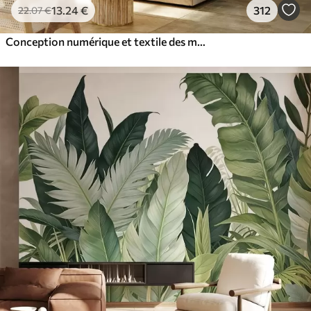
13
.24
€
312
22
.07
€
Conception numérique et textile des modèles