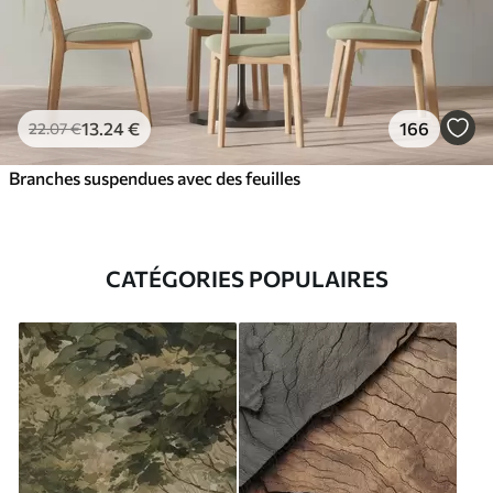
13
.24
€
166
22
.07
€
Branches suspendues avec des feuilles
CATÉGORIES POPULAIRES