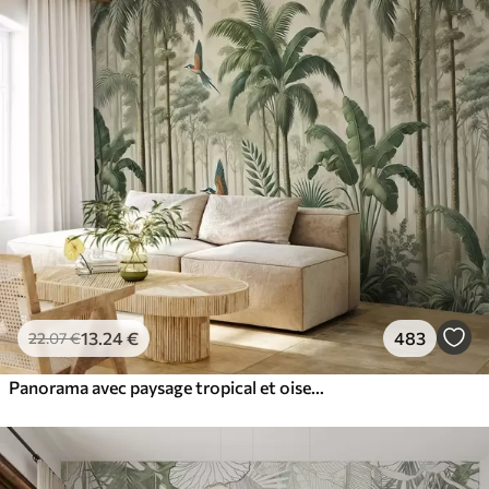
13
.24
€
483
22
.07
€
Panorama avec paysage tropical et oiseaux