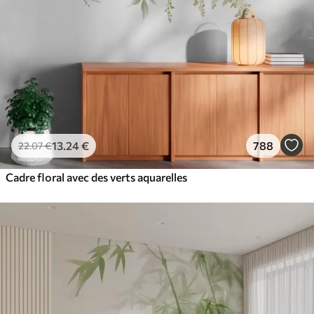
13
.24
€
788
22
.07
€
Cadre floral avec des verts aquarelles