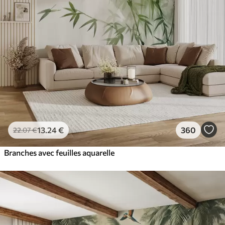
13
.24
€
360
22
.07
€
Branches avec feuilles aquarelle