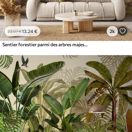
13
.24
€
2k
22
.07
€
Sentier forestier parmi des arbres majestueux, style aquarelle