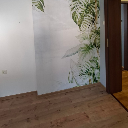
Premium
56
.67
34
.00
€
/m²
Vinyle Premium
65
.00
39
.00
€
/m²
Peel and Stick
81
.67
49
.00
€
/m²