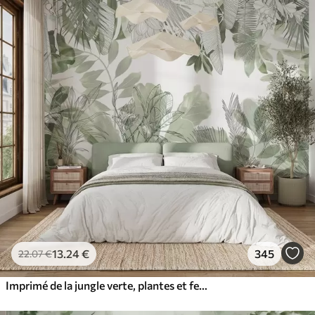
13
.24
€
345
22
.07
€
Imprimé de la jungle verte, plantes et feuilles tropicales sur fond blanc