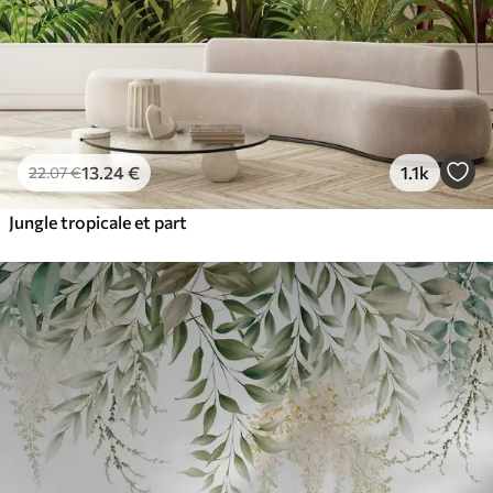
13
.24
€
1.1k
22
.07
€
Jungle tropicale et part