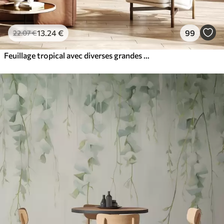
13
.24
€
99
22
.07
€
Feuillage tropical avec diverses grandes feuilles vertes, y compris des feuilles de bananier, des feuilles de palmier et d'autres espèces de plantes exotiques