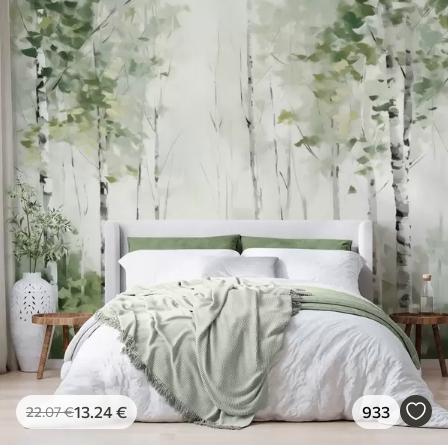
13
.24
€
933
22
.07
€