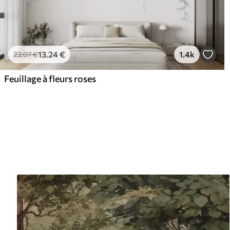
13
.24
€
1.4k
22
.07
€
Feuillage à fleurs roses