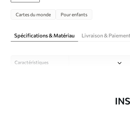
Cartes du monde
Pour enfants
Spécifications & Matériau
Livraison & Paiemen
Caractéristiques
Matériau
Choisissez parmi trois maté
pièces et des budgets diffé
disponibles ci-dessous ou lo
IN
Auteur
Studio de design Uwalls
Article du produit
c00012uk