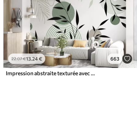
13
.24
€
663
22
.07
€
Impression abstraite texturée avec des formes géométriques, des cercles et des arcs et des plantes noires et vertes sur un fond blanc