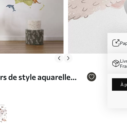
Pap
Liv
Fra
s de style aquarelle
à 
ndes en ukrainien N°