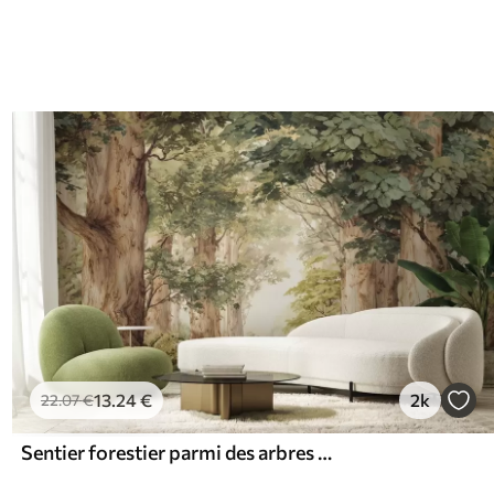
13
.24
€
2k
22
.07
€
Sentier forestier parmi des arbres majestueux, style aquarelle