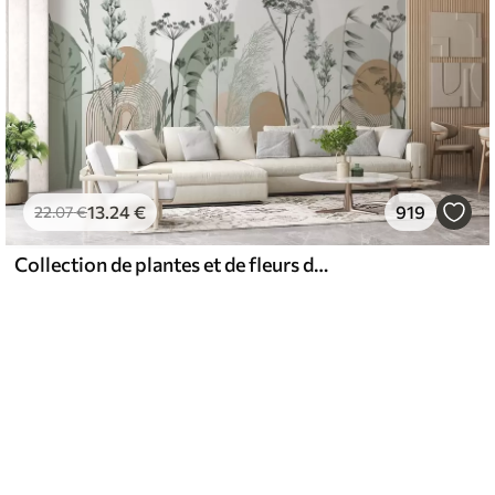
13
.24
€
919
22
.07
€
Collection de plantes et de fleurs dans des tons neutres sur un fond d'arche abstrait dans des teintes vertes et orangées