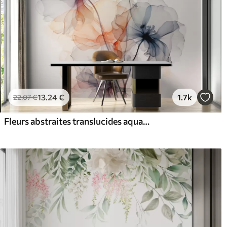
13
.24
€
1.7k
22
.07
€
Fleurs abstraites translucides aquarelle liquide