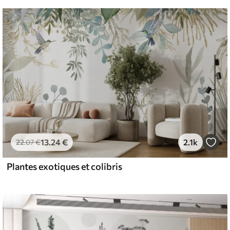
13
.24
€
2.1k
22
.07
€
Plantes exotiques et colibris