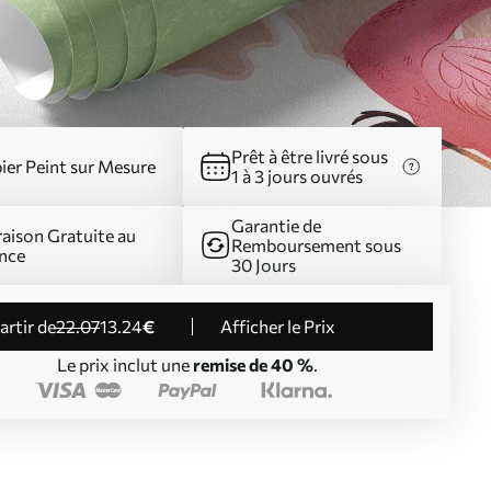
Prêt à être livré sous
ier Peint sur Mesure
1 à 3 jours ouvrés
Garantie de
raison Gratuite au
Remboursement sous
nce
30 Jours
partir de
22
.07
13
.24
€
Afficher le Prix
Le prix inclut une
remise de 40 %
.