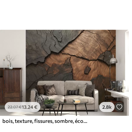
Vinyle Premium
Pee
65
.00
81
.
39
.00
€
/m²
13
.24
€
2.8k
22
.07
€
bois, texture, fissures, sombre, écorce, surface