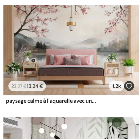
13
.24
€
1.2k
22
.07
€
paysage calme à l'aquarelle avec un lac et un arbre en fleurs