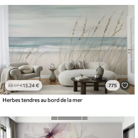
13
.24
€
775
22
.07
€
Herbes tendres au bord de la mer