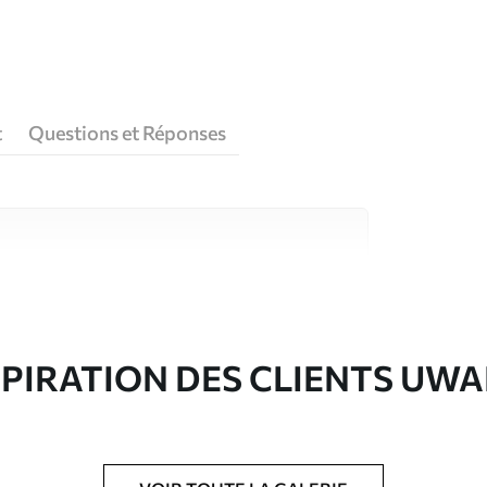
t
Questions et Réponses
riaux de haute qualité, chacun adapté à des
rents. De plus amples informations sont
rs du processus de personnalisation.
SPIRATION DES CLIENTS UWA