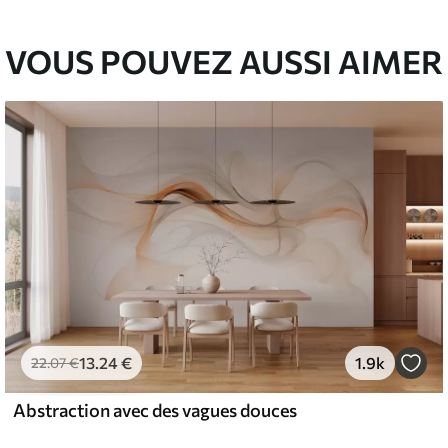
l and Stick
67
49
.00
€
/m²
VOUS POUVEZ AUSSI AIMER
13
.24
€
1.9k
22
.07
€
Abstraction avec des vagues douces