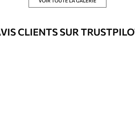
VOIR TOUTE LA GALERIE
ré en rouleaux jusqu’à 50 cm de large.
VIS CLIENTS SUR TRUSTPIL
e pour papier peint disponibles.
nge. Les papiers peints avec Vernis
’eau.
emium
67
34
.00
€
/m²