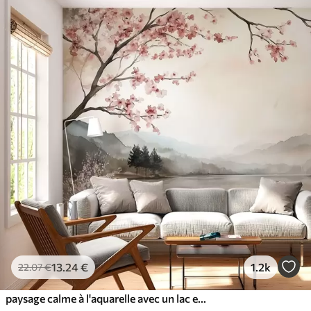
13
.24
€
1.2k
22
.07
€
paysage calme à l'aquarelle avec un lac et un arbre en fleurs