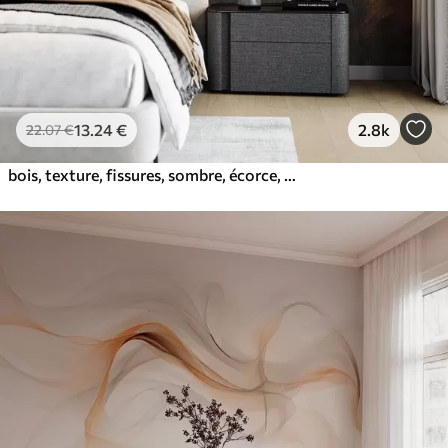
13
.24
€
2.8k
22
.07
€
bois, texture, fissures, sombre, écorce, surface