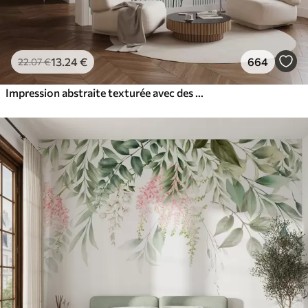
13
.24
€
664
22
.07
€
Impression abstraite texturée avec des formes géométriques, des cercles et des arcs et des plantes noires et vertes sur un fond blanc