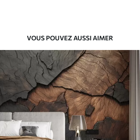
56
.67
34
.00
€
/m²
Vinyle Premium
65
.00
39
.00
€
/m²
VOUS POUVEZ AUSSI AIMER
Peel and Stick
81
.67
49
.00
€
/m²