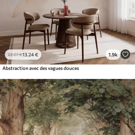
13
.24
€
1.9k
22
.07
€
Abstraction avec des vagues douces