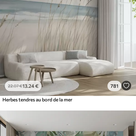
13
.24
€
781
22
.07
€
Herbes tendres au bord de la mer