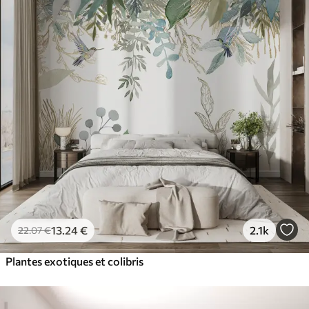
13
.24
€
2.1k
22
.07
€
Plantes exotiques et colibris