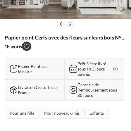
Papier peint Cerfs avec des fleurs sur leurs bois N°
u04671d2
1
Favoris
Prêt à être livré
Papier Peint sur
sous 1 à 3 jours
Mesure
ouvrés
Garantie de
Livraison Gratuite au
Remboursement sous
France
30 Jours
Pour une fille
Pour nouveaux-nés
Enfants