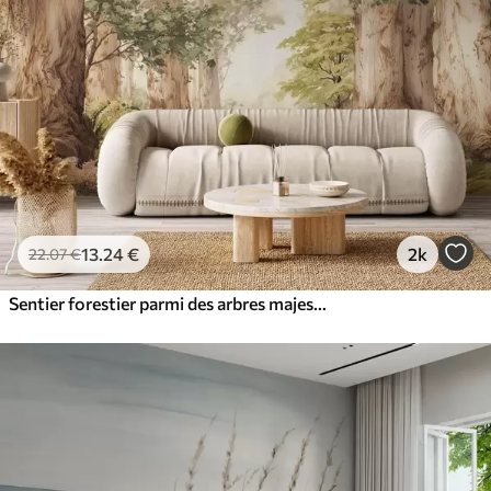
13
.24
€
2k
22
.07
€
Sentier forestier parmi des arbres majestueux, style aquarelle