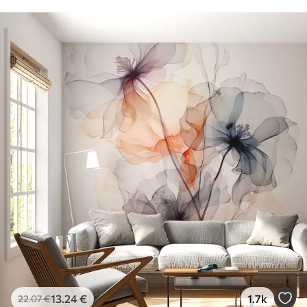
13
.24
€
1.7k
22
.07
€