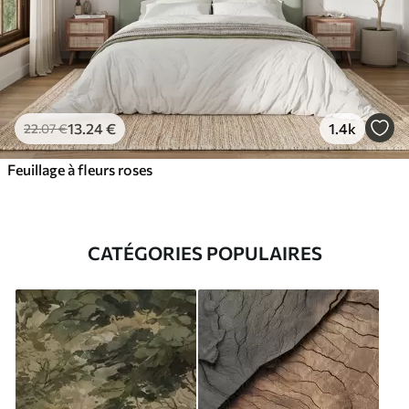
13
.24
€
1.4k
22
.07
€
Feuillage à fleurs roses
CATÉGORIES POPULAIRES