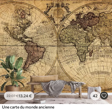
13
.24
€
42
22
.07
€
Une carte du monde ancienne