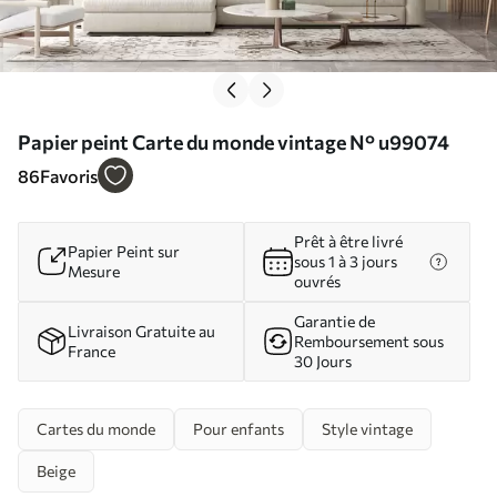
Papier peint Carte du monde vintage N° u99074
86
Favoris
Prêt à être livré
Papier Peint sur
sous 1 à 3 jours
Mesure
ouvrés
Garantie de
Livraison Gratuite au
Remboursement sous
France
30 Jours
Cartes du monde
Pour enfants
Style vintage
Beige