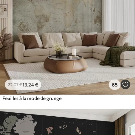
13
.24
€
65
22
.07
€
Feuilles à la mode de grunge