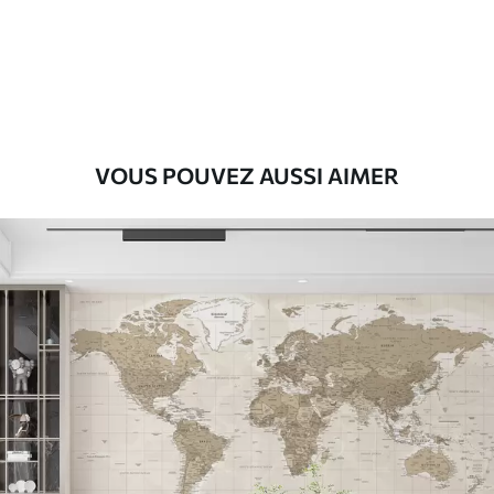
Premium
56
.67
34
.00
€
/m²
Vinyle Premium
65
.00
39
.00
€
/m²
VOUS POUVEZ AUSSI AIMER
Peel and Stick
81
.67
49
.00
€
/m²