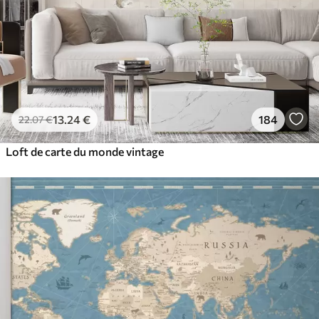
13
.24
€
184
22
.07
€
Loft de carte du monde vintage