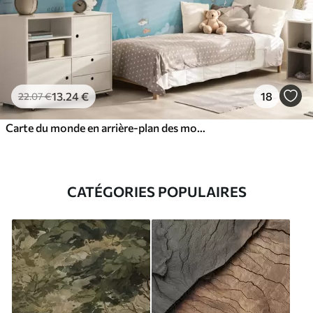
13
.24
€
18
22
.07
€
Carte du monde en arrière-plan des montagnes
CATÉGORIES POPULAIRES