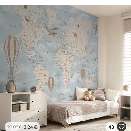
13
.24
€
43
22
.07
€