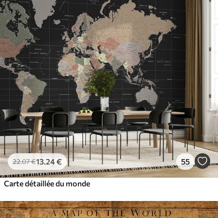
13
.24
€
55
22
.07
€
Carte détaillée du monde