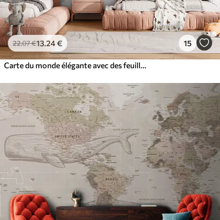
13
.24
€
15
22
.07
€
Carte du monde élégante avec des feuilles et des plantes