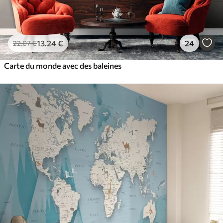
13
.24
€
24
22
.07
€
Carte du monde avec des baleines