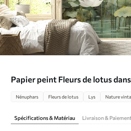
Papier peint Fleurs de lotus dans l
tropical, verdure N° u99454d1
Nénuphars
Fleurs de lotus
Lys
Nature vint
Spécifications & Matériau
Livraison & Paiemen