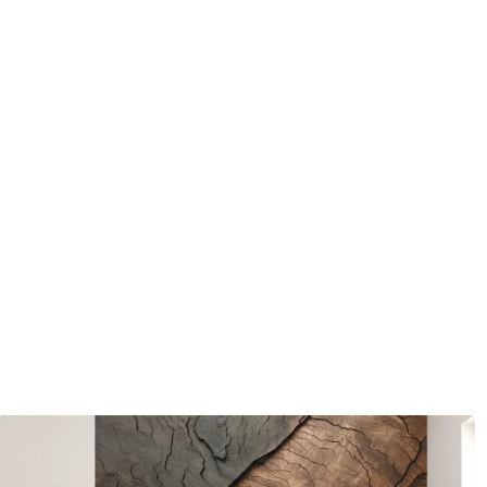
Méthode d'application
Application transparente
Matériaux disponibles
Standard
Pr
45
.00
56
.
27
.00
€
/m²
Vinyle Premium
Pee
65
.00
81
.
39
.00
€
/m²