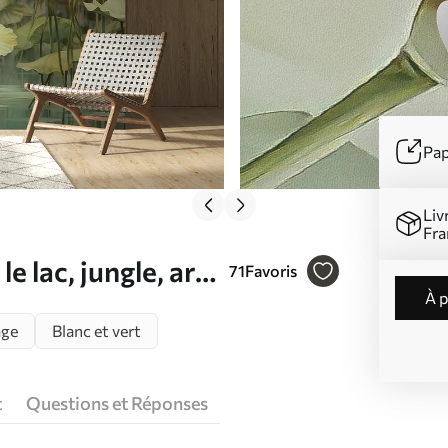
Pap
Liv
Fra
e lac, jungle, art
71
Favoris
à 
age
Blanc et vert
t
Questions et Réponses