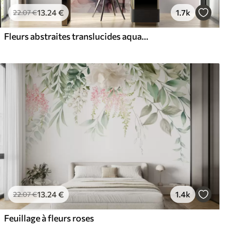
13
.24
€
1.7k
22
.07
€
Fleurs abstraites translucides aquarelle liquide
13
.24
€
1.4k
22
.07
€
Feuillage à fleurs roses