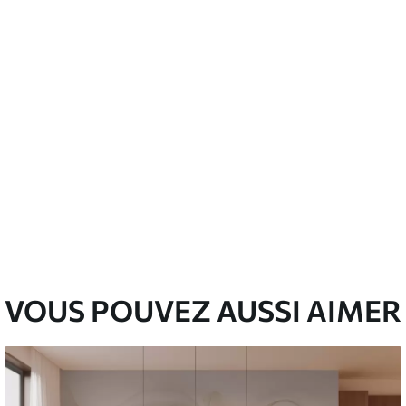
emium
67
34
.00
€
/m²
l and Stick
67
49
.00
€
/m²
VOUS POUVEZ AUSSI AIMER