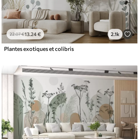
13
.24
€
2.1k
22
.07
€
Plantes exotiques et colibris