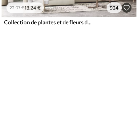
13
.24
€
924
22
.07
€
Collection de plantes et de fleurs dans des tons neutres sur un fond d'arche abstrait dans des teintes vertes et orangées