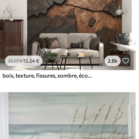
13
.24
€
2.8k
22
.07
€
bois, texture, fissures, sombre, écorce, surface