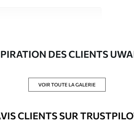
riaux de haute qualité, chacun adapté à des
rents. De plus amples informations sont
rs du processus de personnalisation.
SPIRATION DES CLIENTS UWA
VOIR TOUTE LA GALERIE
ré en rouleaux jusqu’à 50 cm de large.
e pour papier peint disponibles.
VIS CLIENTS SUR TRUSTPIL
nge. Les papiers peints avec Vernis
’eau.