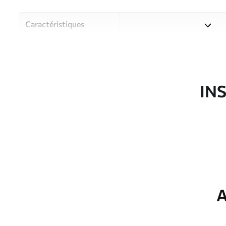
Caractéristiques
Matériau
Choisissez parmi trois maté
pièces et des budgets diffé
disponibles ci-dessous ou lo
IN
Auteur
Studio de design Uwalls
Article du produit
u99454d1
Production
Imprimé sur commande et liv
Options
Vernis protecteur et/ou coll
supplémentaires
A
Entretien
Nettoyage doux avec une épo
protecteur être nettoyés à l