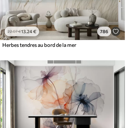
13
.24
€
786
22
.07
€
Herbes tendres au bord de la mer