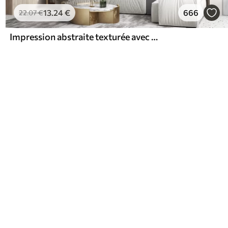
13
.24
€
666
22
.07
€
Impression abstraite texturée avec des formes géométriques, des cercles et des arcs et des plantes noires et vertes sur un fond blanc