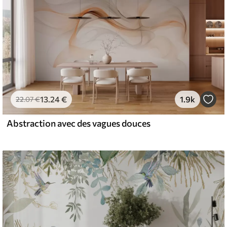
13
.24
€
1.9k
22
.07
€
Abstraction avec des vagues douces