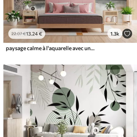
13
.24
€
1.3k
22
.07
€
paysage calme à l'aquarelle avec un lac et un arbre en fleurs