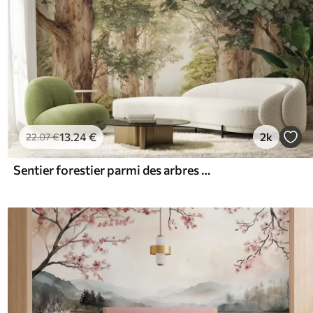
13
.24
€
2k
22
.07
€
Sentier forestier parmi des arbres majestueux, style aquarelle