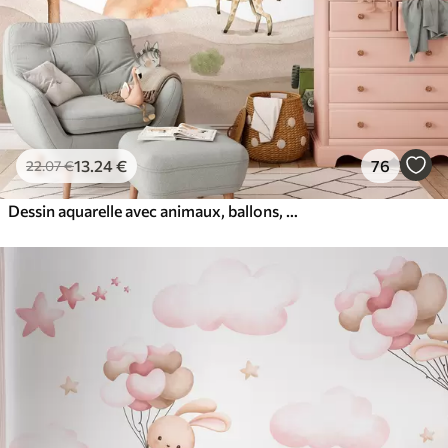
13
.24
€
76
22
.07
€
Dessin aquarelle avec animaux, ballons, avion et voiture