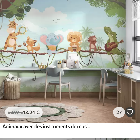
13
.24
€
27
22
.07
€
Animaux avec des instruments de musique dans un paysage tropical