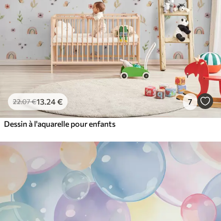
13
.24
€
7
22
.07
€
Dessin à l'aquarelle pour enfants