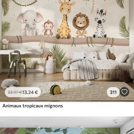
13
.24
€
311
22
.07
€
Animaux tropicaux mignons