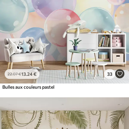
13
.24
€
33
22
.07
€
Bulles aux couleurs pastel