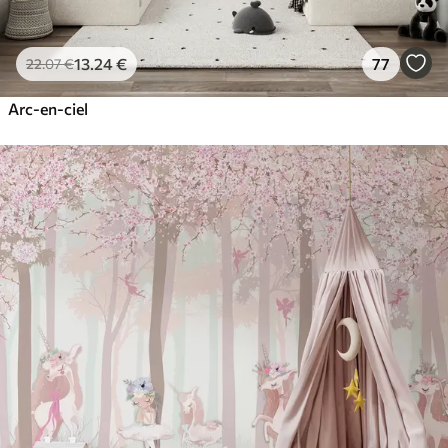
13
.24
€
77
22
.07
€
Arc-en-ciel