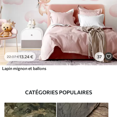
13
.24
€
37
22
.07
€
Lapin mignon et ballons
CATÉGORIES POPULAIRES