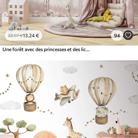
13
.24
€
94
22
.07
€
Une forêt avec des princesses et des licornes