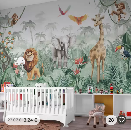
13
.24
€
28
22
.07
€