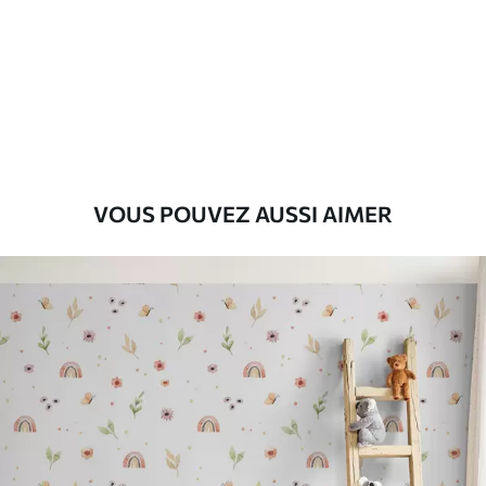
Premium
56
.67
34
.00
€
/m²
Vinyle Premium
65
.00
39
.00
€
/m²
VOUS POUVEZ AUSSI AIMER
Peel and Stick
81
.67
49
.00
€
/m²