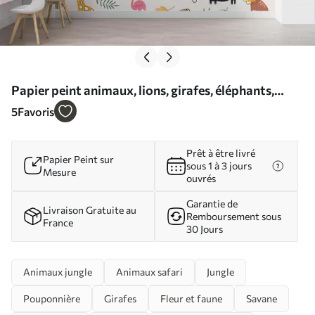
Papier peint animaux, lions, girafes, éléphants,
feuilles, chambre bébé N° w00555
5
Favoris
Prêt à être livré
Papier Peint sur
sous 1 à 3 jours
Mesure
ouvrés
Garantie de
Livraison Gratuite au
Remboursement sous
France
30 Jours
Animaux jungle
Animaux safari
Jungle
Pouponnière
Girafes
Fleur et faune
Savane