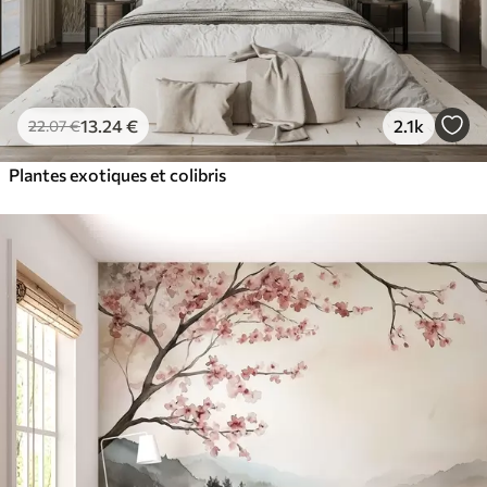
13
.24
€
2.1k
22
.07
€
Plantes exotiques et colibris