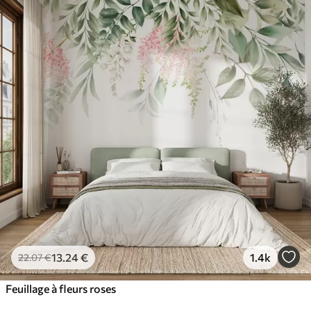
13
.24
€
1.4k
22
.07
€
Feuillage à fleurs roses