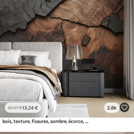
13
.24
€
2.8k
22
.07
€
bois, texture, fissures, sombre, écorce, surface