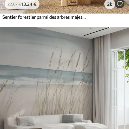
13
.24
€
2k
22
.07
€
Sentier forestier parmi des arbres majestueux, style aquarelle