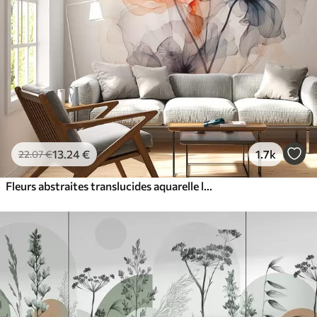
13
.24
€
1.7k
22
.07
€
Fleurs abstraites translucides aquarelle liquide