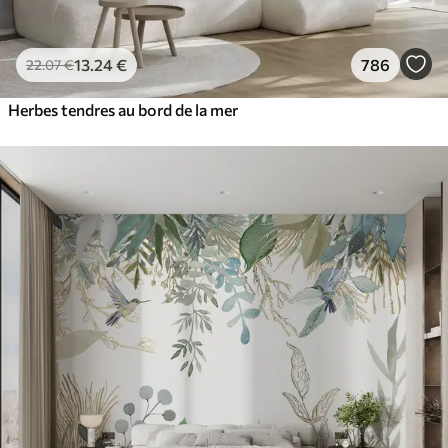
13
.24
€
786
22
.07
€
Herbes tendres au bord de la mer