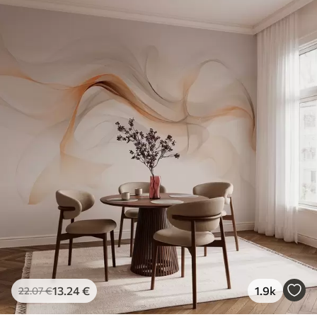
13
.24
€
1.9k
22
.07
€