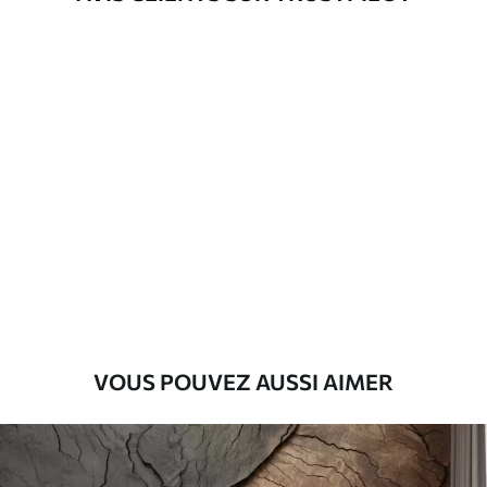
d'application
Matériaux disponibles
Standard
45
.00
27
.00
€
/m²
Premium
56
.67
34
.00
€
/m²
Vinyle Premium
65
.00
39
.00
€
/m²
VOUS POUVEZ AUSSI AIMER
Peel and Stick
81
.67
49
.00
€
/m²