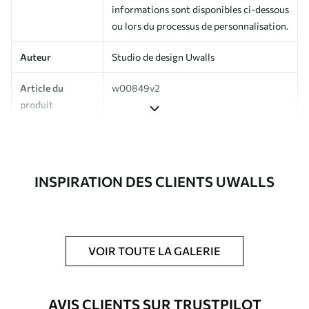
informations sont disponibles ci-dessous
ou lors du processus de personnalisation.
Auteur
Studio de design Uwalls
Article du
w00849v2
produit
Production
Imprimé sur commande et livré en
rouleaux jusqu’à 50 cm de large.
INSPIRATION DES CLIENTS UWALLS
Options
Vernis protecteur et/ou colle pour
supplémentaires
papier peint disponibles.
Entretien
Nettoyage doux avec une éponge. Les
papiers peints avec Vernis protecteur
VOIR TOUTE LA GALERIE
être nettoyés à l’eau.
Méthode
Application transparente
AVIS CLIENTS SUR TRUSTPILOT