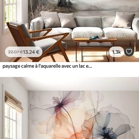
13
.24
€
1.3k
22
.07
€
paysage calme à l'aquarelle avec un lac et un arbre en fleurs