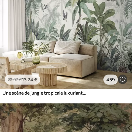
13
.24
€
459
22
.07
€
Une scène de jungle tropicale luxuriante avec divers palmiers, de grandes feuilles et des fleurs colorées au premier plan