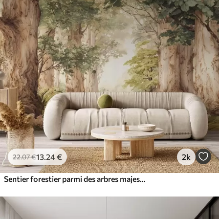
13
.24
€
2k
22
.07
€
Sentier forestier parmi des arbres majestueux, style aquarelle