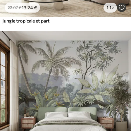
13
.24
€
1.1k
22
.07
€
Jungle tropicale et part