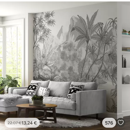
13
.24
€
576
22
.07
€