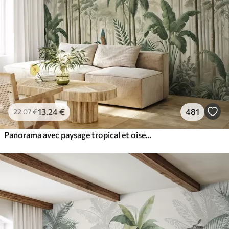
13
.24
€
481
22
.07
€
Panorama avec paysage tropical et oiseaux