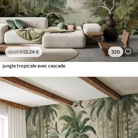
13
.24
€
320
22
.07
€
jungle tropicale avec cascade