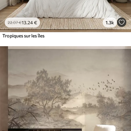
13
.24
€
1.3k
22
.07
€
Tropiques sur les îles