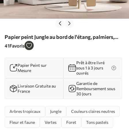
Papier peint Jungle au bord de l'étang, palmiers,
végétation N° w01613
41
Favoris
Prêt à être livré
Papier Peint sur
sous 1 à 3 jours
Mesure
ouvrés
Garantie de
Livraison Gratuite au
Remboursement sous
France
30 Jours
Arbres tropicaux
Jungle
Couleurs claires neutres
Fleur et faune
Vertes
Foret
Tons pastels