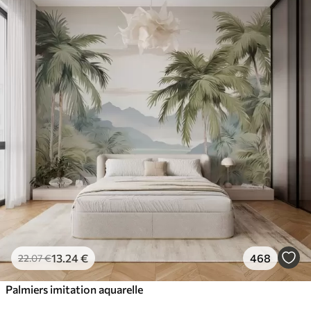
13
.24
€
468
22
.07
€
Palmiers imitation aquarelle