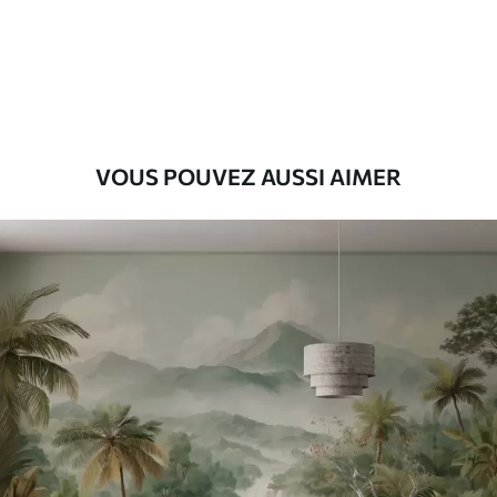
Premium
56
.67
34
.00
€
/m²
Vinyle Premium
65
.00
39
.00
€
/m²
VOUS POUVEZ AUSSI AIMER
Peel and Stick
81
.67
49
.00
€
/m²