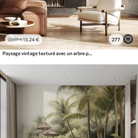
13
.24
€
277
22
.07
€
Paysage vintage texturé avec un arbre près d'une rivière et un ciel nuageux, art de la nature en tons sépia