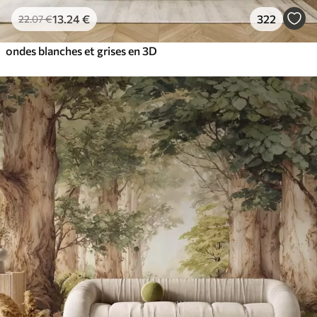
13
.24
€
322
22
.07
€
ondes blanches et grises en 3D