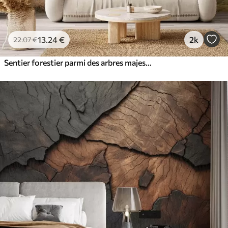
13
.24
€
2k
22
.07
€
Sentier forestier parmi des arbres majestueux, style aquarelle