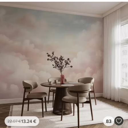
13
.24
€
83
22
.07
€