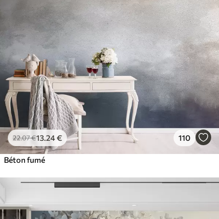
13
.24
€
110
22
.07
€
Béton fumé