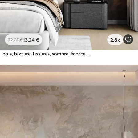
13
.24
€
2.8k
22
.07
€
bois, texture, fissures, sombre, écorce, surface