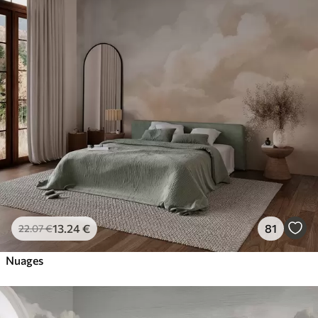
13
.24
€
81
22
.07
€
Nuages