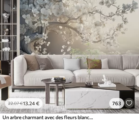
13
.24
€
763
22
.07
€
Un arbre charmant avec des fleurs blanches sur fond de nuages dans un style intéressant aux couleurs chaudes et délicates