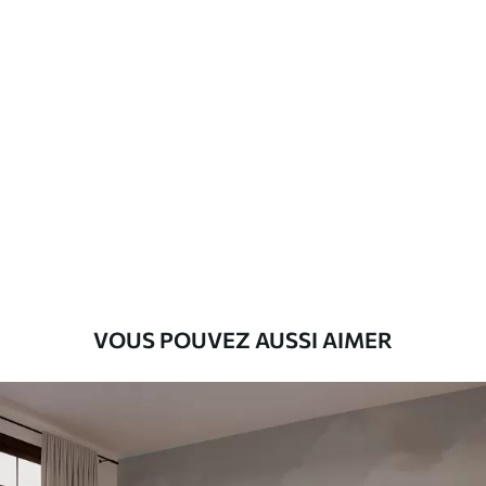
Matériaux disponibles
Standard
45
.00
27
.00
€
/m²
Premium
56
.67
34
.00
€
/m²
Vinyle Premium
65
.00
39
.00
€
/m²
VOUS POUVEZ AUSSI AIMER
Peel and Stick
81
.67
49
.00
€
/m²