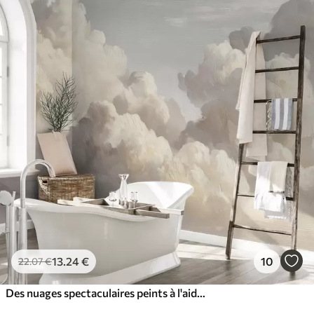
13
.24
€
10
22
.07
€
Des nuages spectaculaires peints à l'aide de pinceaux aux textures douces