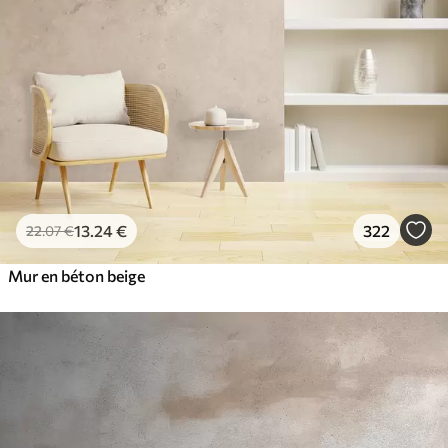
13
.24
€
322
22
.07
€
Mur en béton beige