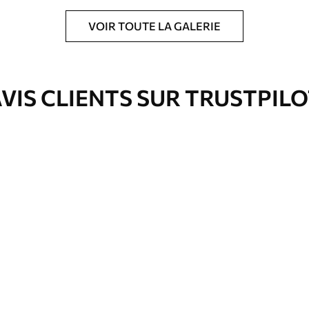
VOIR TOUTE LA GALERIE
ré en rouleaux jusqu’à 50 cm de large.
e pour papier peint disponibles.
VIS CLIENTS SUR TRUSTPIL
nge. Les papiers peints avec Vernis
’eau.
emium
67
34
.00
€
/m²
l and Stick