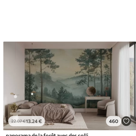
13
.24
€
460
22
.07
€
panorama de la forêt avec des collines