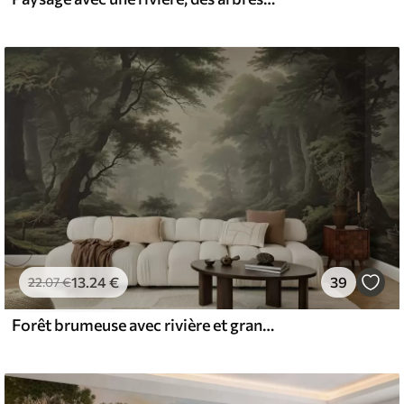
13
.24
€
39
22
.07
€
Forêt brumeuse avec rivière et grands arbres anciens