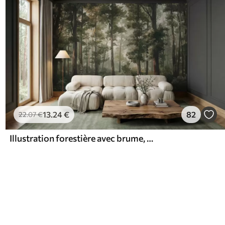
13
.24
€
82
22
.07
€
Illustration forestière avec brume, grands arbres et sentier