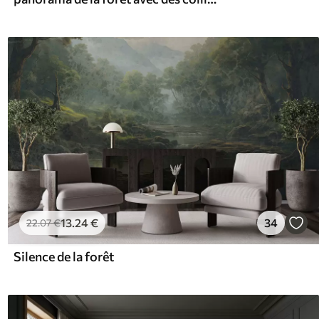
13
.24
€
34
22
.07
€
Silence de la forêt