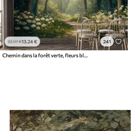
13
.24
€
241
22
.07
€
Chemin dans la forêt verte, fleurs blanches, lumière du soleil, dessin de style acrylique