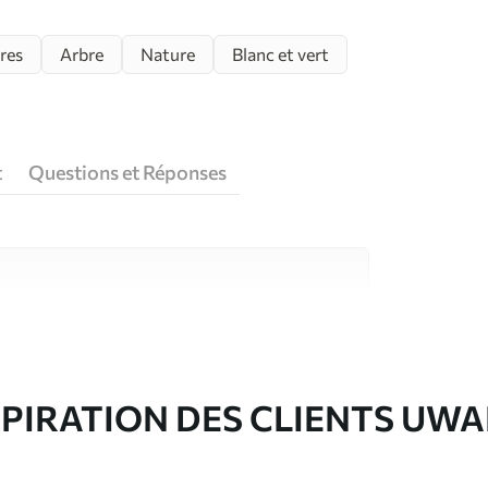
res
Arbre
Nature
Blanc et vert
t
Questions et Réponses
riaux de haute qualité, chacun adapté à des
rents. De plus amples informations sont
rs du processus de personnalisation.
SPIRATION DES CLIENTS UWA