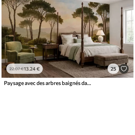
13
.24
€
25
22
.07
€
Paysage avec des arbres baignés dans la lumière chaude du coucher de soleil