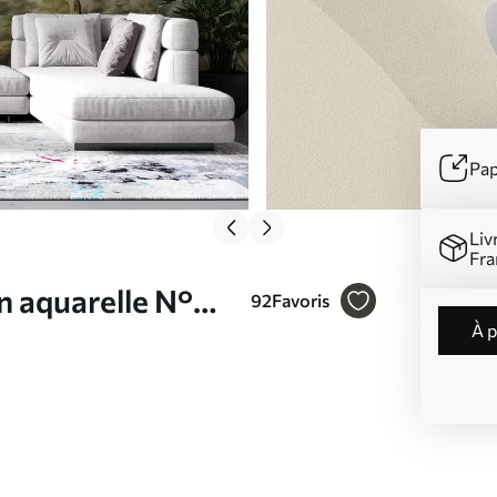
Pap
Liv
Fra
n aquarelle N°
92
Favoris
à 