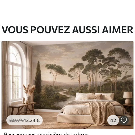
67
49
.00
€
/m²
VOUS POUVEZ AUSSI AIMER
13
.24
€
42
22
.07
€
Paysage avec une rivière, des arbres et des collines au loin