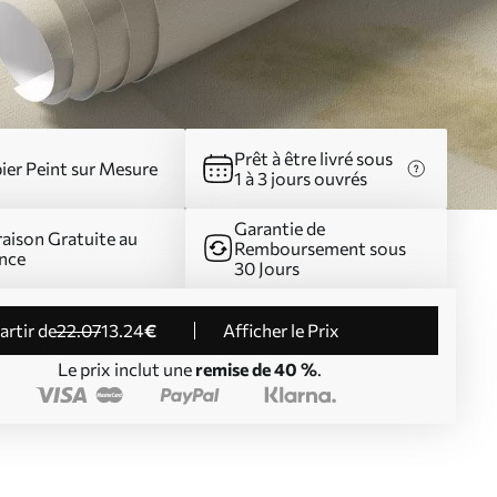
Prêt à être livré sous
ier Peint sur Mesure
1 à 3 jours ouvrés
Garantie de
raison Gratuite au
Remboursement sous
nce
30 Jours
partir de
22
.07
13
.24
€
Afficher le Prix
Le prix inclut une
remise de 40 %
.