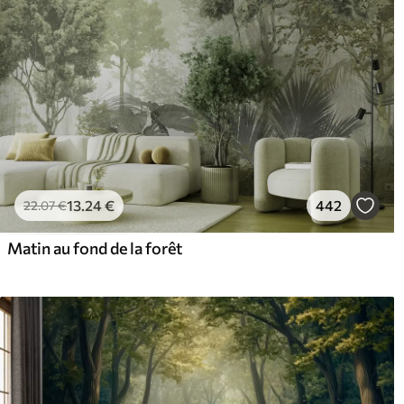
13
.24
€
442
22
.07
€
Matin au fond de la forêt