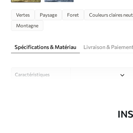
Vertes
Paysage
Foret
Couleurs claires neut
Montagne
Spécifications & Matériau
Livraison & Paiemen
Caractéristiques
Matériau
Choisissez parmi trois maté
pièces et des budgets diffé
disponibles ci-dessous ou lo
IN
Auteur
Studio de design Uwalls
Article du produit
w02978