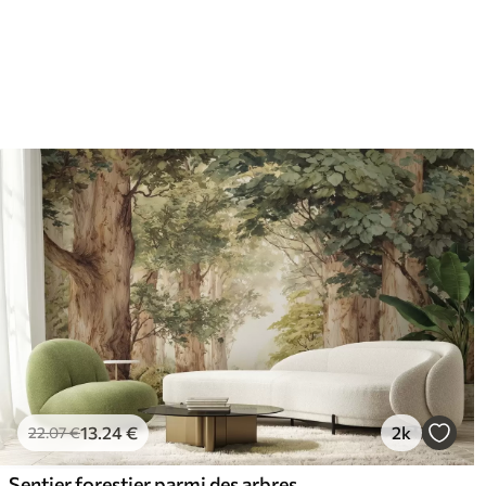
65
.00
81
.
39
.00
€
/m²
13
.24
€
2k
22
.07
€
Sentier forestier parmi des arbres majestueux, style aquarelle