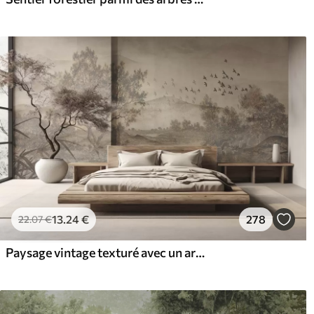
13
.24
€
278
22
.07
€
Paysage vintage texturé avec un arbre près d'une rivière et un ciel nuageux, art de la nature en tons sépia