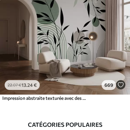
13
.24
€
669
22
.07
€
Impression abstraite texturée avec des formes géométriques, des cercles et des arcs et des plantes noires et vertes sur un fond blanc
CATÉGORIES POPULAIRES