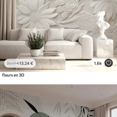
13
.24
€
1.6k
22
.07
€
fleurs en 3D