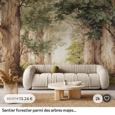
13
.24
€
2k
22
.07
€
Sentier forestier parmi des arbres majestueux, style aquarelle