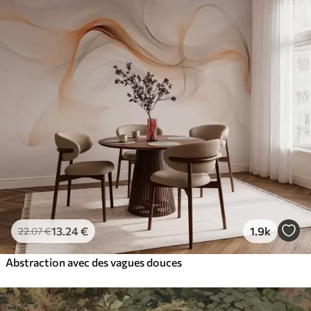
13
.24
€
1.9k
22
.07
€
Abstraction avec des vagues douces