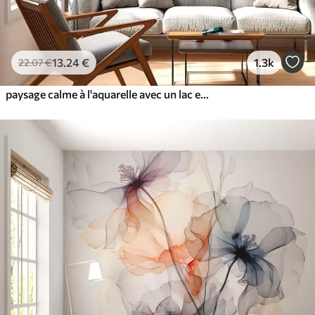
13
.24
€
1.3k
22
.07
€
paysage calme à l'aquarelle avec un lac et un arbre en fleurs