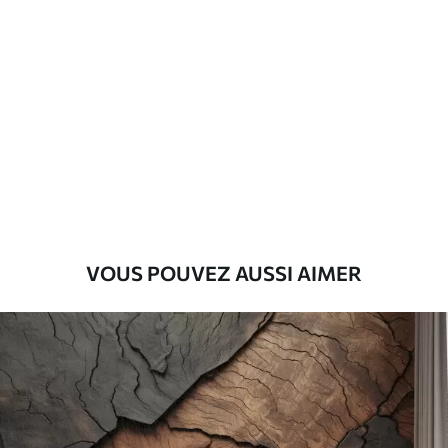
Standard
45
.00
27
.00
€
/m²
Premium
56
.67
34
.00
€
/m²
Vinyle Premium
65
.00
39
.00
€
/m²
VOUS POUVEZ AUSSI AIMER
Peel and Stick
81
.67
49
.00
€
/m²