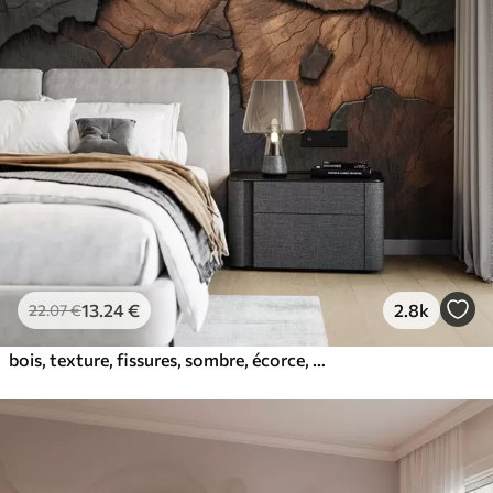
13
.24
€
2.8k
22
.07
€
bois, texture, fissures, sombre, écorce, surface