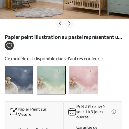
Papier peint Illustration au pastel représentant un
ours et un renard sous un ciel vert N° w05431v1
Ce modèle est disponible dans d'autres couleurs :
Prêt à être livré
Papier Peint sur
sous 1 à 3 jours
Mesure
ouvrés
Garantie de