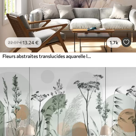
13
.24
€
1.7k
22
.07
€
Fleurs abstraites translucides aquarelle liquide