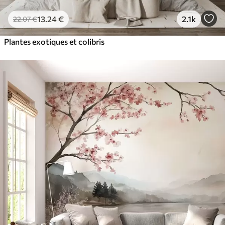
13
.24
€
2.1k
22
.07
€
Plantes exotiques et colibris