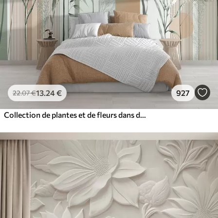
13
.24
€
927
22
.07
€
Collection de plantes et de fleurs dans des tons neutres sur un fond d'arche abstrait dans des teintes vertes et orangées