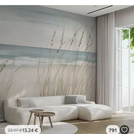
13
.24
€
791
22
.07
€