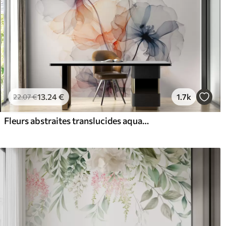
13
.24
€
1.7k
22
.07
€
Fleurs abstraites translucides aquarelle liquide