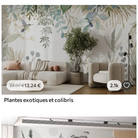
13
.24
€
2.1k
22
.07
€
Plantes exotiques et colibris