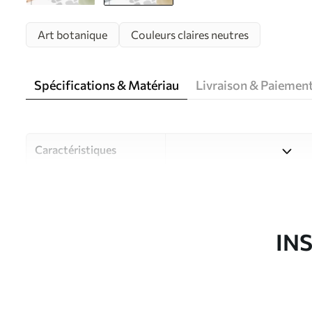
Art botanique
Couleurs claires neutres
Spécifications & Matériau
Livraison & Paiemen
Caractéristiques
Matériau
Choisissez parmi trois maté
pièces et des budgets diffé
disponibles ci-dessous ou lo
IN
Auteur
Studio de design Uwalls
Article du produit
w05506v1