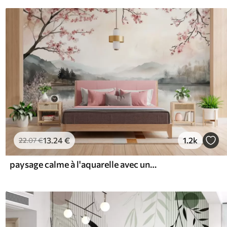
13
.24
€
1.2k
22
.07
€
paysage calme à l'aquarelle avec un lac et un arbre en fleurs