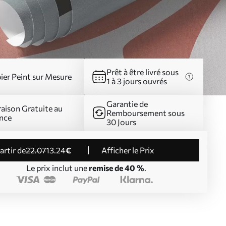
Prêt à être livré sous
ier Peint sur Mesure
1 à 3 jours ouvrés
Garantie de
raison Gratuite au
Remboursement sous
nce
30 Jours
partir de
22
.07
13
.24
€
Afficher le Prix
Le prix inclut une
remise de 40 %
.