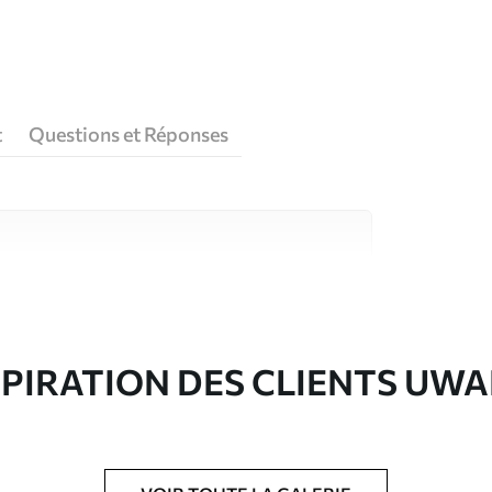
t
Questions et Réponses
riaux de haute qualité, chacun adapté à des
rents. De plus amples informations sont
rs du processus de personnalisation.
SPIRATION DES CLIENTS UWA