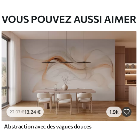
VOUS POUVEZ AUSSI AIMER
13
.24
€
1.9k
22
.07
€
Abstraction avec des vagues douces