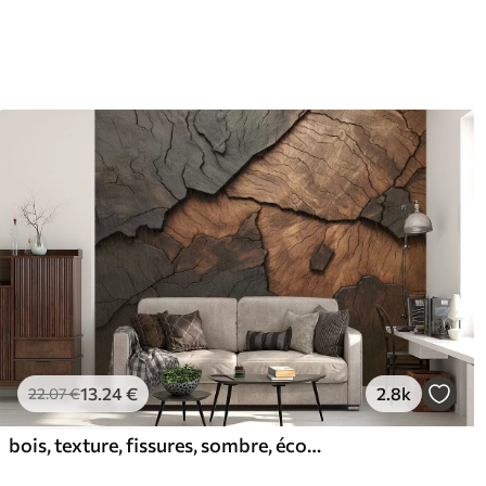
13
.24
€
2.8k
22
.07
€
bois, texture, fissures, sombre, écorce, surface