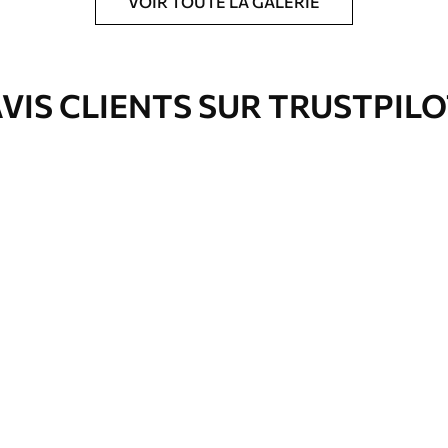
VOIR TOUTE LA GALERIE
ré en rouleaux jusqu’à 50 cm de large.
e pour papier peint disponibles.
VIS CLIENTS SUR TRUSTPIL
nge. Les papiers peints avec Vernis
’eau.
emium
67
34
.00
€
/m²
l and Stick
67
49
.00
€
/m²