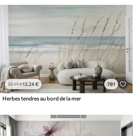
13
.24
€
781
22
.07
€
Herbes tendres au bord de la mer