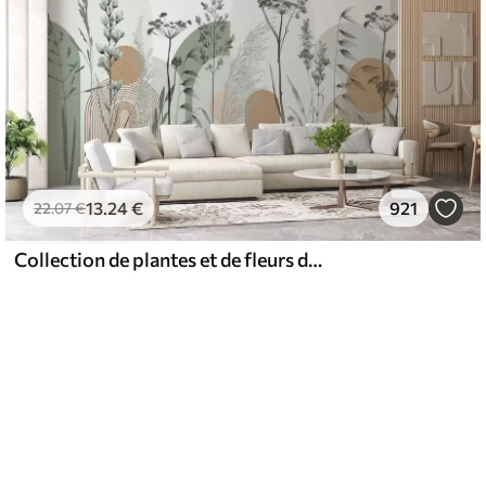
13
.24
€
921
22
.07
€
Collection de plantes et de fleurs dans des tons neutres sur un fond d'arche abstrait dans des teintes vertes et orangées