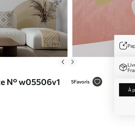
Pap
Liv
Fra
ite N° w05506v1
5
Favoris
à 