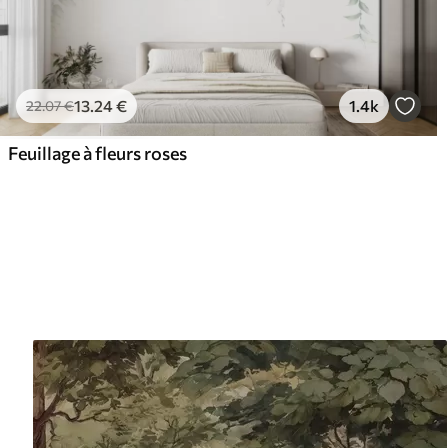
13
.24
€
1.4k
22
.07
€
Feuillage à fleurs roses