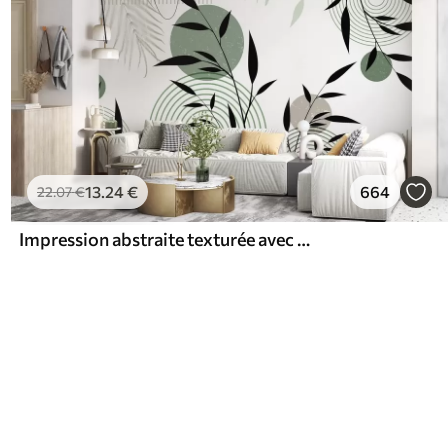
13
.24
€
664
22
.07
€
Impression abstraite texturée avec des formes géométriques, des cercles et des arcs et des plantes noires et vertes sur un fond blanc