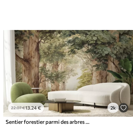
13
.24
€
2k
22
.07
€
Sentier forestier parmi des arbres majestueux, style aquarelle